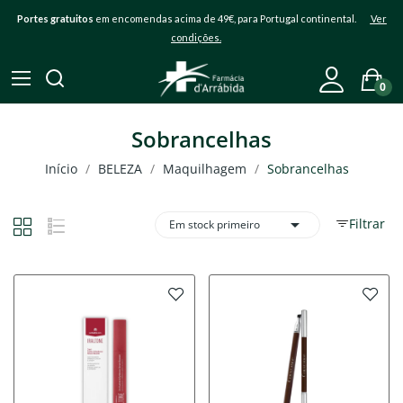
Portes gratuitos
em encomendas acima de 49€, para Portugal continental.
Ver
condições.
0
Sobrancelhas
Início
BELEZA
Maquilhagem
Sobrancelhas

Filtrar
Em stock primeiro