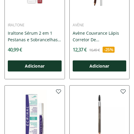
IRALTONE
AVÈNE
Iraltone Sérum 2 em 1
Avène Couvrance Lápis
Pestanas e Sobrancelhas
Corretor De
10ml
Sobrancelhas...
40,99 €
12,37 €
-25%
16,49 €
Adicionar
Adicionar