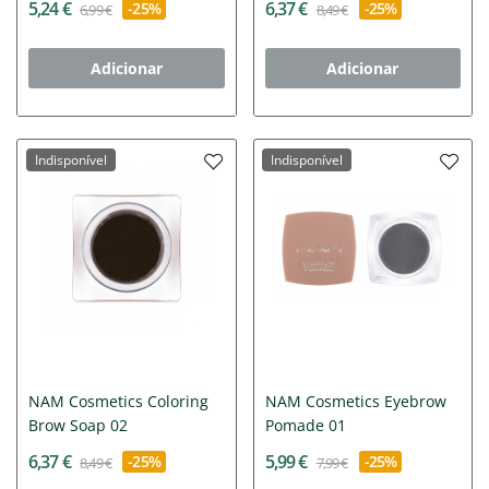
5,24 €
6,37 €
-25%
-25%
6,99 €
8,49 €
Adicionar
Adicionar
Indisponível
Indisponível
NAM Cosmetics Coloring
NAM Cosmetics Eyebrow
Brow Soap 02
Pomade 01
6,37 €
5,99 €
-25%
-25%
8,49 €
7,99 €