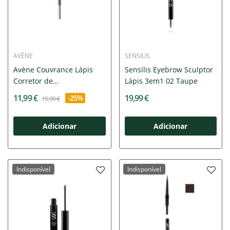
AVÈNE
SENSILIS
Avène Couvrance Lápis
Sensilis Eyebrow Sculptor
Corretor de
Lápis 3em1 02 Taupe
Sobrancelhas...
11,99 €
19,99 €
-25%
15,99 €
Adicionar
Adicionar
Indisponível
Indisponível