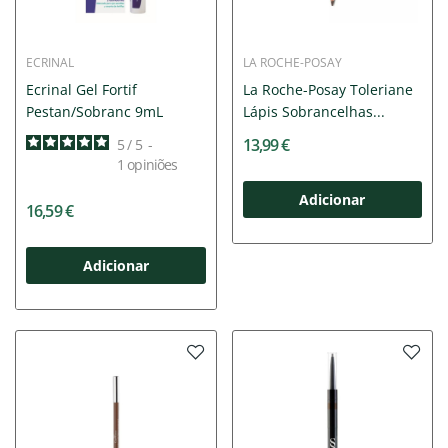
ECRINAL
LA ROCHE-POSAY
Ecrinal Gel Fortif
La Roche-Posay Toleriane
Pestan/Sobranc 9mL
Lápis Sobrancelhas...
13,99 €
5
/
5
-
1
opiniões
Adicionar
16,59 €
Adicionar