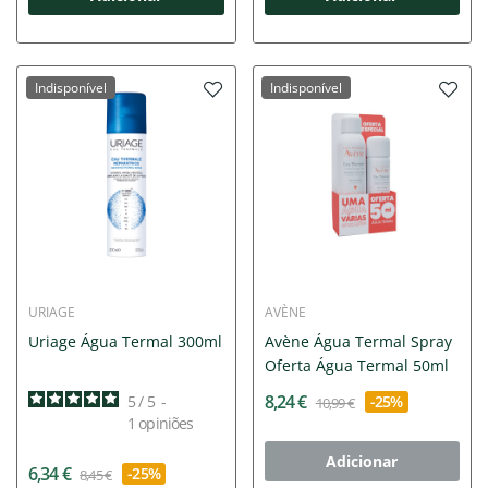
Indisponível
Indisponível
URIAGE
AVÈNE
Uriage Água Termal 300ml
Avène Água Termal Spray
Oferta Água Termal 50ml
8,24 €
5
/
5
-
-25%
10,99 €
1
opiniões
Adicionar
6,34 €
-25%
8,45 €