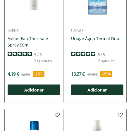
AVÈNE
URIAGE
Avène Eau Thermale
Uriage Água Termal Duo
Spray 50ml
5
/
5
-
5
/
5
-
3
opiniões
2
opiniões
4,19 €
13,27 €
-25%
-25%
5,59 €
17,69 €
Adicionar
Adicionar