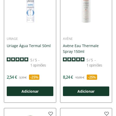
URIAGE
AVÈNE
Uriage Água Termal 50ml
Avène Eau Thermale
Spray 150ml
5
/
5
-
5
/
5
-
1
opiniões
1
opiniões
2,54 €
8,24 €
-25%
-25%
3,39 €
10,99 €
Adicionar
Adicionar