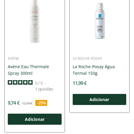
AVÈNE
LA ROCHE-POSAY
Avène Eau Thermale
La Roche-Posay Água
Spray 300ml
Termal 150g
11,99 €
5
/
5
-
1
opiniões
Adicionar
9,74 €
-25%
12,99 €
Adicionar