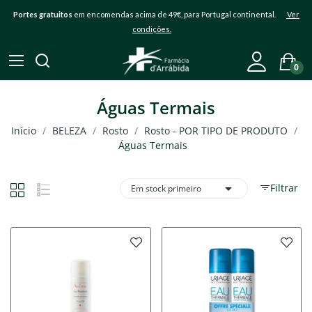
Portes gratuitos
em encomendas acima de 49€, para Portugal continental.
Ver
condições.
0
Águas Termais
Início
BELEZA
Rosto
Rosto - POR TIPO DE PRODUTO
Águas Termais

Filtrar
Em stock primeiro