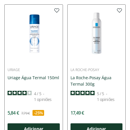
URIAGE
LA ROCHE-POSAY
Uriage Água Termal 150ml
La Roche-Posay Água
Termal 300g
4
/
5
-
5
/
5
-
1
opiniões
1
opiniões
5,84 €
17,49 €
-25%
7,79 €
Adicionar
Adicionar