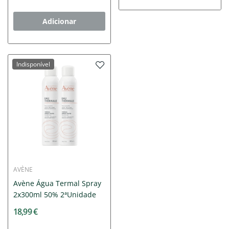
Adicionar
Indisponível
AVÈNE
Avène Água Termal Spray
2x300ml 50% 2ªUnidade
18,99 €