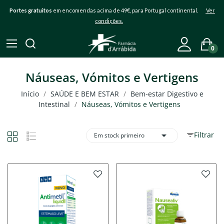
Portes gratuitos
em encomendas acima de 49€, para Portugal continental.
Ver
condições.
0
Náuseas, Vómitos e Vertigens
Início
SAÚDE E BEM ESTAR
Bem-estar Digestivo e
Intestinal
Náuseas, Vómitos e Vertigens

Filtrar
Em stock primeiro