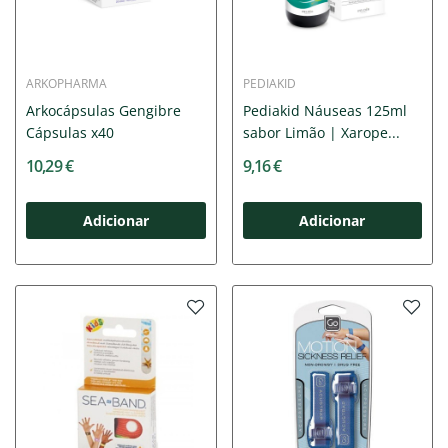
ARKOPHARMA
PEDIAKID
Arkocápsulas Gengibre
Pediakid Náuseas 125ml
Cápsulas x40
sabor Limão | Xarope...
10,29 €
9,16 €
Adicionar
Adicionar