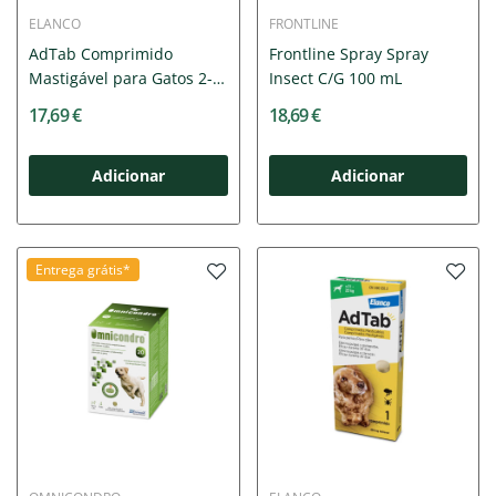
ELANCO
FRONTLINE
AdTab Comprimido
Frontline Spray Spray
Mastigável para Gatos 2-
Insect C/G 100 mL
8Kg
17,69 €
18,69 €
Adicionar
Adicionar
Entrega grátis*