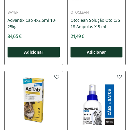
BAYER
OTOCLEAN
Advantix Cão 4x2,5ml 10-
Otoclean Solução Oto C/G
25kg
18 Ampolas X 5 mL
34,65 €
21,49 €
Adicionar
Adicionar