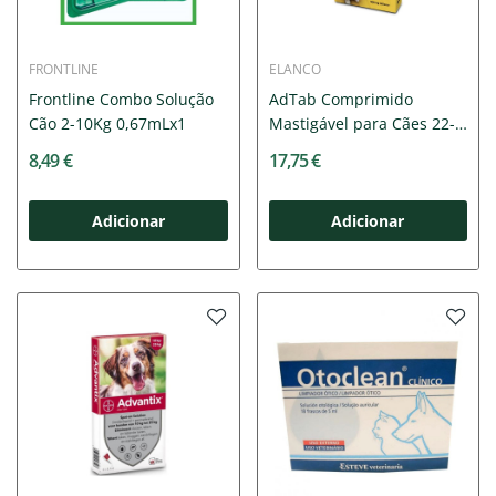
FRONTLINE
ELANCO
Frontline Combo Solução
AdTab Comprimido
Cão 2-10Kg 0,67mLx1
Mastigável para Cães 22-
45Kg
8,49 €
17,75 €
Adicionar
Adicionar