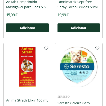
AdTab Comprimido
Omnimatrix Septifree
Mastigável para Cães 5,5-
Spray Loção Feridas 50ml
11Kg
15,99 €
19,99 €
Adicionar
Adicionar
SERESTO
Anima Strath Elixir 100 mL
Seresto Coleira Gato