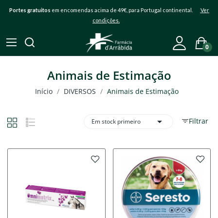
Portes gratuitos
em encomendas acima de 49€, para Portugal continental.
Ver
condições.
0
Animais de Estimação
Início
DIVERSOS
Animais de Estimação

Filtrar
Em stock primeiro