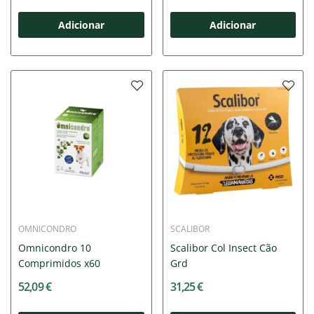
Adicionar
Adicionar
OMNICONDRO
SCALIBOR
Omnicondro 10
Scalibor Col Insect Cão
Comprimidos x60
Grd
52,09 €
31,25 €