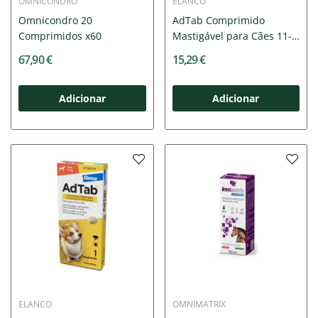
OMNICONDRO
ELANCO
Omnicondro 20
AdTab Comprimido
Comprimidos x60
Mastigável para Cães 11-
22Kg
67,90 €
15,29 €
Adicionar
Adicionar
ELANCO
OMNIMATRIX