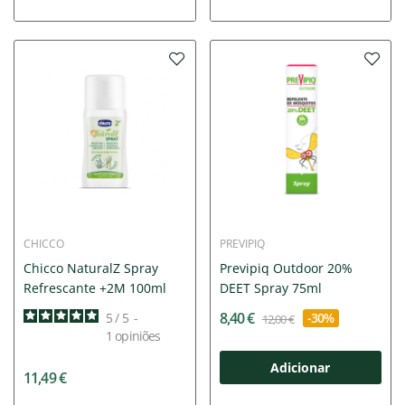
CHICCO
PREVIPIQ
Chicco NaturalZ Spray
Previpiq Outdoor 20%
Refrescante +2M 100ml
DEET Spray 75ml
8,40 €
5
/
5
-
-30%
12,00 €
1
opiniões
Adicionar
11,49 €