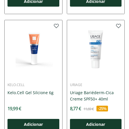
Adicionar
Adicionar
KELO.CELL
URIAGE
Kelo.Cell Gel Silcione 6g
Uriage Bariéderm-Cica
Creme SPF50+ 40ml
19,99 €
8,77 €
-25%
11,69 €
Adicionar
Adicionar