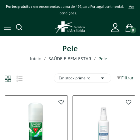
Portes gratuitos
em encomendas acima de 49€, para Portugal continental.
Ver
condições.
0
Pele
Início
SAÚDE E BEM ESTAR
Pele

Filtrar
Em stock primeiro