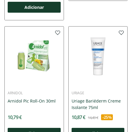
Adicionar
ARNIDOL
URIAGE
Arnidol Pic Roll-On 30ml
Uriage Bariéderm Creme
Isolante 75ml
10,79 €
10,87 €
-25%
14,49 €