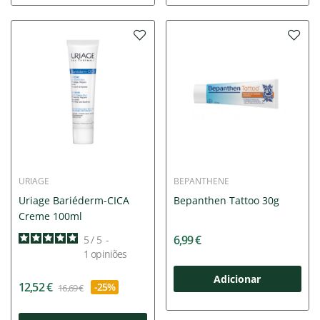
URIAGE
BEPANTHENE
Uriage Bariéderm-CICA
Bepanthen Tattoo 30g
Creme 100ml
6,99 €
5
/
5
-
1
opiniões
Adicionar
12,52 €
-25%
16,69 €