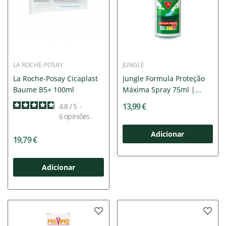
LA ROCHE-POSAY
JUNGLE
La Roche-Posay Cicaplast
Jungle Formula Proteção
Baume B5+ 100ml
Máxima Spray 75ml |...
13,99 €
4.8
/
5
-
6
opiniões
Adicionar
19,79 €
Adicionar