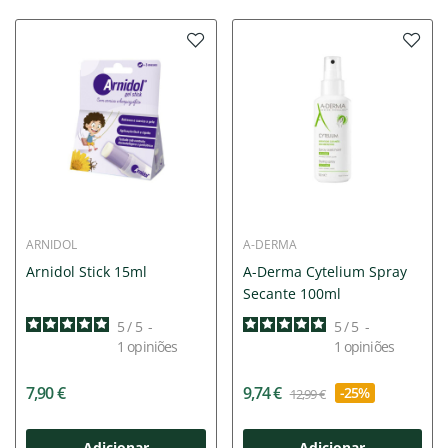
ARNIDOL
A-DERMA
Arnidol Stick 15ml
A-Derma Cytelium Spray
Secante 100ml
5
/
5
-
5
/
5
-
1
opiniões
1
opiniões
7,90 €
9,74 €
-25%
12,99 €
Adicionar
Adicionar