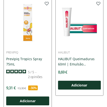
PREVIPIQ
HALIBUT
Previpiq Tropics Spray
HALIBUT Queimaduras
75mL
60ml | Emulsão
Queimaduras...
8,69 €
5
/
5
-
2
opiniões
Adicionar
9,31 €
-30%
13,30 €
Adicionar