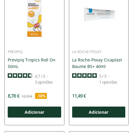
PREVIPIQ
LA ROCHE-POSAY
Previpiq Tropics Roll On
La Roche-Posay Cicaplast
50mL
Baume B5+ 40ml
4.7
/
5
-
5
/
5
-
3
opiniões
1
opiniões
8,78 €
11,49 €
-30%
12,55 €
Adicionar
Adicionar