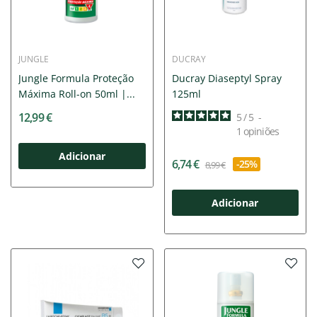
JUNGLE
DUCRAY
Jungle Formula Proteção
Ducray Diaseptyl Spray
Máxima Roll-on 50ml |...
125ml
12,99 €
5
/
5
-
1
opiniões
Adicionar
6,74 €
-25%
8,99 €
Adicionar