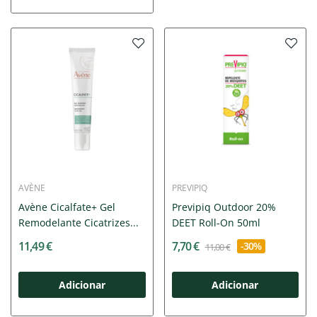
AVÈNE
PREVIPIQ
Avène Cicalfate+ Gel
Previpiq Outdoor 20%
Remodelante Cicatrizes...
DEET Roll-On 50ml
11,49 €
7,70 €
-30%
11,00 €
Adicionar
Adicionar