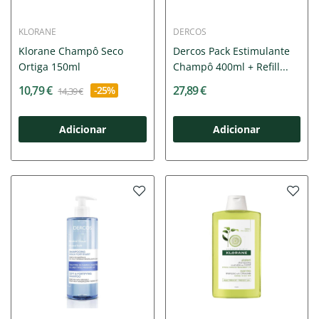
KLORANE
DERCOS
Klorane Champô Seco
Dercos Pack Estimulante
Ortiga 150ml
Champô 400ml + Refill...
10,79 €
27,89 €
-25%
14,39 €
Adicionar
Adicionar