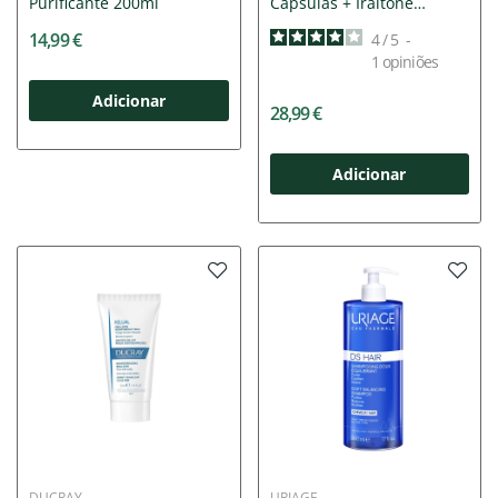
Purificante 200ml
Cápsulas + Iraltone
Champô...
14,99 €
4
/
5
-
1
opiniões
Adicionar
28,99 €
Adicionar
DUCRAY
URIAGE