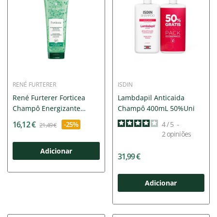
RENÉ FURTERER
ISDIN
René Furterer Forticea
Lambdapil Anticaida
Champô Energizante
Champô 400mL 50%Uni
250ml
16,12 €
-25%
4
/
5
-
21,49 €
2
opiniões
Adicionar
31,99 €
Adicionar