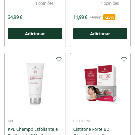
1
opiniões
1
opiniões
34,99 €
11,99 €
-25%
15,99 €
Adicionar
Adicionar
KPL
CISTITONE
KPL Champô Esfoliante e
Cistitone Forte BD