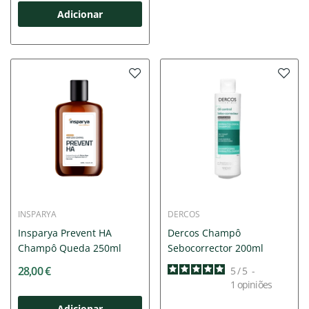
Adicionar
INSPARYA
DERCOS
Insparya Prevent HA
Dercos Champô
Champô Queda 250ml
Sebocorrector 200ml
28,00 €
5
/
5
-
1
opiniões
Adicionar