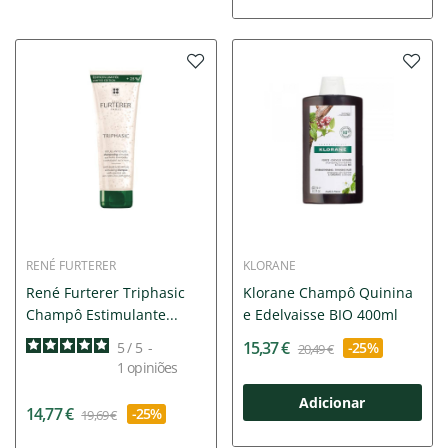
RENÉ FURTERER
KLORANE
René Furterer Triphasic
Klorane Champô Quinina
Champô Estimulante...
e Edelvaisse BIO 400ml
15,37 €
5
/
5
-
-25%
20,49 €
1
opiniões
Adicionar
14,77 €
-25%
19,69 €