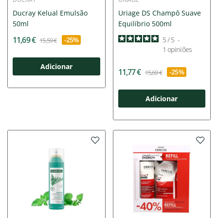
Ducray Kelual Emulsão
Uriage DS Champô Suave
50ml
Equilíbrio 500ml
11,69 €
-25%
5
/
5
-
15,59 €
1
opiniões
Adicionar
11,77 €
-25%
15,69 €
Adicionar