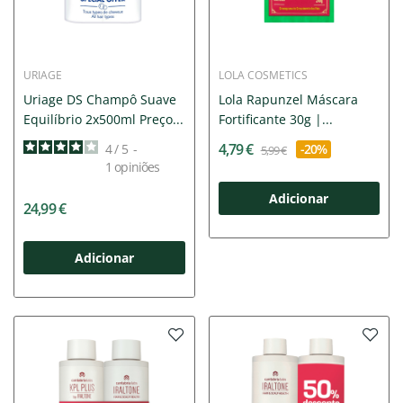
URIAGE
LOLA COSMETICS
Uriage DS Champô Suave
Lola Rapunzel Máscara
Equilíbrio 2x500ml Preço...
Fortificante 30g |...
4,79 €
4
/
5
-
-20%
5,99 €
1
opiniões
Adicionar
24,99 €
Adicionar