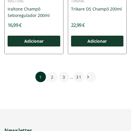
IRALTONE
TRIKARE
Iraltone Champô
Trikare DS Champô 200ml
Seboregulador 200ml
16,99 €
22,99 €
Adicionar
Adicionar
1
2
3
…
31

Newsletter