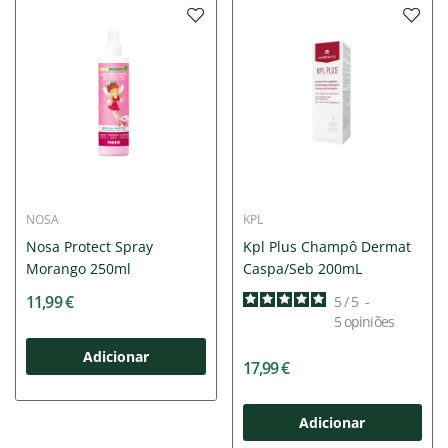
NOSA
KPL
Nosa Protect Spray
Kpl Plus Champô Dermat
Morango 250ml
Caspa/Seb 200mL
11,99 €
5
/
5
-
5
opiniões
Adicionar
17,99 €
Adicionar