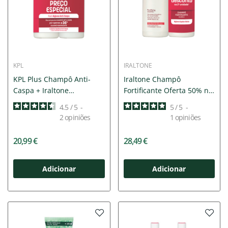
KPL
IRALTONE
KPL Plus Champô Anti-
Iraltone Champô
Caspa + Iraltone
Fortificante Oferta 50% na
Champô...
2ª...
4.5
/
5
-
5
/
5
-
2
opiniões
1
opiniões
20,99 €
28,49 €
Adicionar
Adicionar