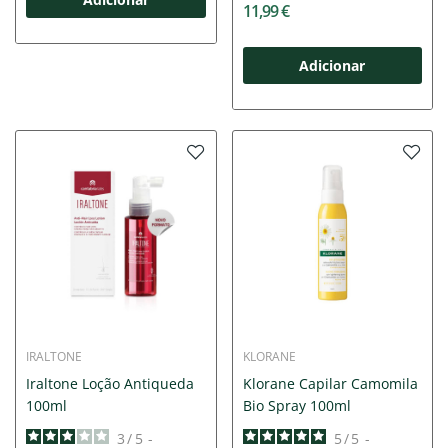
11,99 €
Adicionar
IRALTONE
KLORANE
Iraltone Loção Antiqueda
Klorane Capilar Camomila
100ml
Bio Spray 100ml
3
/
5
-
5
/
5
-