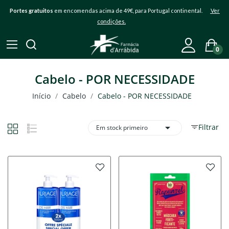
Portes gratuitos
em encomendas acima de 49€, para Portugal continental.
Ver
condições.
0
Cabelo - POR NECESSIDADE
Início
Cabelo
Cabelo - POR NECESSIDADE

Filtrar
Em stock primeiro