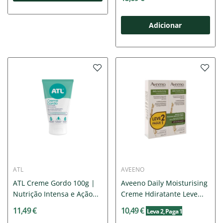
Adicionar
ATL
AVEENO
ATL Creme Gordo 100g |
Aveeno Daily Moisturising
Nutrição Intensa e Ação...
Creme Hdiratante Leve...
11,49 €
10,49 €
Leva 2
, Paga 1