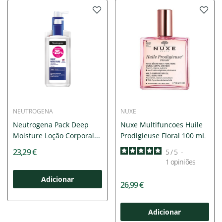
NEUTROGENA
NUXE
Neutrogena Pack Deep
Nuxe Multifuncoes Huile
Moisture Loção Corporal...
Prodigieuse Floral 100 mL
23,29 €
5
/
5
-
1
opiniões
Adicionar
26,99 €
Adicionar