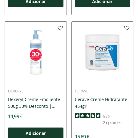
Adicionar
Adicionar
DEXERYL
CERAVE
Dexeryl Creme Emoliente
Cerave Creme Hidratante
500g 30% Desconto |...
454gr
14,99 €
5
/
5
-
2
opiniões
Adicionar
15,69 €