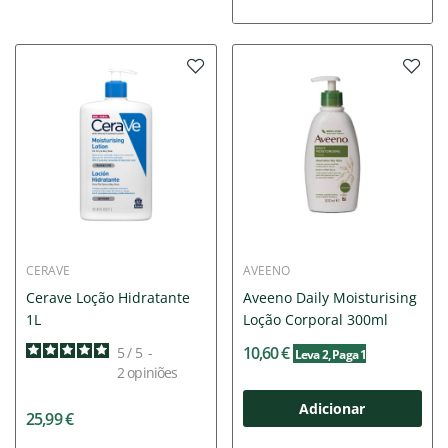
CERAVE
AVEENO
Cerave Loção Hidratante
Aveeno Daily Moisturising
1L
Loção Corporal 300ml
10,60 €
5
/
5
-
Leva 2
, Paga 1
2
opiniões
Adicionar
25,99 €