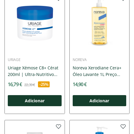
URIAGE
NOREVA
Uriage Xémose C8+ Cérat
Noreva Xerodiane Cera+
200ml | Ultra-Nutritivo...
Óleo Lavante 1L Preço...
16,79 €
14,90 €
-25%
22,39 €
Adicionar
Adicionar