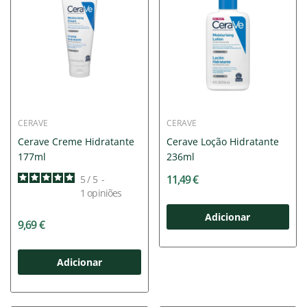
CERAVE
CERAVE
Cerave Creme Hidratante
Cerave Loção Hidratante
177ml
236ml
11,49 €
5
/
5
-
1
opiniões
Adicionar
9,69 €
Adicionar