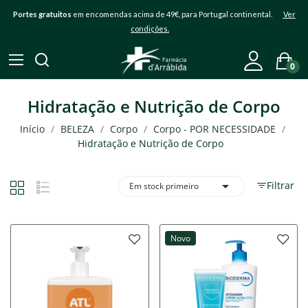
Portes gratuitos
em encomendas acima de 49€, para Portugal continental.
Ver
condições.
0
Hidratação e Nutrição de Corpo
Início
BELEZA
Corpo
Corpo - POR NECESSIDADE
Hidratação e Nutrição de Corpo

Filtrar
Em stock primeiro
Novo