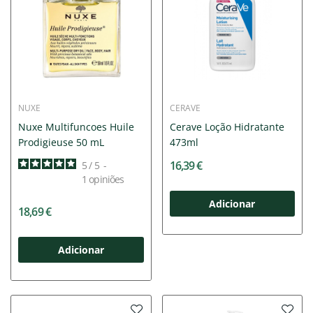
NUXE
CERAVE
Nuxe Multifuncoes Huile
Cerave Loção Hidratante
Prodigieuse 50 mL
473ml
16,39 €
5
/
5
-
1
opiniões
Adicionar
18,69 €
Adicionar