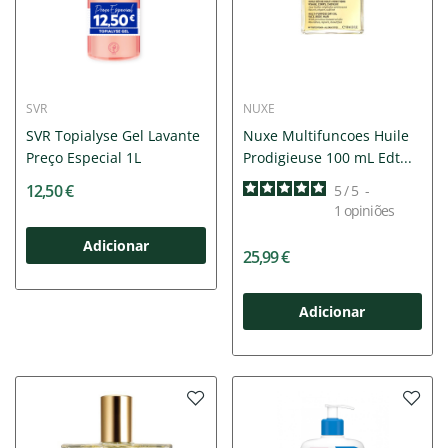
SVR
NUXE
SVR Topialyse Gel Lavante
Nuxe Multifuncoes Huile
Preço Especial 1L
Prodigieuse 100 mL Edt...
12,50 €
5
/
5
-
1
opiniões
Adicionar
25,99 €
Adicionar