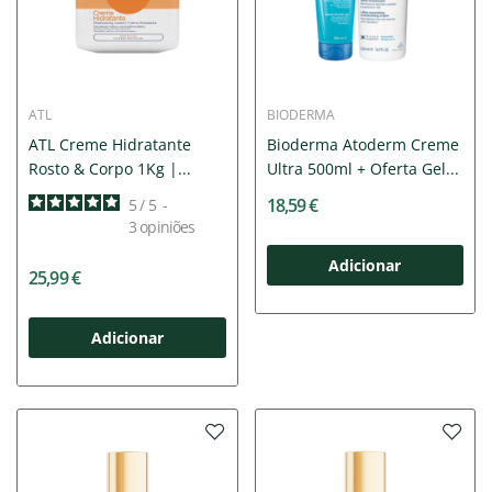
ATL
BIODERMA
ATL Creme Hidratante
Bioderma Atoderm Creme
Rosto & Corpo 1Kg |...
Ultra 500ml + Oferta Gel...
18,59 €
5
/
5
-
3
opiniões
Adicionar
25,99 €
Adicionar