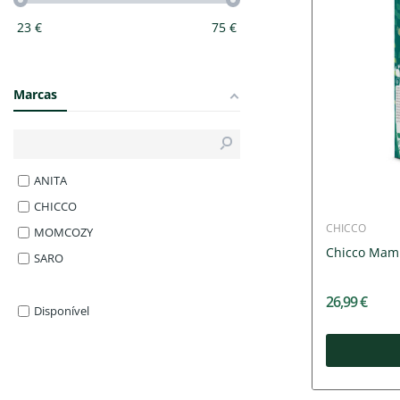
23
€
75
€
Marcas
ANITA
CHICCO
CHICCO
MOMCOZY
Chicco Mamm
SARO
26,99 €
Disponível