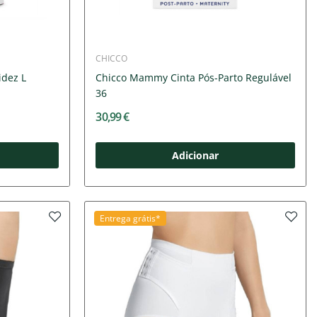
CHICCO
idez L
Chicco Mammy Cinta Pós-Parto Regulável
36
30,99 €
Adicionar
Entrega grátis*