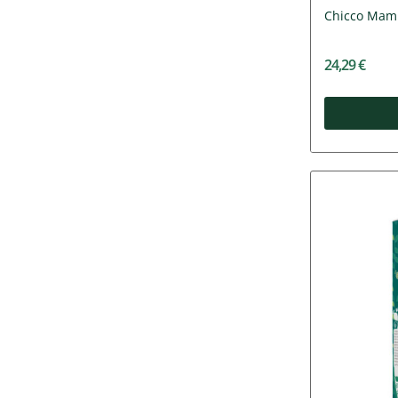
Chicco Mamm
24,29 €