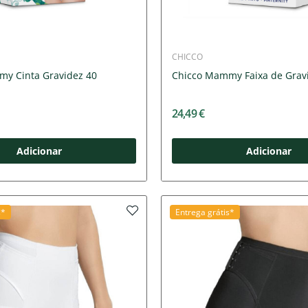
CHICCO
y Cinta Gravidez 40
Chicco Mammy Faixa de Grav
24,49 €
Adicionar
Adicionar
s*
Entrega grátis*