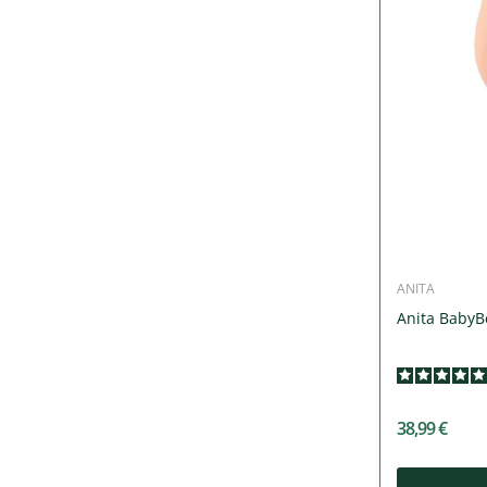
ANITA
Anita BabyBe
38,99 €