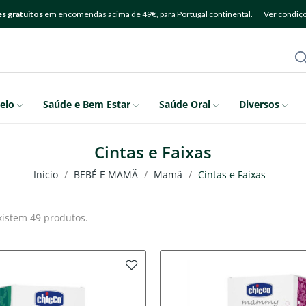
s gratuitos
em encomendas acima de 49€, para Portugal continental.
Ver condiç
elo
Saúde e Bem Estar
Saúde Oral
Diversos
Cintas e Faixas
Início
BEBÉ E MAMÃ
Mamã
Cintas e Faixas
xistem 49 produtos.