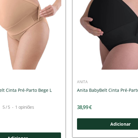
ANITA
lt Cinta Pré-Parto Bege L
Anita BabyBelt Cinta Pré-Part
38,99 €
5
/
5
-
1
opiniões
Adicionar