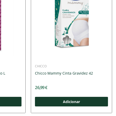
CHICCO
o L
Chicco Mammy Cinta Gravidez 42
26,99 €
Adicionar