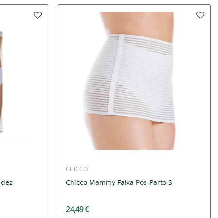
CHICCO
idez
Chicco Mammy Faixa Pós-Parto S
24,49 €