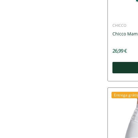
CHICCO
Chicco Mamm
26,99 €
Entrega gráti