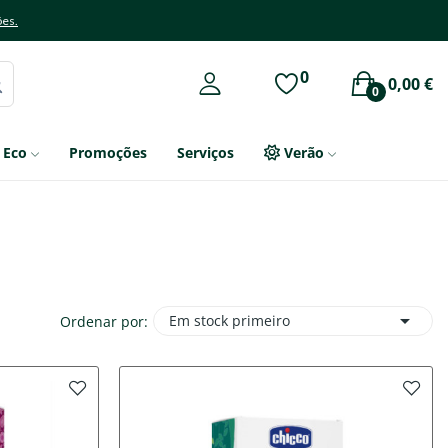
ões.
0
0,00 €
0
Eco
Promoções
Serviços
Verão

Em stock primeiro
Ordenar por: