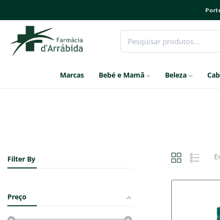
Porte
Marcas
Bebé e Mamã
Beleza
Cab
E
Filter By
Preço