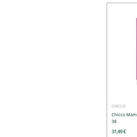
CHICCO
Chicco Mamm
38
31,49 €