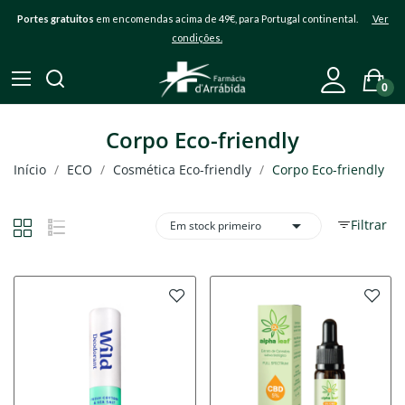
Portes gratuitos
em encomendas acima de 49€, para Portugal continental.
Ver
condições.
0
Corpo Eco-friendly
Início
ECO
Cosmética Eco-friendly
Corpo Eco-friendly

Filtrar
Em stock primeiro