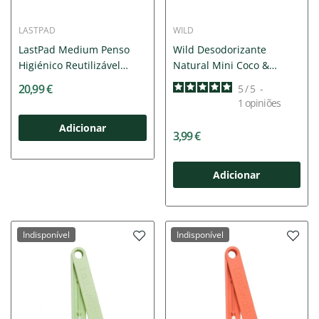
LASTPAD
WILD
LastPad Medium Penso
Wild Desodorizante
Higiénico Reutilizável
Natural Mini Coco &
Verde
Baunilha...
20,99 €
5
/
5
-
1
opiniões
Adicionar
3,99 €
Adicionar
Indisponível
Indisponível