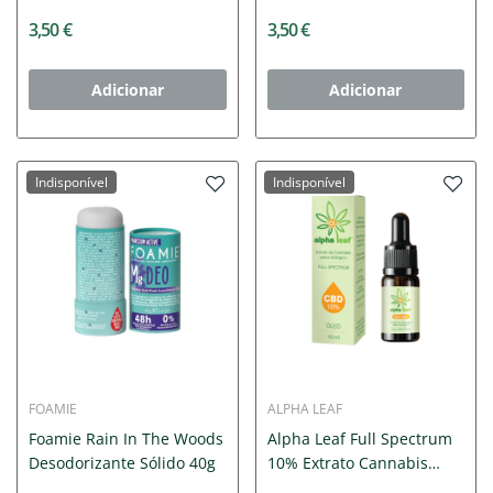
3,50 €
3,50 €
Adicionar
Adicionar
Indisponível
Indisponível
FOAMIE
ALPHA LEAF
Foamie Rain In The Woods
Alpha Leaf Full Spectrum
Desodorizante Sólido 40g
10% Extrato Cannabis
10ml