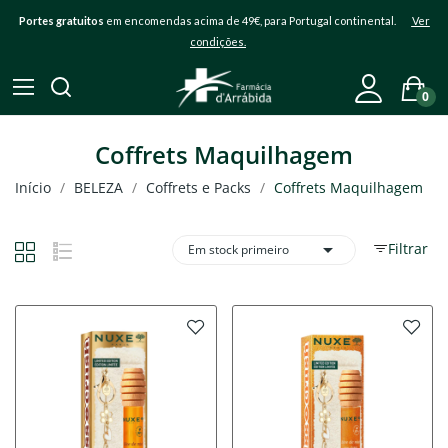
Portes gratuitos
em encomendas acima de 49€, para Portugal continental.
Ver
condições.
0
Coffrets Maquilhagem
Início
BELEZA
Coffrets e Packs
Coffrets Maquilhagem

Filtrar
Em stock primeiro