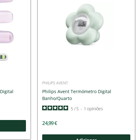
PHILIPS AVENT
Digital
Philips Avent Termómetro Digital
Banho/Quarto
5
/
5
-
1
opiniões
24,99 €