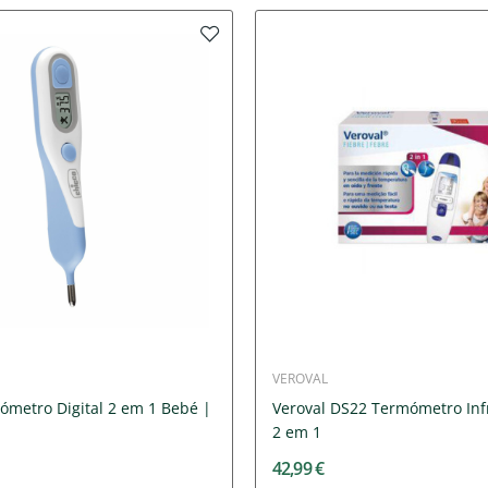
VEROVAL
ómetro Digital 2 em 1 Bebé |
Veroval DS22 Termómetro In
2 em 1
42,99 €