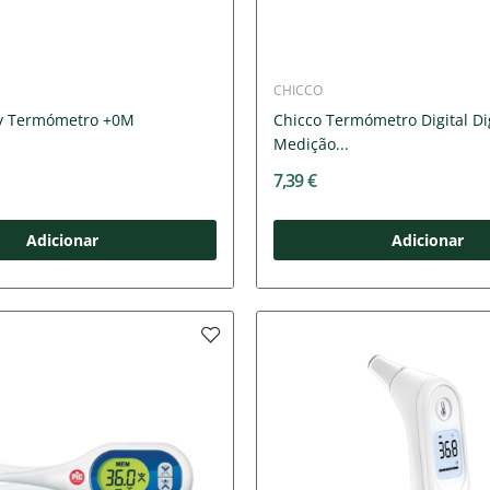
CHICCO
by Termómetro +0M
Chicco Termómetro Digital Di
Medição...
7,39 €
Adicionar
Adicionar