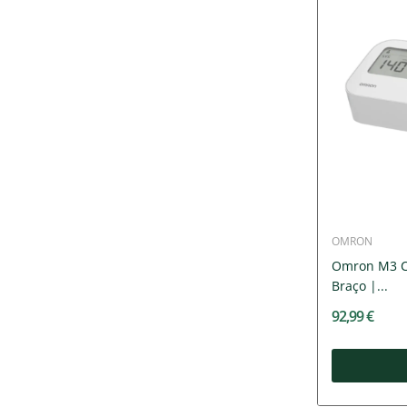
OMRON
Omron M3 C
Braço |...
92,99 €