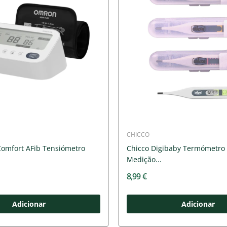
CHICCO
omfort AFib Tensiómetro
Chicco Digibaby Termómetro 
Medição...
8,99 €
Adicionar
Adicionar