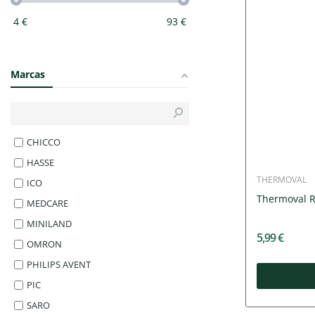
4
€
93
€
Marcas
CHICCO
HASSE
THERMOVAL
ICO
Thermoval R
MEDCARE
MINILAND
5,99 €
OMRON
PHILIPS AVENT
PIC
SARO