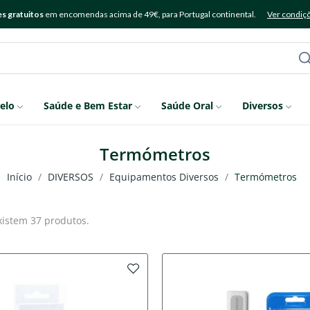
s gratuitos
em encomendas acima de 49€, para Portugal continental.
Ver condiç
elo
Saúde e Bem Estar
Saúde Oral
Diversos
Termómetros
Início
DIVERSOS
Equipamentos Diversos
Termómetros
xistem 37 produtos.