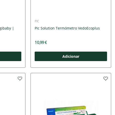
PIC
gibaby |
Pic Solution Termómetro VedoEcoplus
10,99 €
Adicionar