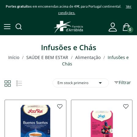
Portes gratuitos
em encomendas acima de 49€, para Portugal continental.
Ver
condições.
0
Infusões e Chás
Início
SAÚDE E BEM ESTAR
Alimentação
Infusões e
Chás

Filtrar
Em stock primeiro