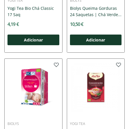
YOGI TEA
BIOLYS
Yogi Tea Bio Chá Classic
Biolys Queima Gorduras
17 Saq
24 Saquetas | Chá Verde...
4,19 €
10,50 €
Adicionar
Adicionar
BIOLYS
YOGI TEA