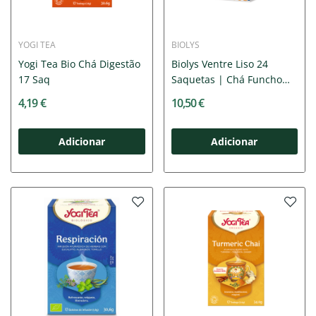
YOGI TEA
BIOLYS
Yogi Tea Bio Chá Digestão
Biolys Ventre Liso 24
17 Saq
Saquetas | Chá Funcho
e...
4,19 €
10,50 €
Adicionar
Adicionar