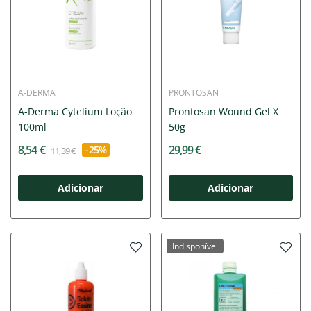
A-DERMA
PRONTOSAN
A-Derma Cytelium Loção
Prontosan Wound Gel X
100ml
50g
8,54 €
29,99 €
-25%
11,39 €
Adicionar
Adicionar
Indisponível