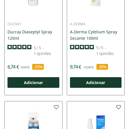
DUCRAY
A-DERMA
Ducray Diaseptyl Spray
A-Derma Cytelium Spray
125ml
Secante 100ml
5
/
5
-
5
/
5
-
1
opiniões
1
opiniões
6,74 €
9,74 €
-25%
-25%
8,99 €
12,99 €
Adicionar
Adicionar