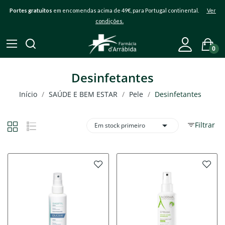
Portes gratuitos
em encomendas acima de 49€, para Portugal continental.
Ver
condições.
0
Desinfetantes
Início
SAÚDE E BEM ESTAR
Pele
Desinfetantes

Filtrar
Em stock primeiro