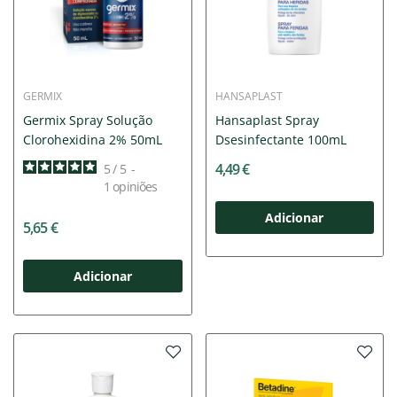
GERMIX
HANSAPLAST
Germix Spray Solução
Hansaplast Spray
Clorohexidina 2% 50mL
Dsesinfectante 100mL
4,49 €
5
/
5
-
1
opiniões
Adicionar
5,65 €
Adicionar