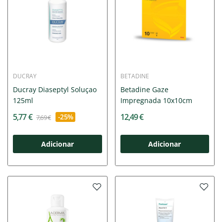
DUCRAY
BETADINE
Ducray Diaseptyl Soluçao
Betadine Gaze
125ml
Impregnada 10x10cm
5,77 €
12,49 €
-25%
7,69 €
Adicionar
Adicionar