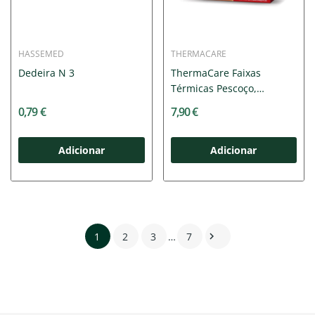
HASSEMED
THERMACARE
Dedeira N 3
ThermaCare Faixas
Térmicas Pescoço,
Ombros e...
0,79 €
7,90 €
Adicionar
Adicionar
1
2
3
…
7
