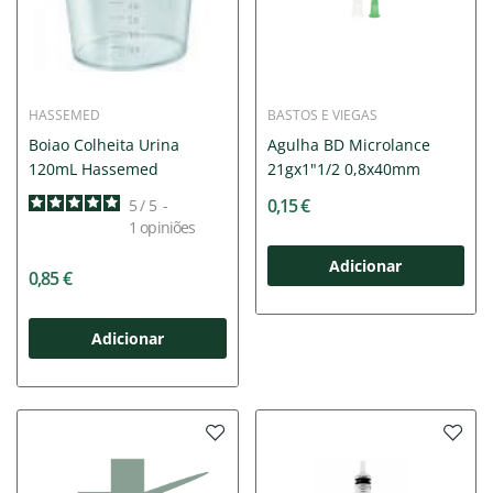
HASSEMED
BASTOS E VIEGAS
Boiao Colheita Urina
Agulha BD Microlance
120mL Hassemed
21gx1"1/2 0,8x40mm
0,15 €
5
/
5
-
1
opiniões
Adicionar
0,85 €
Adicionar