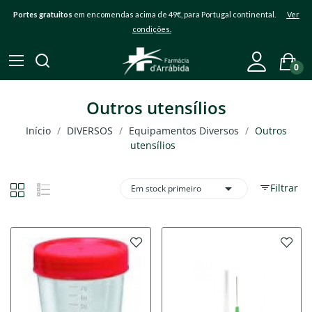
Portes gratuitos
em encomendas acima de 49€, para Portugal continental.
Ver
condições.
0
Outros utensílios
Início
DIVERSOS
Equipamentos Diversos
Outros
utensílios

Filtrar
Em stock primeiro