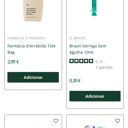
FARMÁCIA D'ARRÁBIDA
B. BRAUN
Farmácia d'Arrábida Tote
Braun Seringa Sem
Bag
Agulha 10ml
2,99 €
5
/
5
-
1
opiniões
Adicionar
0,30 €
Adicionar