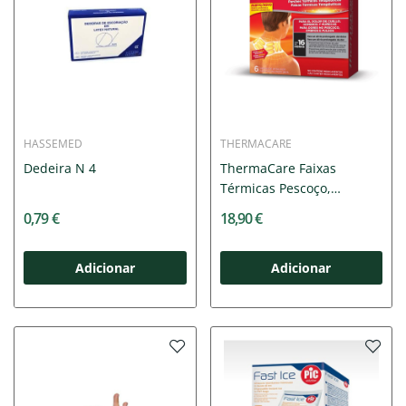
HASSEMED
THERMACARE
Dedeira N 4
ThermaCare Faixas
Térmicas Pescoço,
Ombros e...
0,79 €
18,90 €
Adicionar
Adicionar