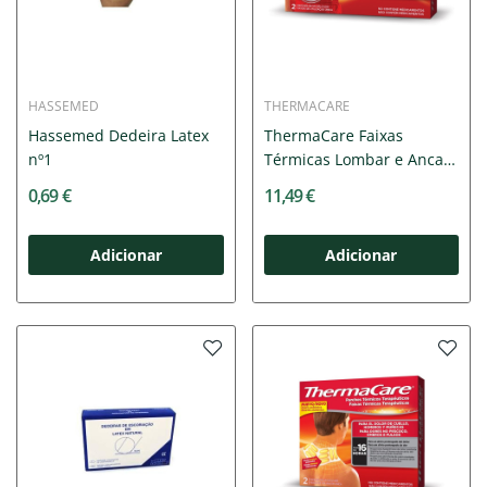
HASSEMED
THERMACARE
Hassemed Dedeira Latex
ThermaCare Faixas
nº1
Térmicas Lombar e Anca
x2
0,69 €
11,49 €
Adicionar
Adicionar