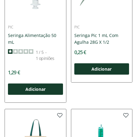
PIC
PIC
Seringa Alimentação 50
Seringa Pic 1 mL Com
mL
Agulha 28G X 1/2
0,25 €
1
/
5
-
1
opiniões
Adicionar
1,29 €
Adicionar