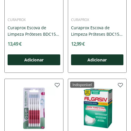
CURAPROX
CURAPROX
Curaprox Escova de
Curaprox Escova de
Limpeza Próteses BDC150
Limpeza Próteses BDC152
Branca
Menta
13,49 €
12,99 €
Adicionar
Adicionar
Indisponível