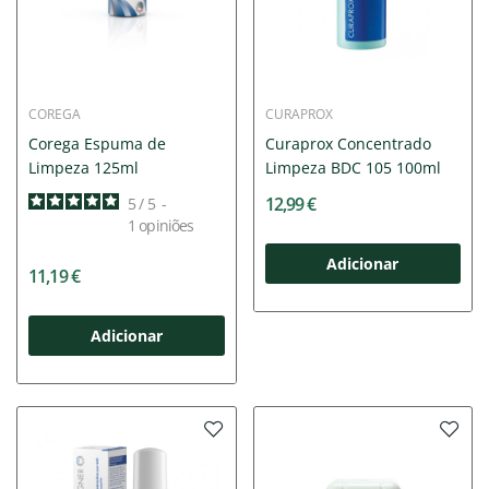
COREGA
CURAPROX
Corega Espuma de
Curaprox Concentrado
Limpeza 125ml
Limpeza BDC 105 100ml
12,99 €
5
/
5
-
1
opiniões
Adicionar
11,19 €
Adicionar