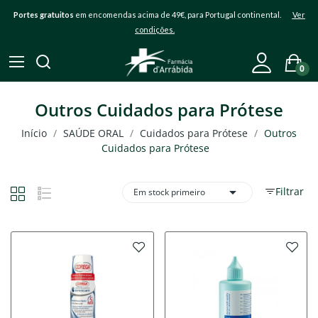
Portes gratuitos
em encomendas acima de 49€, para Portugal continental.
Ver
condições.
0
Outros Cuidados para Prótese
Início
SAÚDE ORAL
Cuidados para Prótese
Outros
Cuidados para Prótese

Filtrar
Em stock primeiro