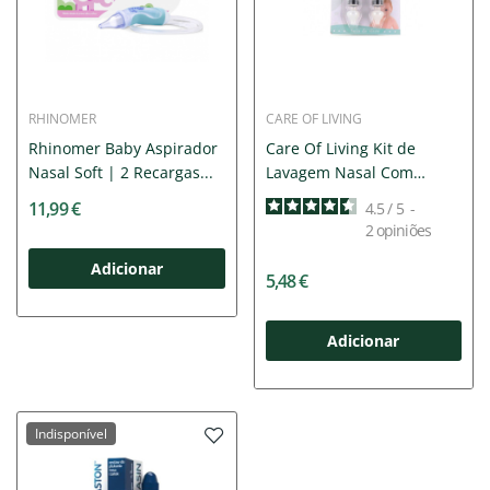
RHINOMER
CARE OF LIVING
Rhinomer Baby Aspirador
Care Of Living Kit de
Nasal Soft | 2 Recargas...
Lavagem Nasal Com
Seringa
11,99 €
4.5
/
5
-
2
opiniões
Adicionar
5,48 €
Adicionar
Indisponível