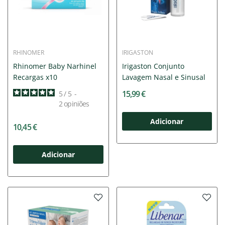
RHINOMER
IRIGASTON
Rhinomer Baby Narhinel
Irigaston Conjunto
Recargas x10
Lavagem Nasal e Sinusal
15,99 €
5
/
5
-
2
opiniões
Adicionar
10,45 €
Adicionar