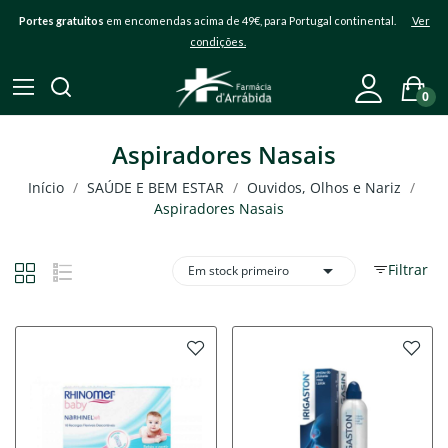
Portes gratuitos
em encomendas acima de 49€, para Portugal continental.
Ver
condições.
0
Aspiradores Nasais
Início
SAÚDE E BEM ESTAR
Ouvidos, Olhos e Nariz
Aspiradores Nasais

Filtrar
Em stock primeiro