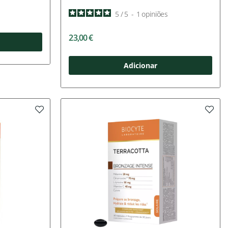
5
/
5
-
1
opiniões
23,00 €
Adicionar