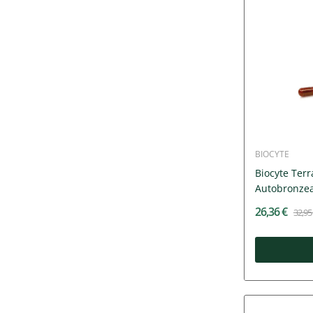
BIOCYTE
Biocyte Terr
Autobronzea
26,36 €
32,95