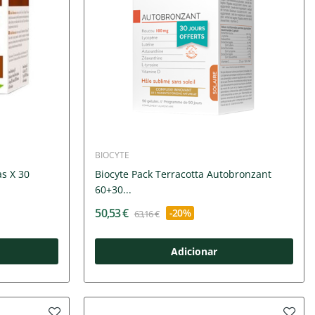
BIOCYTE
s X 30
Biocyte Pack Terracotta Autobronzant
60+30...
50,53 €
-20%
63,16 €
Adicionar