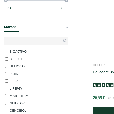
17
€
75
€
Marcas
BIOACTIVO
BIOCYTE
HELIOCARE
HELIOCARE
Heliocare 36
ISDIN
LIERAC
LIFERGY
MARTIDERM
26,59 €
37,99
NUTREOV
OENOBIOL