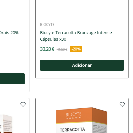
BIOCYTE
Orais 20%
Biocyte Terracotta Bronzage Intense
Cápsulas x30
33,20 €
-20%
41,50 €
Adicionar