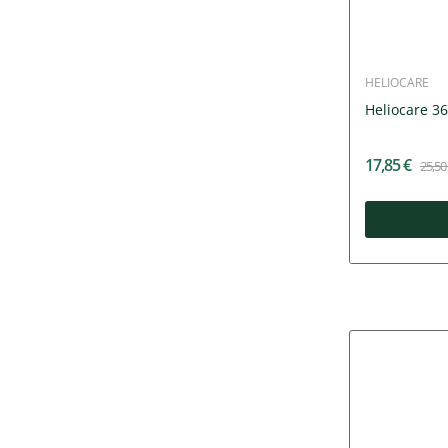
HELIOCARE
Heliocare 3
17,85 €
25,50