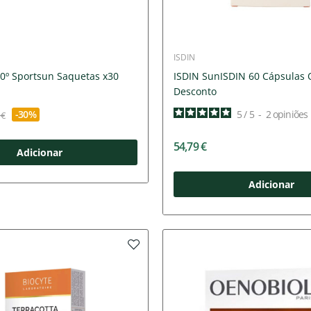
ISDIN
60º Sportsun Saquetas x30
ISDIN SunISDIN 60 Cápsulas 
Desconto
-30%
5
/
5
-
2
opiniões
 €
54,79 €
Adicionar
Adicionar