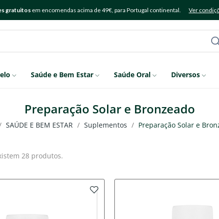
s gratuitos
em encomendas acima de 49€, para Portugal continental.
Ver condiç
elo
Saúde e Bem Estar
Saúde Oral
Diversos
Preparação Solar e Bronzeado
SAÚDE E BEM ESTAR
Suplementos
Preparação Solar e Bro
xistem 28 produtos.