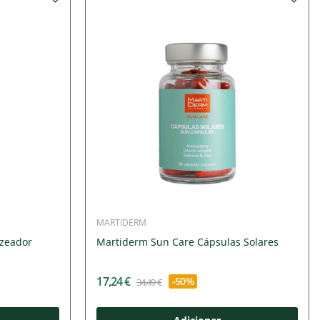
MARTIDERM
zeador
Martiderm Sun Care Cápsulas Solares
17,24 €
-50%
34,49 €