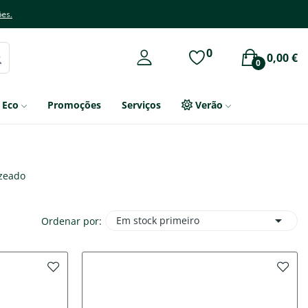
ões.
0
0,00 €
0
Eco
Promoções
Serviços
Verão
nzeado

Em stock primeiro
Ordenar por: