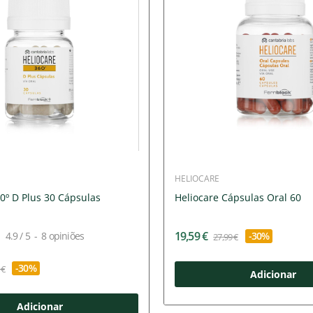
HELIOCARE
0º D Plus 30 Cápsulas
Heliocare Cápsulas Oral 60
19,59 €
4.9
/
5
-
8
opiniões
-30%
27,99 €
-30%
 €
Adicionar
Adicionar