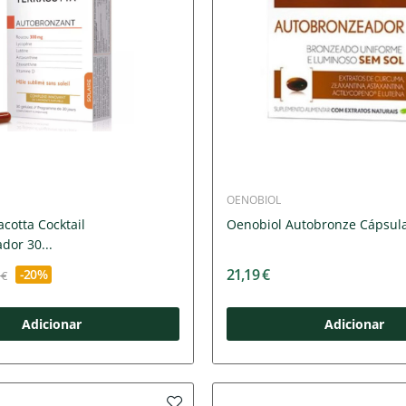
OENOBIOL
acotta Cocktail
Oenobiol Autobronze Cápsula
dor 30...
21,19 €
-20%
 €
Adicionar
Adicionar