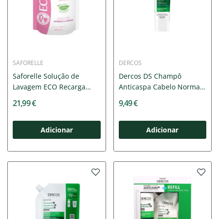
SAFORELLE
DERCOS
Saforelle Solução de
Dercos DS Champô
Lavagem ECO Recarga
Anticaspa Cabelo Normal
400ml
a...
21,99 €
9,49 €
Adicionar
Adicionar