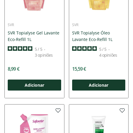
SVR
SVR
SVR Topialyse Gel Lavante
SVR Topialyse Óleo
Eco-Refill 1L
Lavante Eco-Refill 1L
5
/
5
-
5
/
5
-
3
opiniões
4
opiniões
8,99 €
15,59 €
Adicionar
Adicionar