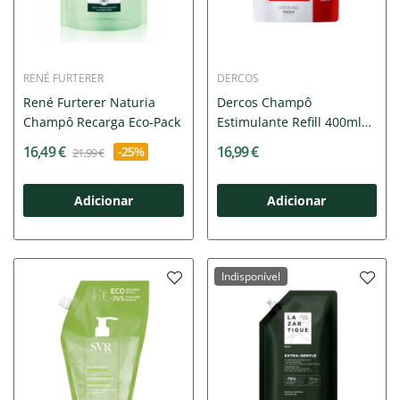
RENÉ FURTERER
DERCOS
René Furterer Naturia
Dercos Champô
Champô Recarga Eco-Pack
Estimulante Refill 400ml
–...
16,49 €
16,99 €
-25%
21,99 €
Adicionar
Adicionar
Indisponível