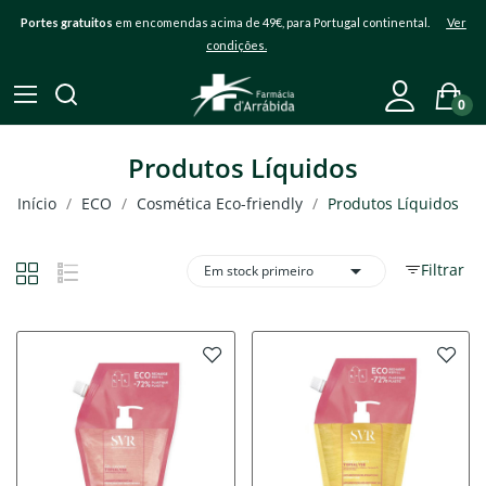
Portes gratuitos
em encomendas acima de 49€, para Portugal continental.
Ver
condições.
0
Produtos Líquidos
Início
ECO
Cosmética Eco-friendly
Produtos Líquidos

Filtrar
Em stock primeiro