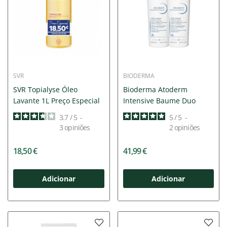
SVR
BIODERMA
SVR Topialyse Óleo
Bioderma Atoderm
Lavante 1L Preço Especial
Intensive Baume Duo
3.7
/
5
-
5
/
5
-
3
opiniões
2
opiniões
18,50 €
41,99 €
Adicionar
Adicionar