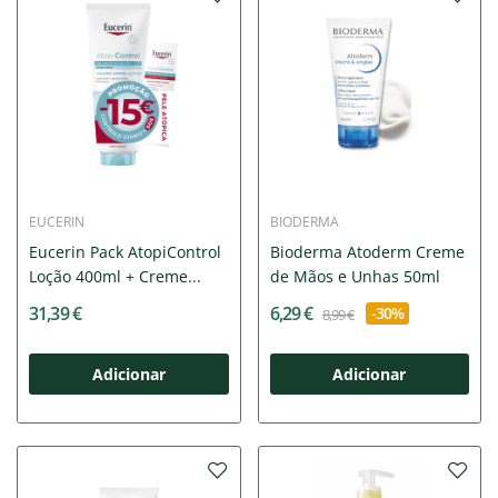
EUCERIN
BIODERMA
Eucerin Pack AtopiControl
Bioderma Atoderm Creme
Loção 400ml + Creme...
de Mãos e Unhas 50ml
31,39 €
6,29 €
-30%
8,99 €
Adicionar
Adicionar