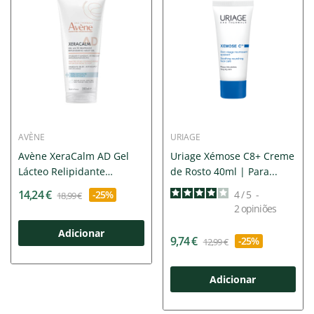
AVÈNE
URIAGE
Avène XeraCalm AD Gel
Uriage Xémose C8+ Creme
Lácteo Relipidante
de Rosto 40ml | Para...
200ml...
14,24 €
-25%
4
/
5
-
18,99 €
2
opiniões
Adicionar
9,74 €
-25%
12,99 €
Adicionar