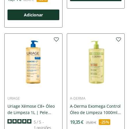
Adicionar
URIAGE
A-DERMA
Uriage Xémose C8+ Óleo
A-Derma Exomega Control
de Limpeza 1L | Pele...
Óleo de Limpeza 1000ml...
19,35 €
5
/
5
-
-25%
25,80 €
1
opiniões