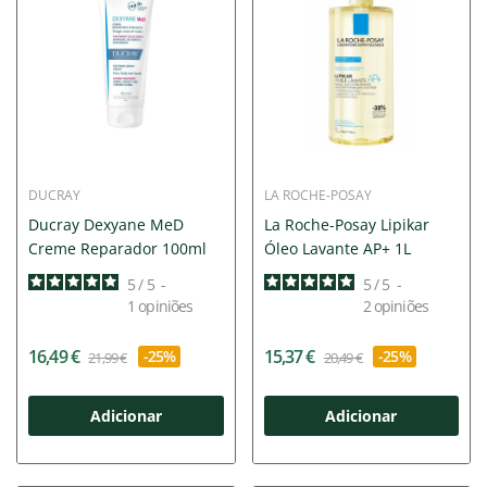
DUCRAY
LA ROCHE-POSAY
Ducray Dexyane MeD
La Roche-Posay Lipikar
Creme Reparador 100ml
Óleo Lavante AP+ 1L
5
/
5
-
5
/
5
-
1
opiniões
2
opiniões
16,49 €
15,37 €
-25%
-25%
21,99 €
20,49 €
Adicionar
Adicionar