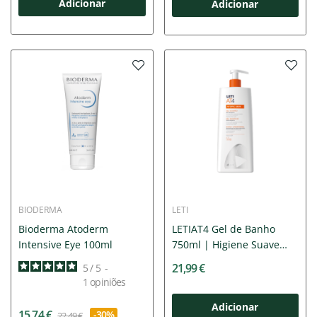
Adicionar
Adicionar
BIODERMA
LETI
Bioderma Atoderm
LETIAT4 Gel de Banho
Intensive Eye 100ml
750ml | Higiene Suave
para...
21,99 €
5
/
5
-
1
opiniões
Adicionar
15,74 €
-30%
22,49 €