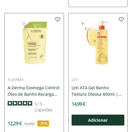
A-DERMA
LETI
A-Derma Exomega Control
Leti AT4 Gel Banho
Óleo de Banho Recarga...
Textura Oleosa 400ml |...
14,99 €
5
/
5
-
2
opiniões
Adicionar
12,29 €
-25%
16,39 €