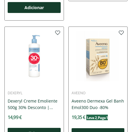
Adicionar
DEXERYL
AVEENO
Dexeryl Creme Emoliente
Aveeno Dermexa Gel Banh
500g 30% Desconto |...
Emol300 Duo -80%
14,99 €
19,35 €
Leva 2
, Paga 1