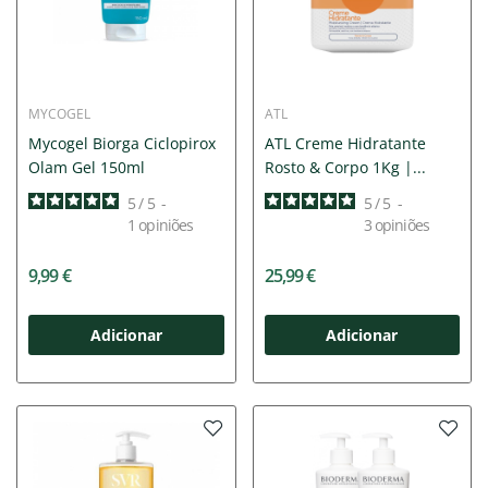
MYCOGEL
ATL
Mycogel Biorga Ciclopirox
ATL Creme Hidratante
Olam Gel 150ml
Rosto & Corpo 1Kg |...
5
/
5
-
5
/
5
-
1
opiniões
3
opiniões
9,99 €
25,99 €
Adicionar
Adicionar