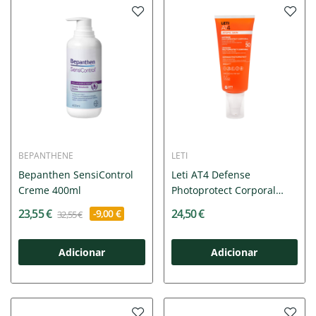
BEPANTHENE
LETI
Bepanthen SensiControl
Leti AT4 Defense
Creme 400ml
Photoprotect Corporal
SPF50...
23,55 €
24,50 €
-9,00 €
32,55 €
Adicionar
Adicionar