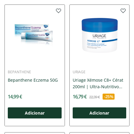
BEPANTHENE
URIAGE
Bepanthene Eczema 50G
Uriage Xémose C8+ Cérat
200ml | Ultra-Nutritivo...
14,99 €
16,79 €
-25%
22,39 €
Adicionar
Adicionar