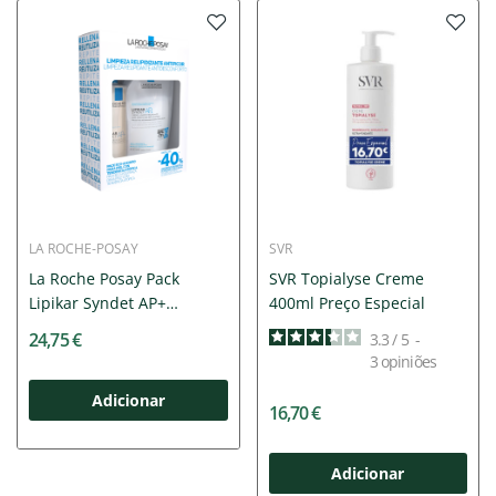
LA ROCHE-POSAY
SVR
La Roche Posay Pack
SVR Topialyse Creme
Lipikar Syndet AP+
400ml Preço Especial
Creme...
24,75 €
3.3
/
5
-
3
opiniões
Adicionar
16,70 €
Adicionar