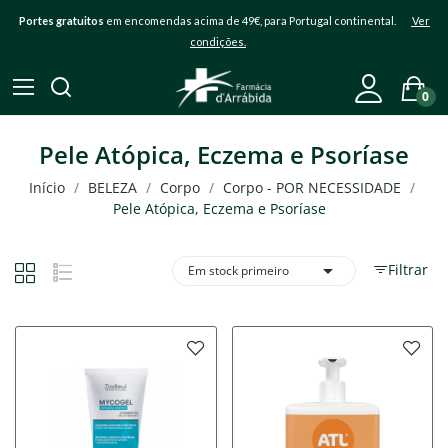
Portes gratuitos
em encomendas acima de 49€, para Portugal continental.
Ver
condições.
0
Pele Atópica, Eczema e Psoríase
Início
BELEZA
Corpo
Corpo - POR NECESSIDADE
Pele Atópica, Eczema e Psoríase

Filtrar
Em stock primeiro