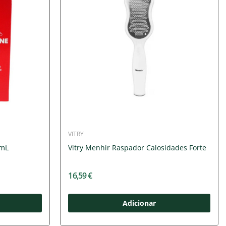
VITRY
 mL
Vitry Menhir Raspador Calosidades Forte
16,59 €
Adicionar