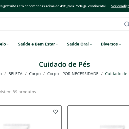
s gratuitos
em encomendas acima de 49€, para Portugal continental.
Ver condiç
elo
Saúde e Bem Estar
Saúde Oral
Diversos
Cuidado de Pés
o
BELEZA
Corpo
Corpo - POR NECESSIDADE
Cuidado de 
xistem 89 produtos.