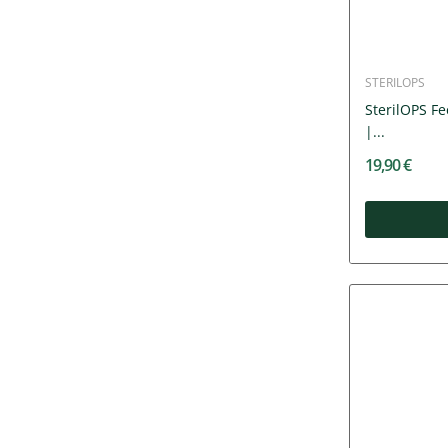
STERILOPS
SterilOPS F
|...
19,90 €