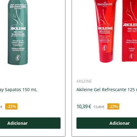
AKILEINE
ray Sapatos 150 mL
Akileine Gel Refrescante 125
10,39 €
-23%
-23%
 €
13,49 €
Adicionar
Adicionar