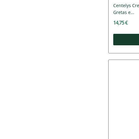
Centelys Cr
Gretas e...
14,75 €