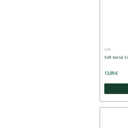
SVR
SVR Xerial C
13,99 €