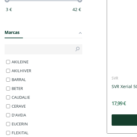
3
€
42
€
Marcas
AKILEINE
AKILHIVER
SVR
BARRAL
SVR Xerial 
BETER
CAUDALIE
17,99 €
CERAVE
D'AVEIA
EUCERIN
FLEXITAL