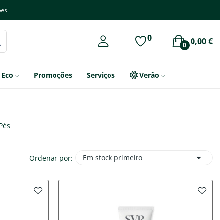
ões.
0
0,00 €
0
Eco
Promoções
Serviços
Verão
Pés

Em stock primeiro
Ordenar por: