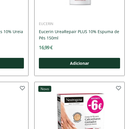
EUCERIN
s 10% Ureia
Eucerin UreaRepair PLUS 10% Espuma de
Pés 150ml
16,99 €
Adicionar
Novo