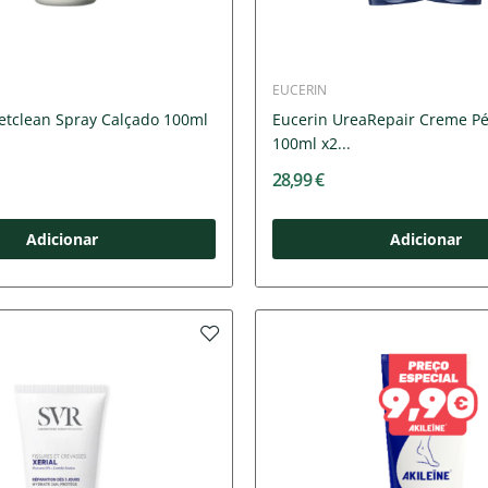
EUCERIN
eetclean Spray Calçado 100ml
Eucerin UreaRepair Creme Pé
100ml x2...
28,99 €
Adicionar
Adicionar