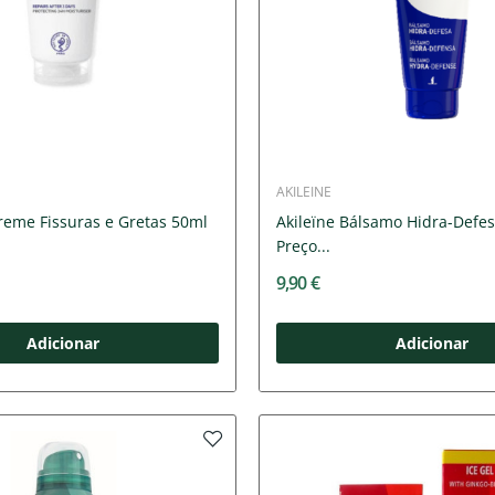
AKILEINE
reme Fissuras e Gretas 50ml
Akileïne Bálsamo Hidra-Defe
Preço...
9,90 €
Adicionar
Adicionar