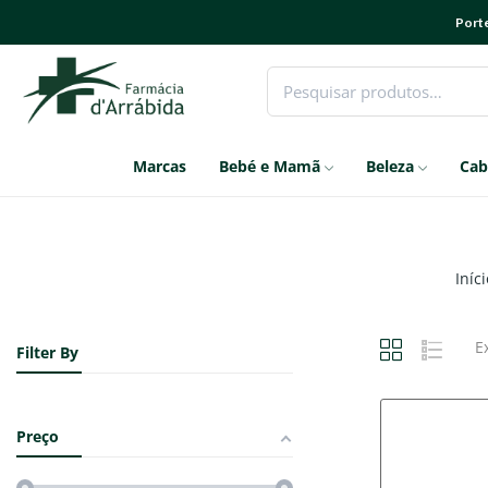
Porte
Marcas
Bebé e Mamã
Beleza
Cab
Iníci
E
Filter By
Preço