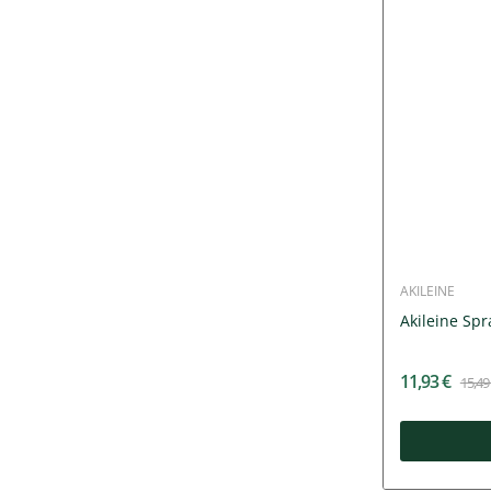
AKILEINE
Akileine Sp
11,93 €
15,49