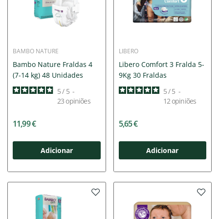
BAMBO NATURE
LIBERO
Bambo Nature Fraldas 4
Libero Comfort 3 Fralda 5-
(7-14 kg) 48 Unidades
9Kg 30 Fraldas
5
/
5
-
5
/
5
-
23
opiniões
12
opiniões
11,99 €
5,65 €
Adicionar
Adicionar