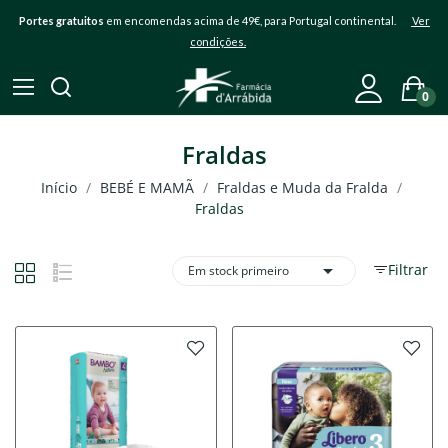
Portes gratuitos
em encomendas acima de 49€, para Portugal continental.
Ver
condições.
0
Fraldas
Início
BEBÉ E MAMÃ
Fraldas e Muda da Fralda
Fraldas

Filtrar
Em stock primeiro