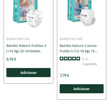
BAMBO NATURE
BAMBO NATURE
Bambo Nature Fraldas 6
Bambo Nature Cuecas-
(+16 kg) 20 Unidades
Fralda 5 (12-18 kg) 19...
6,19 €
5
/
5
-
3
opiniões
Adicionar
7,79 €
Adicionar