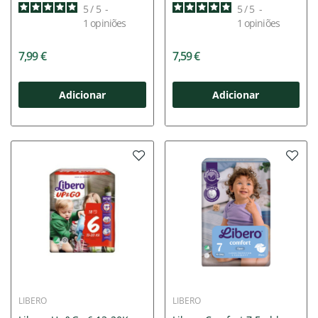
Unidades
Unidades
5
/
5
-
5
/
5
-
1
opiniões
1
opiniões
7,99 €
7,59 €
Adicionar
Adicionar
LIBERO
LIBERO