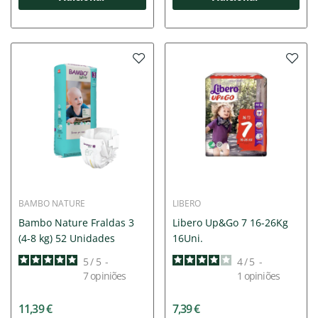
BAMBO NATURE
LIBERO
Bambo Nature Fraldas 3
Libero Up&Go 7 16-26Kg
(4-8 kg) 52 Unidades
16Uni.
5
/
5
-
4
/
5
-
7
opiniões
1
opiniões
11,39 €
7,39 €