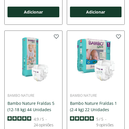
Adicionar
Adicionar
BAMBO NATURE
BAMBO NATURE
Bambo Nature Fraldas 5
Bambo Nature Fraldas 1
(12-18 kg) 44 Unidades
(2-4 kg) 22 Unidades
4.9
/
5
-
5
/
5
-
24
opiniões
9
opiniões