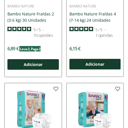
BAMBO NATURE
BAMBO NATURE
Bambo Nature Fraldas 2
Bambo Nature Fraldas 4
(3-6 kg) 30 Unidades
(7-14 kg) 24 Unidades
5
/
5
-
5
/
5
-
10
opiniões
1
opiniões
6,89 €
6,15 €
Leva 3
, Paga 2
Adicionar
Adicionar