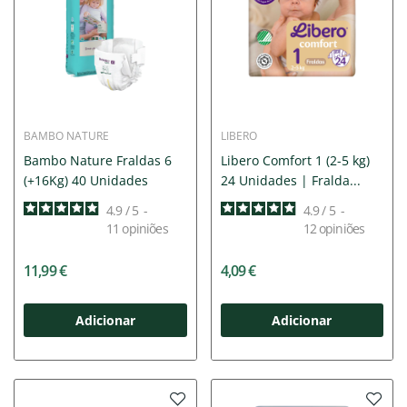
BAMBO NATURE
LIBERO
Bambo Nature Fraldas 6
Libero Comfort 1 (2-5 kg)
(+16Kg) 40 Unidades
24 Unidades | Fralda...
4.9
/
5
-
4.9
/
5
-
11
opiniões
12
opiniões
11,99 €
4,09 €
Adicionar
Adicionar