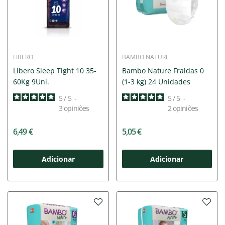
LIBERO
BAMBO NATURE
Libero Sleep Tight 10 35-
Bambo Nature Fraldas 0
60Kg 9Uni.
(1-3 kg) 24 Unidades
5
/
5
-
5
/
5
-
3
opiniões
2
opiniões
6,49 €
5,05 €
Adicionar
Adicionar