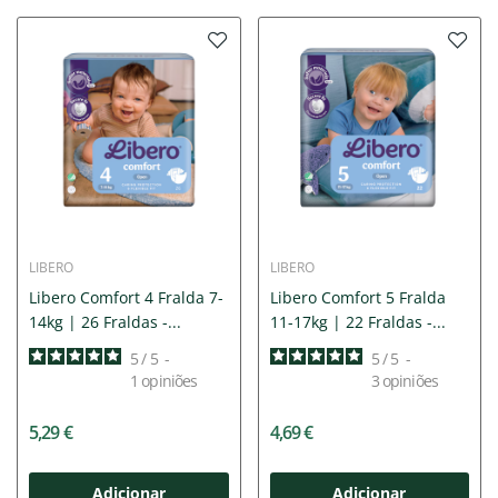
LIBERO
LIBERO
Libero Comfort 4 Fralda 7-
Libero Comfort 5 Fralda
14kg | 26 Fraldas -...
11-17kg | 22 Fraldas -...
5
/
5
-
5
/
5
-
1
opiniões
3
opiniões
5,29 €
4,69 €
Adicionar
Adicionar