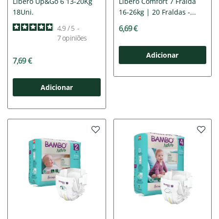
Libero Up&Go 6 13-20Kg
Libero Comfort 7 Fralda
18Uni.
16-26kg | 20 Fraldas -...
6,69 €
4.9
/
5
-
7
opiniões
Adicionar
7,69 €
Adicionar