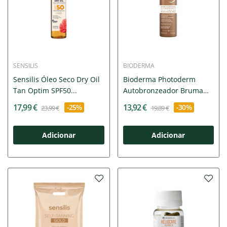
SENSILIS
BIODERMA
Sensilis Óleo Seco Dry Oil
Bioderma Photoderm
Tan Optim SPF50...
Autobronzeador Bruma
150ml
17,99 €
13,92 €
-25%
-30%
23,99 €
19,89 €
Adicionar
Adicionar