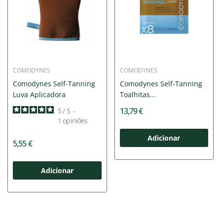
COMODYNES
COMODYNES
Comodynes Self-Tanning
Comodynes Self-Tanning
Luva Aplicadora
Toalhitas...
13,79 €
5
/
5
-
1
opiniões
Adicionar
5,55 €
Adicionar