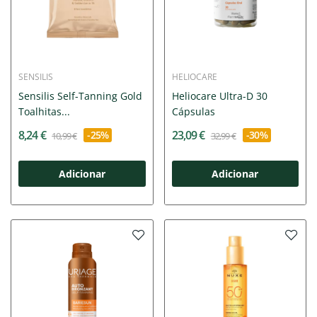
SENSILIS
HELIOCARE
Sensilis Self-Tanning Gold
Heliocare Ultra-D 30
Toalhitas...
Cápsulas
8,24 €
23,09 €
-25%
-30%
10,99 €
32,99 €
Adicionar
Adicionar