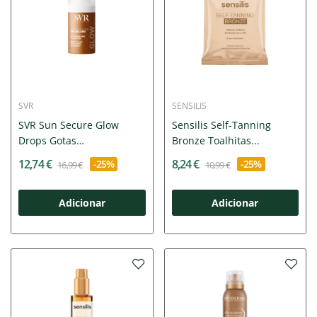
SVR
SENSILIS
SVR Sun Secure Glow
Sensilis Self-Tanning
Drops Gotas
Bronze Toalhitas...
Iluminadoras...
12,74 €
8,24 €
-25%
-25%
16,99 €
10,99 €
Adicionar
Adicionar