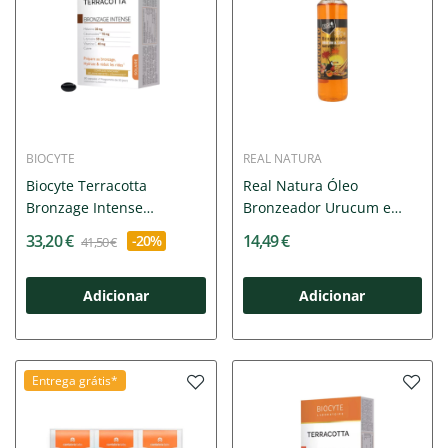
BIOCYTE
REAL NATURA
Biocyte Terracotta
Real Natura Óleo
Bronzage Intense
Bronzeador Urucum e
Cápsulas x30
Canela 200ml
33,20 €
14,49 €
-20%
41,50 €
Adicionar
Adicionar
Entrega grátis*