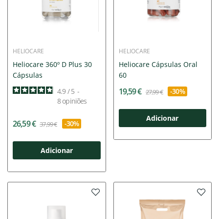
HELIOCARE
HELIOCARE
Heliocare 360º D Plus 30
Heliocare Cápsulas Oral
Cápsulas
60
19,59 €
4.9
/
5
-
-30%
27,99 €
8
opiniões
Adicionar
26,59 €
-30%
37,99 €
Adicionar