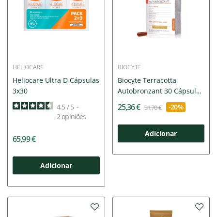
HELIOCARE
BIOCYTE
Heliocare Ultra D Cápsulas
Biocyte Terracotta
3x30
Autobronzant 30 Cápsulas
|...
25,36 €
4.5
/
5
-
-20%
31,70 €
2
opiniões
Adicionar
65,99 €
Adicionar