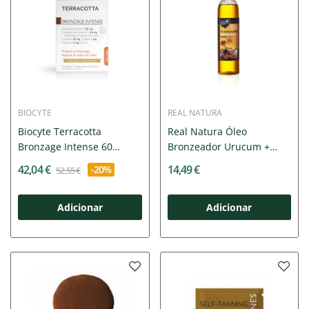
BIOCYTE
REAL NATURA
Biocyte Terracotta
Real Natura Óleo
Bronzage Intense 60
Bronzeador Urucum +
Cápsulas...
Coco 200ml...
42,04 €
14,49 €
-20%
52,55 €
Adicionar
Adicionar