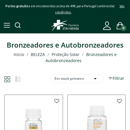
Portes gratuitos
em encomendas acima de 49€, para Portugal continental.
Ver
condições.
0
Bronzeadores e Autobronzeadores
Início
BELEZA
Proteção Solar
Bronzeadores e
Autobronzeadores

Filtrar
Em stock primeiro