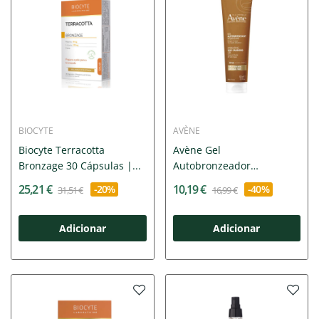
BIOCYTE
AVÈNE
Biocyte Terracotta
Avène Gel
Bronzage 30 Cápsulas |...
Autobronzeador
Hidratante 100ml |...
25,21 €
10,19 €
-20%
-40%
31,51 €
16,99 €
Adicionar
Adicionar