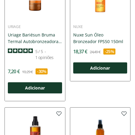
URIAGE
NUXE
Uriage Bariésun Bruma
Nuxe Sun Óleo
Termal Autobronzeadora
Bronzeador FPS50 150ml
100ml
18,37 €
5
/
5
-
-25%
24,49 €
1
opiniões
Adicionar
7,20 €
-30%
10,29 €
Adicionar