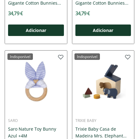
Gigante Cotton Bunnies...
Gigante Cotton Bunnies...
34,79 €
34,79 €
Adicionar
Adicionar
Indisponível
Indisponível
SARO
TRIXIE BABY
Saro Nature Toy Bunny
Trixie Baby Casa de
Azul +4M
Madeira Mrs. Elephant