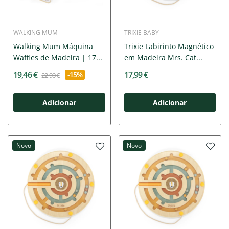
WALKING MUM
TRIXIE BABY
Walking Mum Máquina
Trixie Labirinto Magnético
Waffles de Madeira | 17...
em Madeira Mrs. Cat...
19,46 €
17,99 €
-15%
22,90 €
Adicionar
Adicionar
Novo
Novo