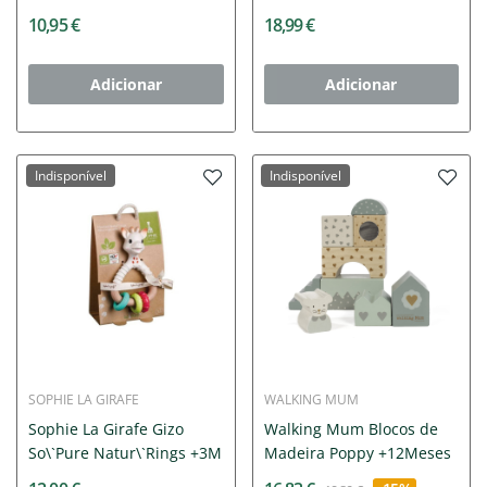
+18M
10,95 €
18,99 €
Adicionar
Adicionar
Indisponível
Indisponível
SOPHIE LA GIRAFE
WALKING MUM
Sophie La Girafe Gizo
Walking Mum Blocos de
So\`Pure Natur\`Rings +3M
Madeira Poppy +12Meses