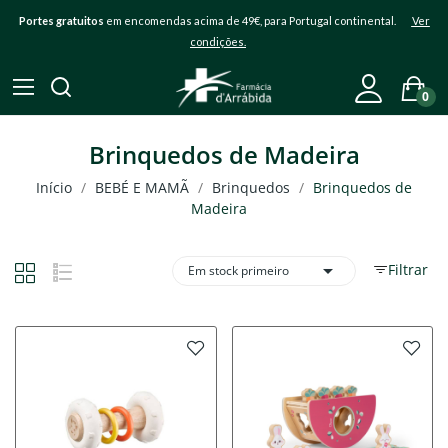
Portes gratuitos
em encomendas acima de 49€, para Portugal continental.
Ver
condições.
0
Brinquedos de Madeira
Início
BEBÉ E MAMÃ
Brinquedos
Brinquedos de
Madeira

Filtrar
Em stock primeiro