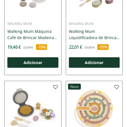
WALKING MUM
WALKING MUM
Walking Mum Máquina
Walking Mum
Café de Brincar Madeira
Liquidificadora de Brincar
Botton
Madeira...
19,46 €
22,01 €
-15%
-15%
22,90 €
25,90 €
Adicionar
Adicionar
Novo