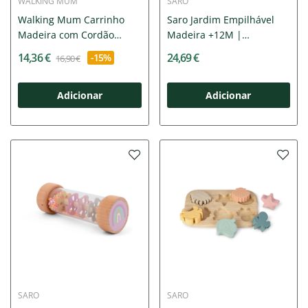
WALKING MUM
SARO
Walking Mum Carrinho
Saro Jardim Empilhável
Madeira com Cordão
Madeira +12M |
Poppy +12M
Estimula...
14,36 €
24,69 €
-15%
16,90 €
Adicionar
Adicionar
SARO
SARO