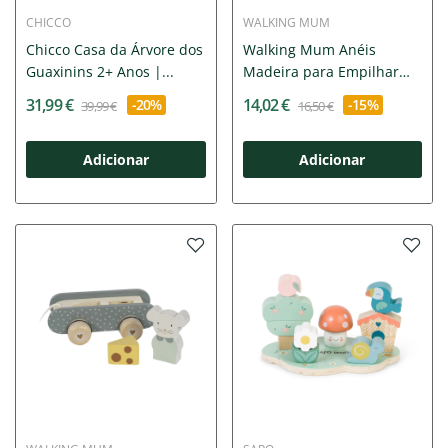
CHICCO
WALKING MUM
Chicco Casa da Árvore dos
Walking Mum Anéis
Guaxinins 2+ Anos |...
Madeira para Empilhar
Rato...
31,99 €
14,02 €
-20%
-15%
39,99 €
16,50 €
Adicionar
Adicionar