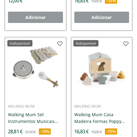
12,00 €
16,83 €
-15%
19,80 €
Adicionar
Adicionar
Indisponível
Indisponível
WALKING MUM
WALKING MUM
Walking Mum Set
Walking Mum Casa
Instrumentos Musicais
Madeira Formas Poppy
Madeira...
+10M |
28,81 €
16,83 €
-15%
-15%
33,90 €
19,80 €