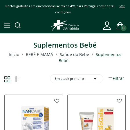
Portes gratuitos
em encomendas acima de 49€, para Portugal continental.
Ver
condições.
0
Suplementos Bebé
Início
BEBÉ E MAMÃ
Saúde do Bebé
Suplementos
Bebé

Filtrar
Em stock primeiro