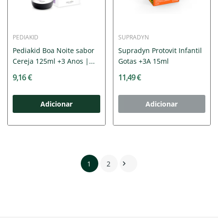
PEDIAKID
SUPRADYN
Pediakid Boa Noite sabor
Supradyn Protovit Infantil
Cereja 125ml +3 Anos |...
Gotas +3A 15ml
9,16 €
11,49 €
Adicionar
Adicionar
1
2
