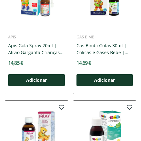
APIS
GAS BIMBI
Apis Gola Spray 20ml |
Gas Bimbi Gotas 30ml |
Alívio Garganta Crianças...
Cólicas e Gases Bebé |...
14,85 €
14,69 €
Adicionar
Adicionar