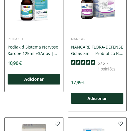
PEDIAKID
NANCARE
Pediakid Sistema Nervoso
NANCARE FLORA-DEFENSE
Xarope 125ml +3Anos |...
Gotas 5ml | Probiótico B....
10,90 €
5
/
5
-
1
opiniões
Adicionar
17,99 €
Adicionar