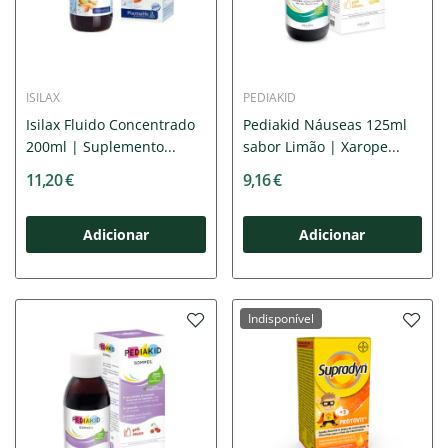
ISILAX
PEDIAKID
Isilax Fluido Concentrado
Pediakid Náuseas 125ml
200ml | Suplemento...
sabor Limão | Xarope...
11,20 €
9,16 €
Adicionar
Adicionar
Indisponível