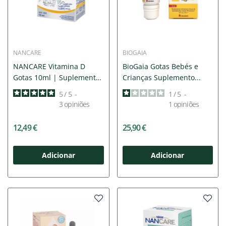
NANCARE
BIOGAIA
NANCARE Vitamina D
BioGaia Gotas Bebés e
Gotas 10ml | Suplemento
Crianças Suplemento...
para...
5
/
5
-
1
/
5
-
3
opiniões
1
opiniões
12,49 €
25,90 €
Adicionar
Adicionar