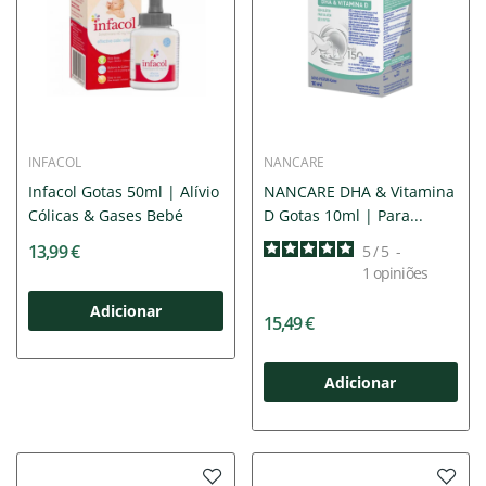
INFACOL
NANCARE
Infacol Gotas 50ml | Alívio
NANCARE DHA & Vitamina
Cólicas & Gases Bebé
D Gotas 10ml | Para...
13,99 €
5
/
5
-
1
opiniões
Adicionar
15,49 €
Adicionar