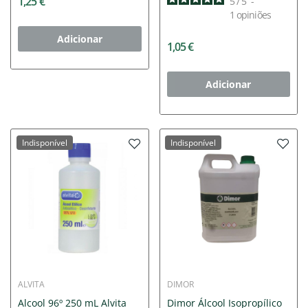
1,25 €
5
/
5
-
1
opiniões
Adicionar
1,05 €
Adicionar
Indisponível
Indisponível
ALVITA
DIMOR
Alcool 96º 250 mL Alvita
Dimor Álcool Isopropílico