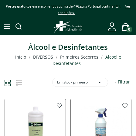
Portes gratuitos
em encomendas acima de 49€, para Portugal continental.
Ver
condições.
0
Álcool e Desinfetantes
Início
DIVERSOS
Primeiros Socorros
Álcool e
Desinfetantes

Filtrar
Em stock primeiro