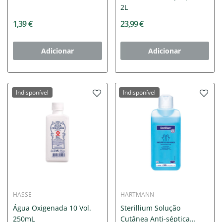
2L
1,39 €
23,99 €
Adicionar
Adicionar
Indisponível
Indisponível
HASSE
HARTMANN
Água Oxigenada 10 Vol.
Sterillium Solução
250mL
Cutânea Anti-séptica