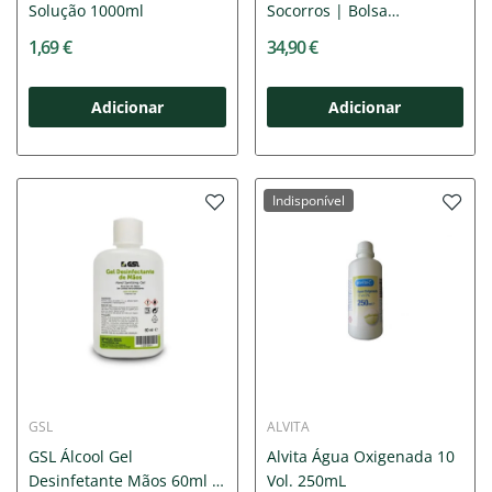
Solução 1000ml
Socorros | Bolsa
Completa...
1,69 €
34,90 €
Adicionar
Adicionar
Indisponível
GSL
ALVITA
GSL Álcool Gel
Alvita Água Oxigenada 10
Desinfetante Mãos 60ml |
Vol. 250mL