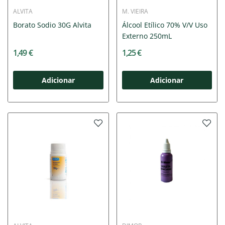
ALVITA
M. VIEIRA
Borato Sodio 30G Alvita
Álcool Etílico 70% V/V Uso
Externo 250mL
1,49 €
1,25 €
Adicionar
Adicionar