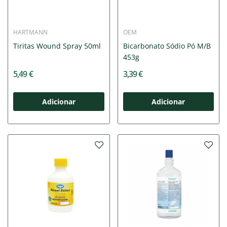
HARTMANN
OEM
Tiritas Wound Spray 50ml
Bicarbonato Sódio Pó M/B
453g
5,49 €
3,39 €
Adicionar
Adicionar