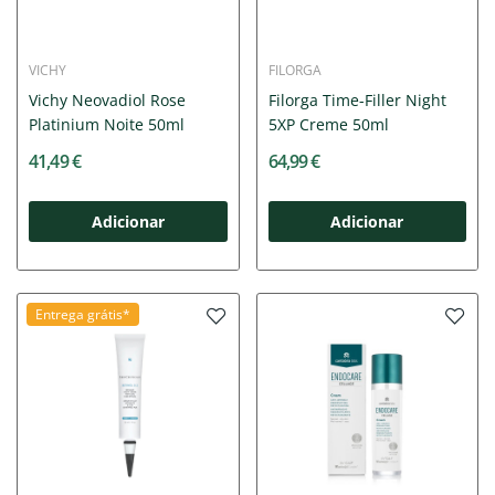
VICHY
FILORGA
Vichy Neovadiol Rose
Filorga Time-Filler Night
Platinium Noite 50ml
5XP Creme 50ml
41,49 €
64,99 €
Adicionar
Adicionar
Entrega grátis*