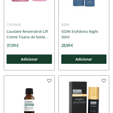
CAUDALIE
ISDIN
Caudalie Resveratrol-Lift
ISDIN Eryfotona Night
Creme Tisana de Noite...
50ml
37,99 €
28,99 €
Adicionar
Adicionar