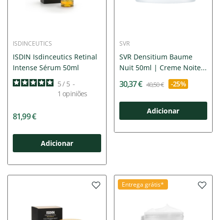
ISDINCEUTICS
SVR
ISDIN Isdinceutics Retinal
SVR Densitium Baume
Intense Sérum 50ml
Nuit 50ml | Creme Noite...
30,37 €
5
/
5
-
-25%
40,50 €
1
opiniões
Adicionar
81,99 €
Adicionar
Entrega grátis*