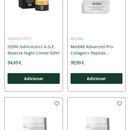
ISDINCEUTICS
MEDIK8
ISDIN Isdinceutics A.G.E.
Medik8 Advanced Pro-
Reverse Night Creme 50ml
Collagen+ Peptide
Cream...
94,49 €
99,99 €
Adicionar
Adicionar