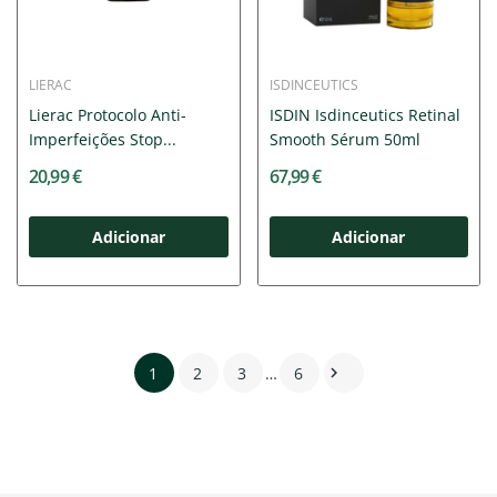
LIERAC
ISDINCEUTICS
Lierac Protocolo Anti-
ISDIN Isdinceutics Retinal
Imperfeições Stop...
Smooth Sérum 50ml
20,99 €
67,99 €
Adicionar
Adicionar
1
2
3
…
6
