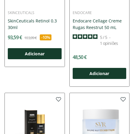
SKINCEUTICALS
ENDOCARE
SkinCeuticals Retinol 0.3
Endocare Cellage Creme
30ml
Rugas Reestrut 50 mL
93,59 €
-10%
5
/
5
-
103,99 €
1
opiniões
Adicionar
48,50 €
Adicionar