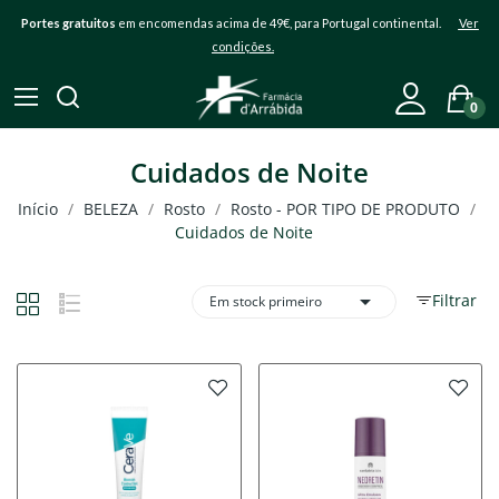
Portes gratuitos
em encomendas acima de 49€, para Portugal continental.
Ver
condições.
0
Cuidados de Noite
Início
BELEZA
Rosto
Rosto - POR TIPO DE PRODUTO
Cuidados de Noite

Filtrar
Em stock primeiro