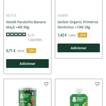
NESTLÉ
GERBER
Nestlé Pacotinho Banana
Gerber Organic Primeiros
Maçã +4M 90g
Dentinhos +10M 28g
1,42 €
5
/
5
-
-25%
1,89 €
1
opiniões
Adicionar
0,71 €
-25%
0,95 €
Adicionar