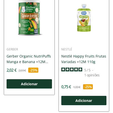
GERBER
NESTLÉ
Gerber Organic NutriPuffs
Nestlé Happy Fruits Frutas
Manga e Banana +12M
Variadas +12M 110g
35g
2,02 €
-25%
5
/
5
-
2,69 €
1
opiniões
Adicionar
0,75 €
-25%
1,00 €
Adicionar