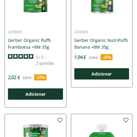
GERBER
GERBER
Gerber Organic Puffs
Gerber Organic NutriPuffs
Framboesa +8M 35g
Banana +8M 35g
1,94 €
5
/
5
-
-25%
2,59 €
2
opiniões
Adicionar
2,02 €
-25%
2,69 €
Adicionar