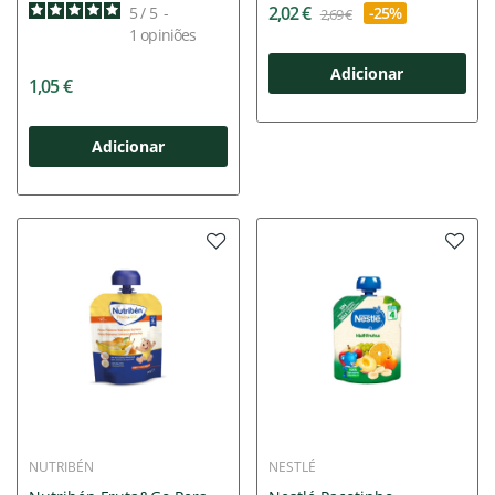
+12M |
2,02 €
5
/
5
-
-25%
2,69 €
1
opiniões
Adicionar
1,05 €
Adicionar
NUTRIBÉN
NESTLÉ