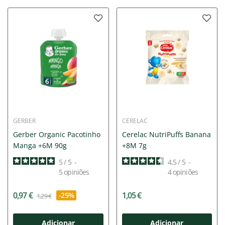
GERBER
CERELAC
Gerber Organic Pacotinho
Cerelac NutriPuffs Banana
Manga +6M 90g
+8M 7g
5
/
5
-
4.5
/
5
-
5
opiniões
4
opiniões
0,97 €
1,05 €
-25%
1,29 €
Adicionar
Adicionar