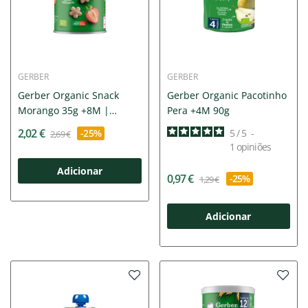
GERBER
GERBER
Gerber Organic Snack
Gerber Organic Pacotinho
Morango 35g +8M |
Pera +4M 90g
Prático...
2,02 €
-25%
5
/
5
-
2,69 €
1
opiniões
Adicionar
0,97 €
-25%
1,29 €
Adicionar