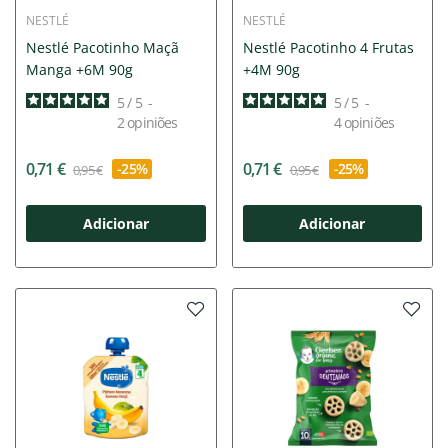
NESTLÉ
NESTLÉ
Nestlé Pacotinho Maçã
Nestlé Pacotinho 4 Frutas
Manga +6M 90g
+4M 90g
5
/
5
-
5
/
5
-
2
opiniões
4
opiniões
0,71 €
0,71 €
-25%
-25%
0,95 €
0,95 €
Adicionar
Adicionar