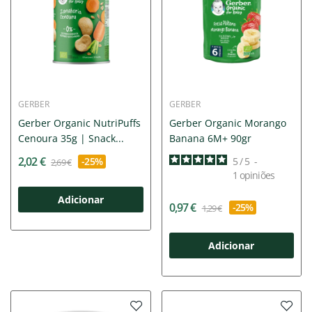
GERBER
GERBER
Gerber Organic NutriPuffs
Gerber Organic Morango
Cenoura 35g | Snack...
Banana 6M+ 90gr
2,02 €
-25%
5
/
5
-
2,69 €
1
opiniões
Adicionar
0,97 €
-25%
1,29 €
Adicionar