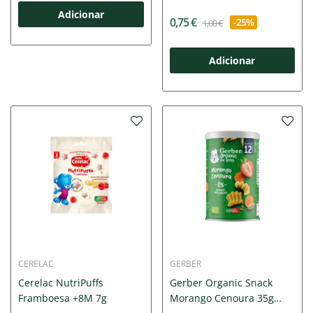
Adicionar
0,75 €
-25%
1,00 €
Adicionar
CERELAC
GERBER
Cerelac NutriPuffs
Gerber Organic Snack
Framboesa +8M 7g
Morango Cenoura 35g