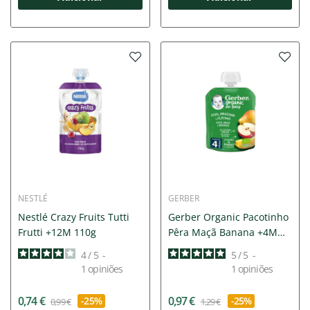
NESTLÉ
GERBER
Nestlé Crazy Fruits Tutti
Gerber Organic Pacotinho
Frutti +12M 110g
Pêra Maçã Banana +4M
90g
4
/
5
-
5
/
5
-
1
opiniões
1
opiniões
0,74 €
0,97 €
-25%
-25%
0,99 €
1,29 €