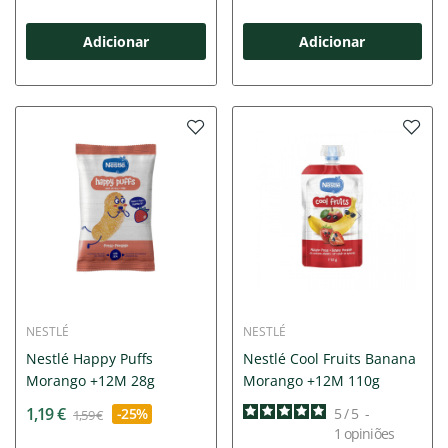
Adicionar
Adicionar
NESTLÉ
NESTLÉ
Nestlé Happy Puffs
Nestlé Cool Fruits Banana
Morango +12M 28g
Morango +12M 110g
1,19 €
-25%
5
/
5
-
1,59 €
1
opiniões