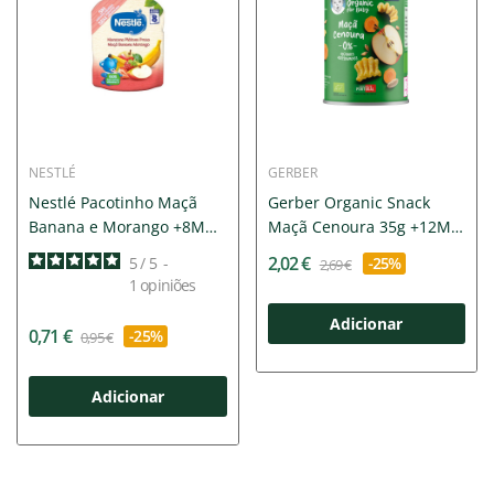
NESTLÉ
GERBER
Nestlé Pacotinho Maçã
Gerber Organic Snack
Banana e Morango +8M
Maçã Cenoura 35g +12M
90g
|...
2,02 €
5
/
5
-
-25%
2,69 €
1
opiniões
Adicionar
0,71 €
-25%
0,95 €
Adicionar