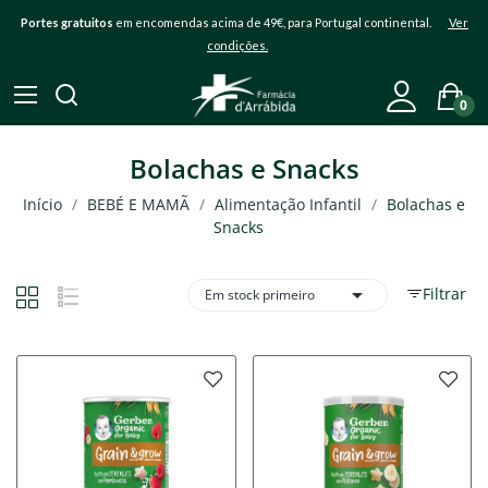
Portes gratuitos
em encomendas acima de 49€, para Portugal continental.
Ver
condições.
0
Bolachas e Snacks
Início
BEBÉ E MAMÃ
Alimentação Infantil
Bolachas e
Snacks

Filtrar
Em stock primeiro