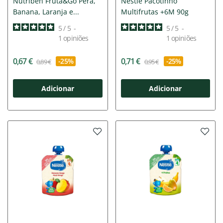
Nutribén Fruta&Go Pera,
Nestlé Pacotinho
Banana, Laranja e...
Multifrutas +6M 90g
5
/
5
-
5
/
5
-
1
opiniões
1
opiniões
0,67 €
0,71 €
-25%
-25%
0,89 €
0,95 €
Adicionar
Adicionar