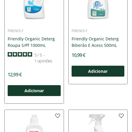
FRIENDLY
FRIENDLY
Friendly Organic Deterg
Friendly Organic Deterg
Roupa S/Pf 1000mL
Biberão E Acess 500mL
10,99 €
5
/
5
-
1
opiniões
Adicionar
12,99 €
Adicionar