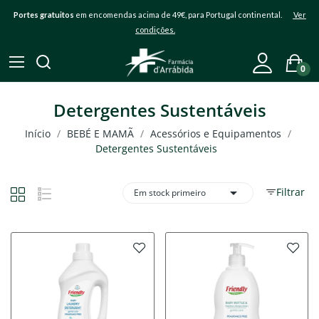
Portes gratuitos
em encomendas acima de 49€, para Portugal continental.
Ver
condições.
0
Detergentes Sustentáveis
Início
BEBÉ E MAMÃ
Acessórios e Equipamentos
Detergentes Sustentáveis

Filtrar
Em stock primeiro