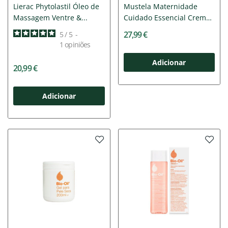
Lierac Phytolastil Óleo de
Mustela Maternidade
Massagem Ventre &...
Cuidado Essencial Creme
200ml
27,99 €
5
/
5
-
1
opiniões
Adicionar
20,99 €
Adicionar