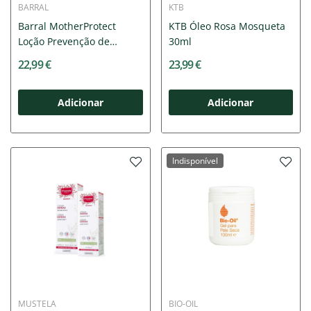
BARRAL
KTB
Barral MotherProtect
KTB Óleo Rosa Mosqueta
Loção Prevenção de
30ml
Estrias...
22,99 €
23,99 €
Adicionar
Adicionar
Indisponível
MUSTELA
BIO-OIL