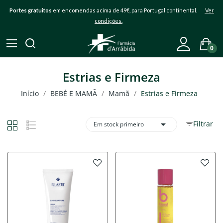
Portes gratuitos
em encomendas acima de 49€, para Portugal continental.
Ver
condições.
0
Estrias e Firmeza
Início
BEBÉ E MAMÃ
Mamã
Estrias e Firmeza

Filtrar
Em stock primeiro