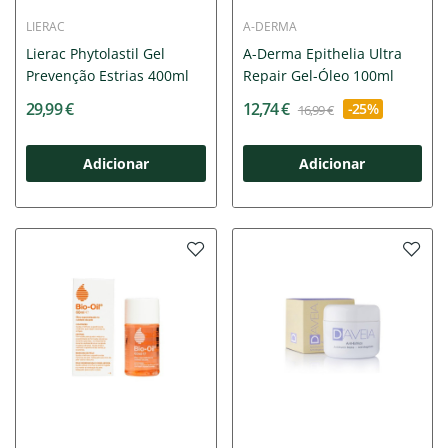
LIERAC
A-DERMA
Lierac Phytolastil Gel
A-Derma Epithelia Ultra
Prevenção Estrias 400ml
Repair Gel-Óleo 100ml
29,99 €
12,74 €
-25%
16,99 €
Adicionar
Adicionar