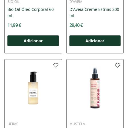
BIO-OIL
D'AVEIA
Bio-Oil Óleo Corporal 60
D'Aveia Creme Estrias 200
mL
mL
11,99 €
29,40 €
Adicionar
Adicionar
LIERAC
MUSTELA