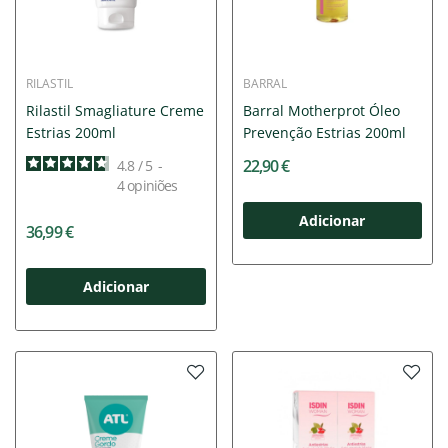
RILASTIL
BARRAL
Rilastil Smagliature Creme
Barral Motherprot Óleo
Estrias 200ml
Prevenção Estrias 200ml
22,90 €
4.8
/
5
-
4
opiniões
Adicionar
36,99 €
Adicionar