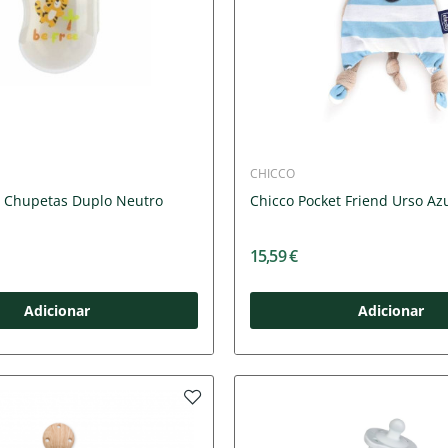
CHICCO
a Chupetas Duplo Neutro
Chicco Pocket Friend Urso Az
15,59 €
Adicionar
Adicionar