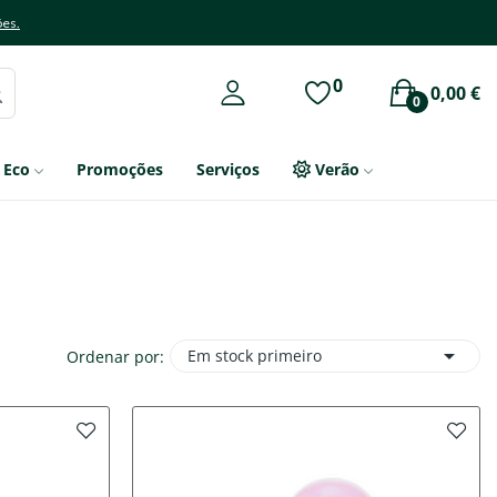
ões.
0
0,00 €
0
Eco
Promoções
Serviços
Verão

Em stock primeiro
Ordenar por: