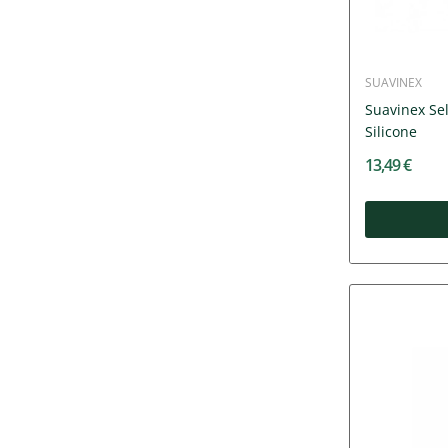
SUAVINEX
Suavinex Se
Silicone
13,49 €