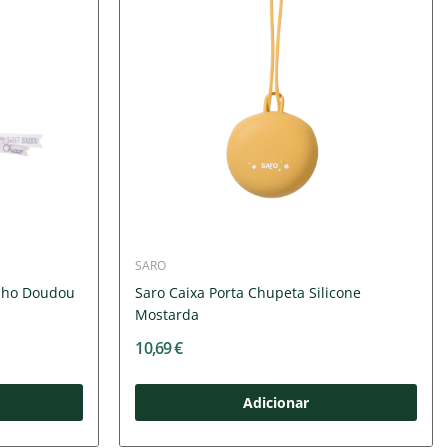
SARO
inho Doudou
Saro Caixa Porta Chupeta Silicone
Mostarda
10,69 €
Adicionar