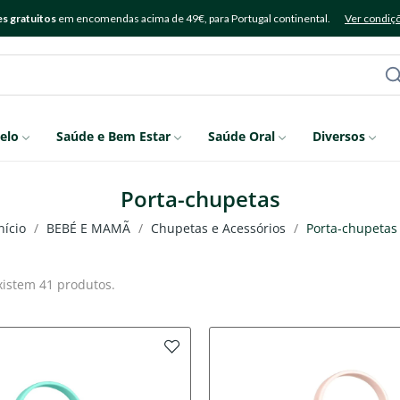
s gratuitos
em encomendas acima de 49€, para Portugal continental.
Ver condiç
elo
Saúde e Bem Estar
Saúde Oral
Diversos
Porta-chupetas
nício
BEBÉ E MAMÃ
Chupetas e Acessórios
Porta-chupetas
xistem 41 produtos.