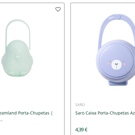
SARO
eamland Porta-Chupetas |
Saro Caixa Porta-Chupetas Az
..
4,39 €