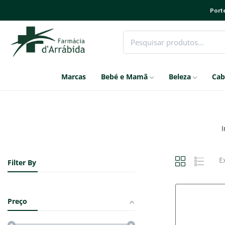
Porte
Marcas
Bebé e Mamã
Beleza
Cab
I
E
Filter By
Preço