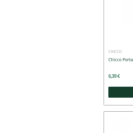
CHICCO
Chicco Port
6,39 €