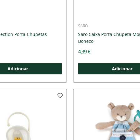
SARO
lection Porta-Chupetas
Saro Caixa Porta Chupeta Mo
Boneco
4,39 €
Adicionar
Adicionar