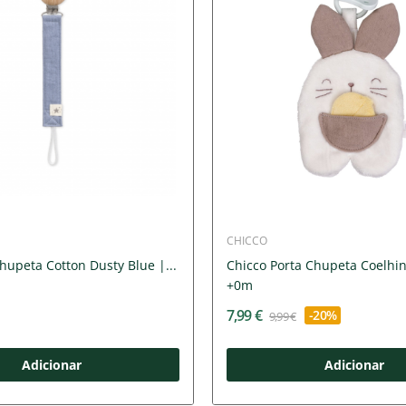
CHICCO
hupeta Cotton Dusty Blue |...
Chicco Porta Chupeta Coelh
+0m
7,99 €
-20%
9,99 €
Adicionar
Adicionar