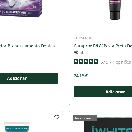
CURAPROX
rior Branqueamento Dentes |
Curaprox B&W Pasta Preta D
90mL
5
/
5
-
1
opiniões
24,15 €
Adicionar
Adicionar
Indisponível