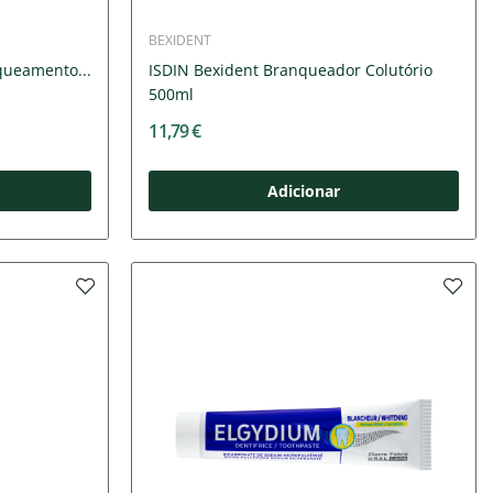
BEXIDENT
queamento...
ISDIN Bexident Branqueador Colutório
500ml
11,79 €
Adicionar