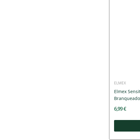
ELMEX
Elmex Sensit
Branqueador
6,99 €