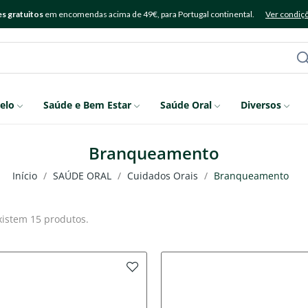
s gratuitos
em encomendas acima de 49€, para Portugal continental.
Ver condiç
elo
Saúde e Bem Estar
Saúde Oral
Diversos
Branqueamento
Início
SAÚDE ORAL
Cuidados Orais
Branqueamento
xistem 15 produtos.