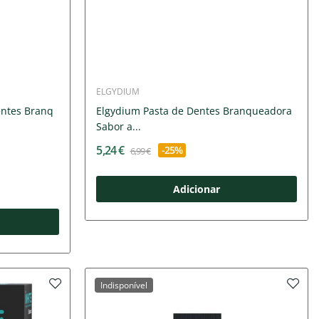
ELGYDIUM
entes Branq
Elgydium Pasta de Dentes Branqueadora
Sabor a...
5,24 €
-25%
6,99 €
Adicionar
Indisponível