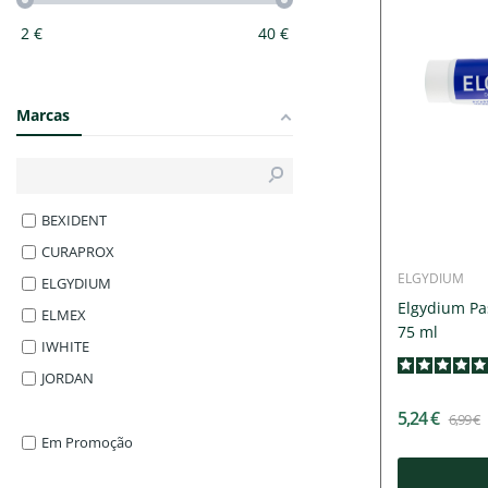
2
€
40
€
Marcas
BEXIDENT
CURAPROX
ELGYDIUM
ELGYDIUM
Elgydium Pa
ELMEX
75 ml
IWHITE
JORDAN
5,24 €
6,99 €
Em Promoção