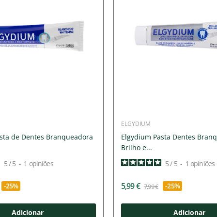
ELGYDIUM
sta de Dentes Branqueadora
Elgydium Pasta Dentes Bran
Brilho e...
5
/
5
-
1
opiniões
5
/
5
-
1
opiniões
5,99 €
-25%
-25%
7,99 €
Adicionar
Adicionar