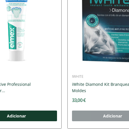
IWHITE
ive Professional
iWhite Diamond Kit Branque
...
Moldes
33,00 €
Adicionar
Adicionar