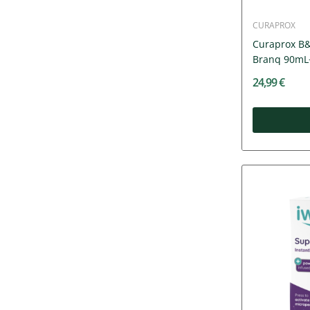
CURAPROX
Curaprox B&
Branq 90mL
24,99 €