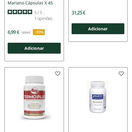
Mariano Cápsulas X 45
31,25 €
5
/
5
-
1
opiniões
Adicionar
6,99 €
-30%
9,99 €
Adicionar