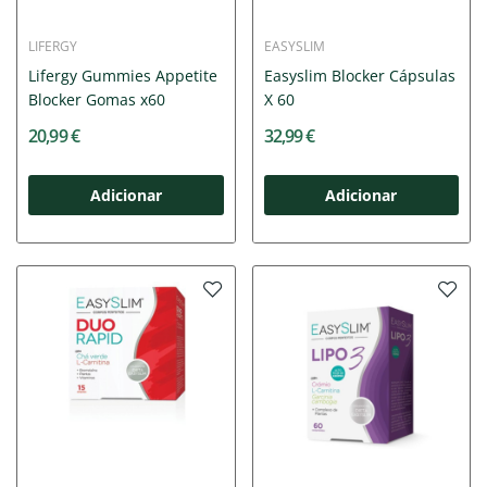
LIFERGY
EASYSLIM
Lifergy Gummies Appetite
Easyslim Blocker Cápsulas
Blocker Gomas x60
X 60
20,99 €
32,99 €
Adicionar
Adicionar