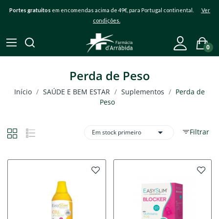
Portes gratuitos
em encomendas acima de 49€, para Portugal continental.
Ver
condições.
0
Perda de Peso
Início
SAÚDE E BEM ESTAR
Suplementos
Perda de
Peso

Filtrar
Em stock primeiro