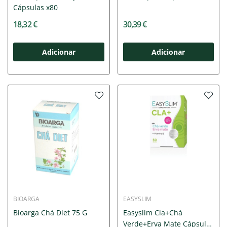
Cápsulas x80
18,32 €
30,39 €
Adicionar
Adicionar
BIOARGA
EASYSLIM
Bioarga Chá Diet 75 G
Easyslim Cla+Chá
Verde+Erva Mate Cápsulas