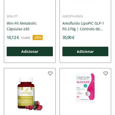
WIN-FIT
ARKOPHARMA
Win-Fit Metabolic
Arkofluido LipoPIC GLP-1
Cápsulas x30
Pó 270g | Controlo de...
10,12 €
35,90 €
-25%
13,49 €
Adicionar
Adicionar