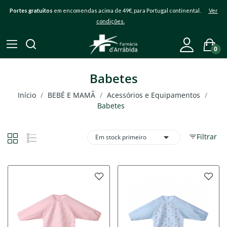
Portes gratuitos
em encomendas acima de 49€, para Portugal continental.
Ver
condições.
0
Babetes
Início
BEBÉ E MAMÃ
Acessórios e Equipamentos
Babetes

Filtrar
Em stock primeiro