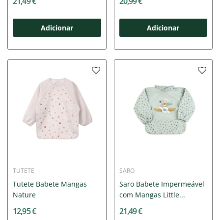
21,49 €
20,99 €
Adicionar
Adicionar
TUTETE
SARO
Tutete Babete Mangas
Saro Babete Impermeável
Nature
com Mangas Little...
12,95 €
21,49 €