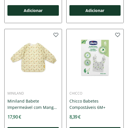
Adicionar
Adicionar
MINILAND
CHICCO
Miniland Babete
Chicco Babetes
Impermeável com Mangas
Compostáveis 6M+
Explorer...
17,90 €
8,39 €