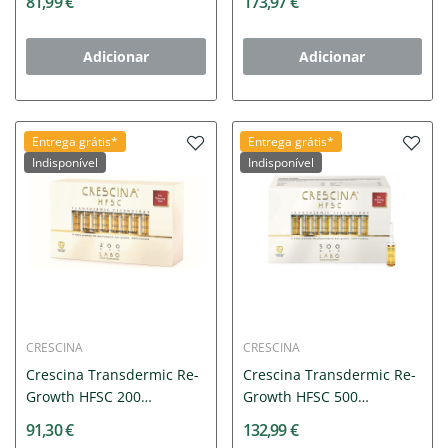
81,99 €
173,97 €
Adicionar
Adicionar
Entrega grátis*
Entrega grátis*
Indisponível
Indisponível
CRESCINA
CRESCINA
Crescina Transdermic Re-
Crescina Transdermic Re-
Growth HFSC 200
Growth HFSC 500
Homem...
Homem...
91,30 €
132,99 €