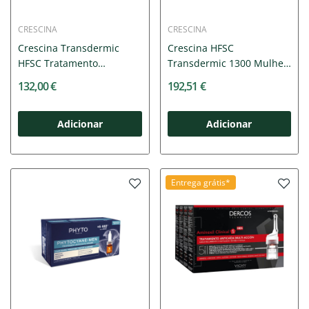
CRESCINA
CRESCINA
Crescina Transdermic
Crescina HFSC
HFSC Tratamento
Transdermic 1300 Mulher
Completo...
20x3,5ml...
132,00 €
192,51 €
Adicionar
Adicionar
Entrega grátis*