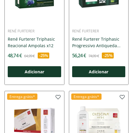
RENÉ FURTERER
RENÉ FURTERER
René Furterer Triphasic
René Furterer Triphasic
Reacional Ampolas x12
Progressivo Antiqueda...
48,74 €
56,24 €
-25%
-25%
64,99 €
74,99 €
Adicionar
Adicionar
Entrega grátis*
Entrega grátis*