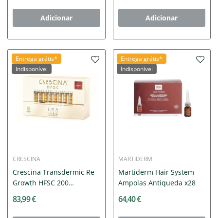
Adicionar
Adicionar
Entrega grátis*
Entrega grátis*
Indisponível
Indisponível
CRESCINA
MARTIDERM
Crescina Transdermic Re-
Martiderm Hair System
Growth HFSC 200
Ampolas Antiqueda x28
Mulher...
83,99 €
64,40 €