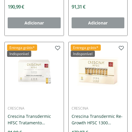
Completo...
Completo...
190,99 €
91,31 €
Adicionar
Adicionar
Entrega grátis*
Entrega grátis*
Indisponível
Indisponível
CRESCINA
CRESCINA
Crescina Transdermic
Crescina Transdermic Re-
HFSC Tratamento
Growth HFSC 1300
Completo...
Homem...