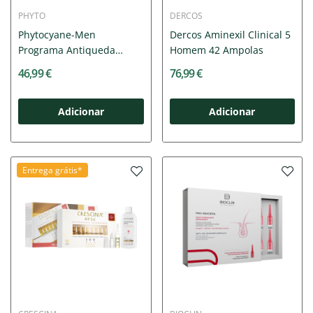
PHYTO
DERCOS
Phytocyane-Men
Dercos Aminexil Clinical 5
Programa Antiqueda
Homem 42 Ampolas
Homeme 3,5mlx12
46,99 €
76,99 €
Adicionar
Adicionar
Entrega grátis*