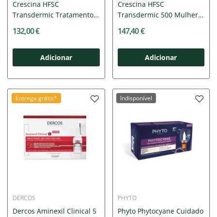
Crescina HFSC
Crescina HFSC
Transdermic Tratamento
Transdermic 500 Mulher
Completo...
20x3,5ml
132,00 €
147,40 €
Adicionar
Adicionar
Entrega grátis*
Indisponível
DERCOS
PHYTO
Dercos Aminexil Clinical 5
Phyto Phytocyane Cuidado