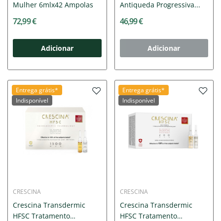
Mulher 6mlx42 Ampolas
Antiqueda Progressiva...
72,99 €
46,99 €
Adicionar
Adicionar
Entrega grátis*
Entrega grátis*
Indisponível
Indisponível
CRESCINA
CRESCINA
Crescina Transdermic
Crescina Transdermic
HFSC Tratamento
HFSC Tratamento