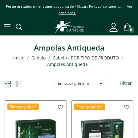
Portes gratuitos
em encomendas acima de 49€, para Portugal continental.
Ver
condições.
0
Ampolas Antiqueda
Início
Cabelo
Cabelo - POR TIPO DE PRODUTO
Ampolas Antiqueda

Filtrar
Em stock primeiro
Entrega grátis*
Entrega grátis*