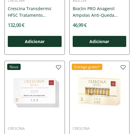
CRESCINA
BIOCLIN
Crescina Transdermic
Bioclin PRO Anagenil
HFSC Tratamento
Ampolas Anti-Queda
Completo...
10x4ml...
132,00 €
46,99 €
Adicionar
Adicionar
Novo
Entrega grátis*
CRESCINA
CRESCINA