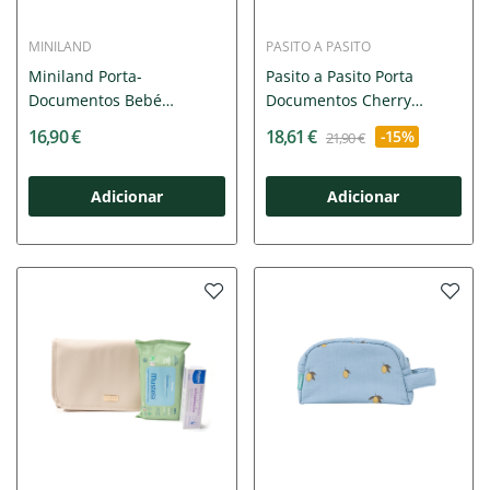
MINILAND
PASITO A PASITO
Miniland Porta-
Pasito a Pasito Porta
Documentos Bebé
Documentos Cherry
Valencia |...
Strips...
16,90 €
18,61 €
-15%
21,90 €
Adicionar
Adicionar