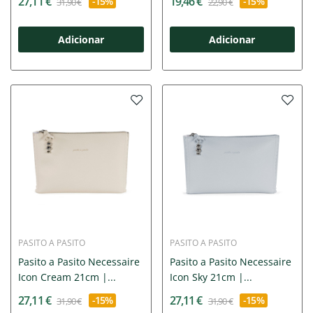
27,11 €
19,46 €
-15%
-15%
31,90 €
22,90 €
Adicionar
Adicionar
PASITO A PASITO
PASITO A PASITO
Pasito a Pasito Necessaire
Pasito a Pasito Necessaire
Icon Cream 21cm |...
Icon Sky 21cm |...
27,11 €
27,11 €
-15%
-15%
31,90 €
31,90 €