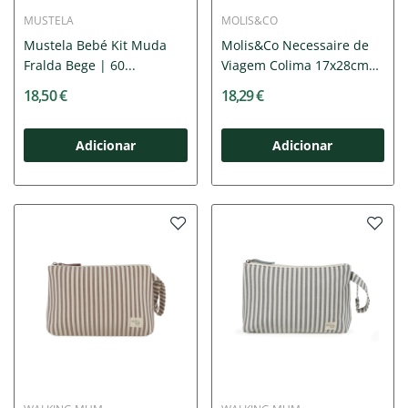
MUSTELA
MOLIS&CO
Mustela Bebé Kit Muda
Molis&Co Necessaire de
Fralda Bege | 60...
Viagem Colima 17x28cm
|...
18,50 €
18,29 €
Adicionar
Adicionar