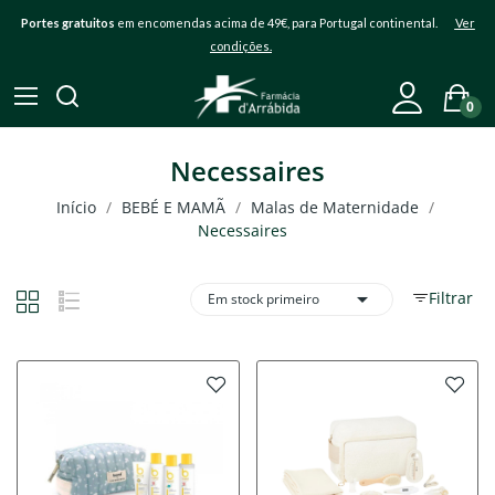
Portes gratuitos
em encomendas acima de 49€, para Portugal continental.
Ver
condições.
0
Necessaires
Início
BEBÉ E MAMÃ
Malas de Maternidade
Necessaires

Filtrar
Em stock primeiro