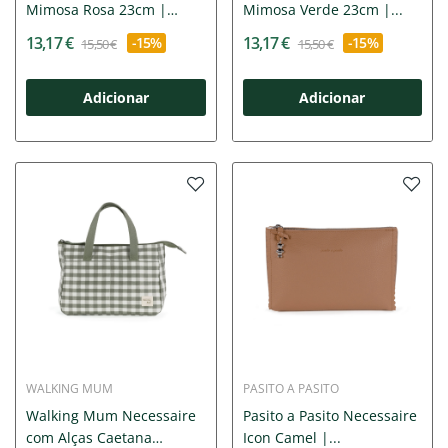
Mimosa Rosa 23cm |
Mimosa Verde 23cm |...
Ideal...
13,17 €
13,17 €
-15%
-15%
15,50 €
15,50 €
Adicionar
Adicionar
WALKING MUM
PASITO A PASITO
Walking Mum Necessaire
Pasito a Pasito Necessaire
com Alças Caetana
Icon Camel |...