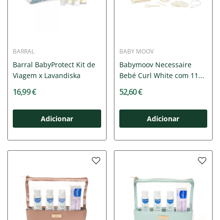
BARRAL
BABY MOOV
Barral BabyProtect Kit de
Babymoov Necessaire
Viagem x Lavandiska
Bebé Curl White com 11...
16,99 €
52,60 €
Adicionar
Adicionar