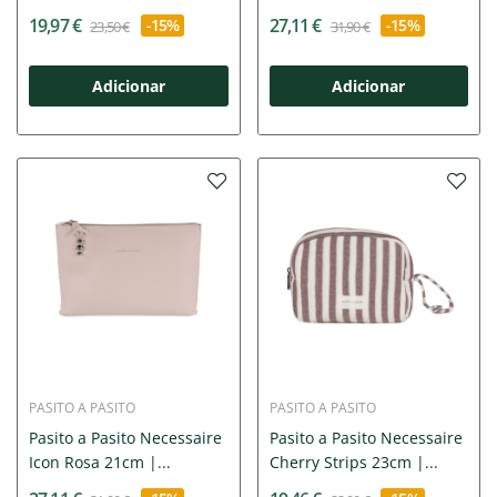
Stone...
19,97 €
27,11 €
-15%
-15%
23,50 €
31,90 €
Adicionar
Adicionar
PASITO A PASITO
PASITO A PASITO
Pasito a Pasito Necessaire
Pasito a Pasito Necessaire
Icon Rosa 21cm |...
Cherry Strips 23cm |...