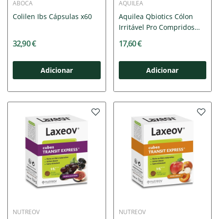
ABOCA
AQUILEA
Colilen Ibs Cápsulas x60
Aquilea Qbiotics Cólon
Irritável Pro Compridos
x30
32,90 €
17,60 €
Adicionar
Adicionar
NUTREOV
NUTREOV