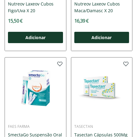
Nutreov Laxeov Cubos
Nutreov Laxeov Cubos
Figo/Uva X 20
Maca/Damasc X 20
15,50 €
16,39 €
Adicionar
Adicionar
FAES FARMA
TASECTAN
SmectaGo Suspensão Oral
Tasectan Cápsulas 500Mg