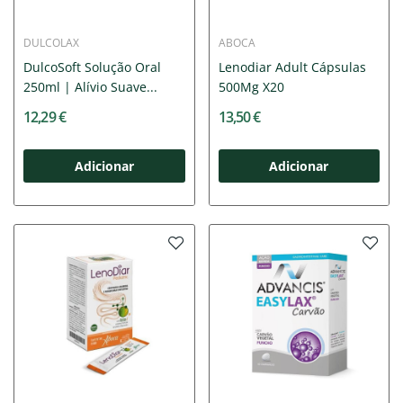
DULCOLAX
ABOCA
DulcoSoft Solução Oral
Lenodiar Adult Cápsulas
250ml | Alívio Suave...
500Mg X20
12,29 €
13,50 €
Adicionar
Adicionar