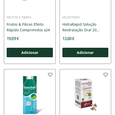
FRUTOS E FIBRAS
VELVETMED
Frutos & Fibras Efeito
HidraRapid Solução
Rápido Comprimidos x24
Reidratação Oral 20
Saquetas...
19,09 €
13,60 €
Adicionar
Adicionar