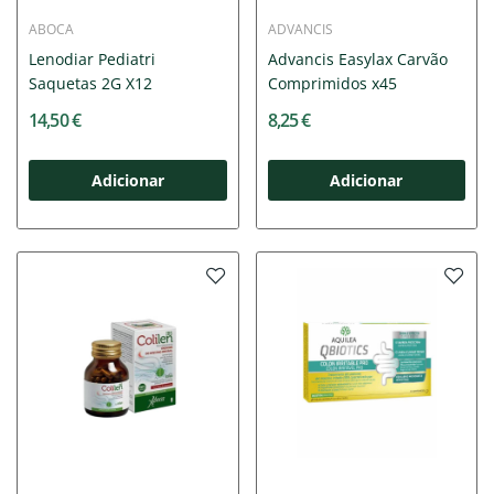
ABOCA
ADVANCIS
Lenodiar Pediatri
Advancis Easylax Carvão
Saquetas 2G X12
Comprimidos x45
14,50 €
8,25 €
Adicionar
Adicionar