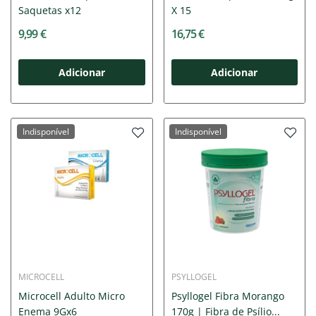
Saquetas x12
X 15
9,99 €
16,75 €
Adicionar
Adicionar
Indisponível
Indisponível
MICROCELL
PSYLLOGEL
Microcell Adulto Micro
Psyllogel Fibra Morango
Enema 9Gx6
170g | Fibra de Psílio...