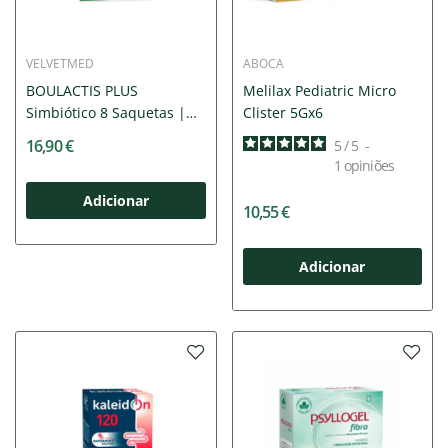
VELVETMED
ABOCA
BOULACTIS PLUS
Melilax Pediatric Micro
Simbiótico 8 Saquetas |
Clister 5Gx6
Diarreia...
16,90 €
5
/
5
-
1
opiniões
Adicionar
10,55 €
Adicionar