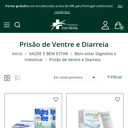
Portes gratuitos
em encomendas acima de 49€, para Portugal continental.
Ver
condições.
0
Prisão de Ventre e Diarreia
Início
SAÚDE E BEM ESTAR
Bem-estar Digestivo e
Intestinal
Prisão de Ventre e Diarreia

Filtrar
Em stock primeiro