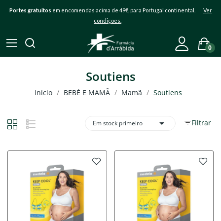
Portes gratuitos
em encomendas acima de 49€, para Portugal continental.
Ver
condições.
0
Soutiens
Início
BEBÉ E MAMÃ
Mamã
Soutiens

Filtrar
Em stock primeiro