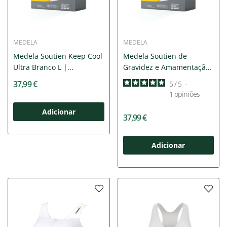
MEDELA
MEDELA
Medela Soutien Keep Cool
Medela Soutien de
Ultra Branco L |...
Gravidez e Amamentação
Keep...
37,99 €
5
/
5
-
1
opiniões
Adicionar
37,99 €
Adicionar