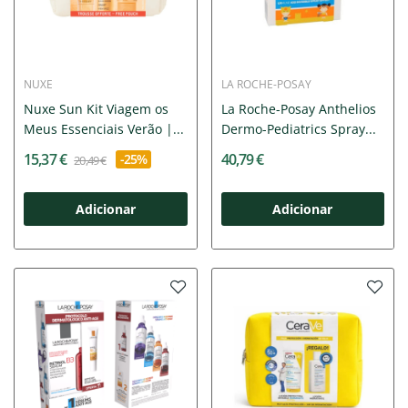
NUXE
LA ROCHE-POSAY
Nuxe Sun Kit Viagem os
La Roche-Posay Anthelios
Meus Essenciais Verão |...
Dermo-Pediatrics Spray...
15,37 €
40,79 €
-25%
20,49 €
Adicionar
Adicionar