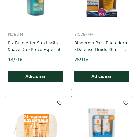
PIZ BUIN
BIODERMA
Piz Buin After Sun Loção
Bioderma Pack Photoderm
Suave Duo Preço Especial
XDefense Fluido 40ml +...
18,99 €
28,99 €
Adicionar
Adicionar