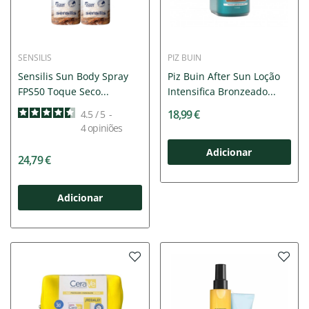
SENSILIS
PIZ BUIN
Sensilis Sun Body Spray
Piz Buin After Sun Loção
FPS50 Toque Seco...
Intensifica Bronzeado...
18,99 €
4.5
/
5
-
4
opiniões
Adicionar
24,79 €
Adicionar