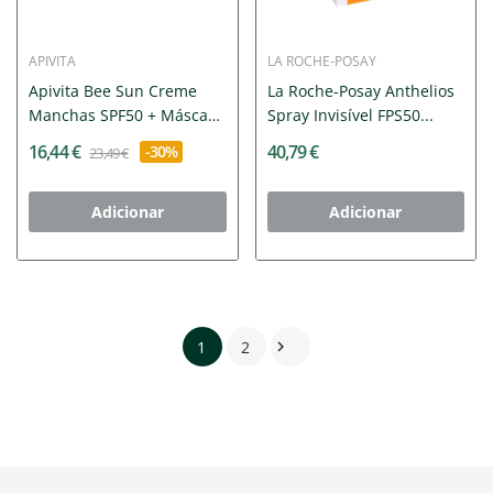
APIVITA
LA ROCHE-POSAY
Apivita Bee Sun Creme
La Roche-Posay Anthelios
Manchas SPF50 + Máscara
Spray Invisível FPS50...
+...
16,44 €
40,79 €
-30%
23,49 €
Adicionar
Adicionar
1
2
