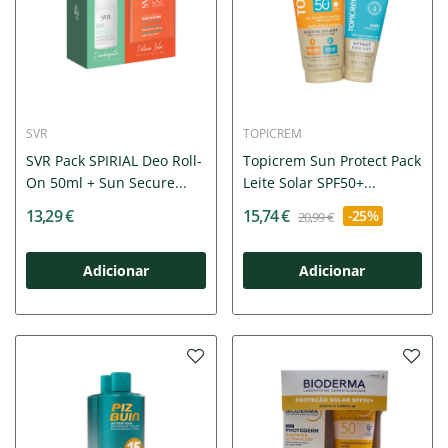
SVR
TOPICREM
SVR Pack SPIRIAL Deo Roll-
Topicrem Sun Protect Pack
On 50ml + Sun Secure...
Leite Solar SPF50+...
13,29 €
15,74 €
-25%
20,99 €
Adicionar
Adicionar