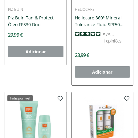
PIZ BUIN
HELIOCARE
Piz Buin Tan & Protect
Heliocare 360º Mineral
Óleo FPS30 Duo
Tolerance Fluid SPF50...
29,99 €
5
/
5
-
1
opiniões
Adicionar
23,99 €
Adicionar
Indisponível