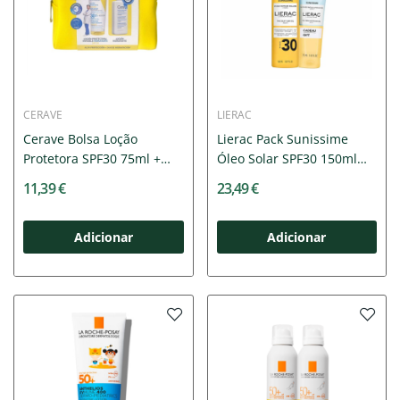
CERAVE
LIERAC
Cerave Bolsa Loção
Lierac Pack Sunissime
Protetora SPF30 75ml +
Óleo Solar SPF30 150ml
Loção...
+...
11,39 €
23,49 €
Adicionar
Adicionar