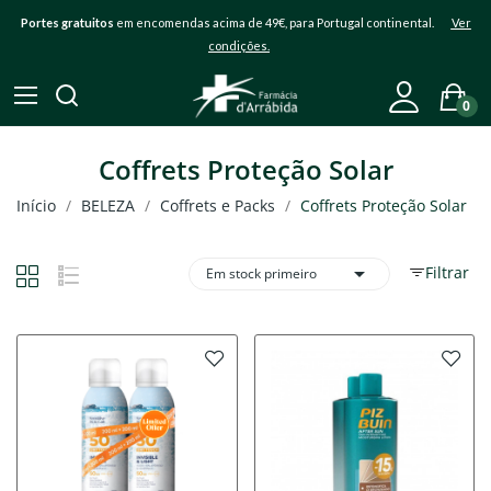
Portes gratuitos
em encomendas acima de 49€, para Portugal continental.
Ver
condições.
0
Coffrets Proteção Solar
Início
BELEZA
Coffrets e Packs
Coffrets Proteção Solar

Filtrar
Em stock primeiro