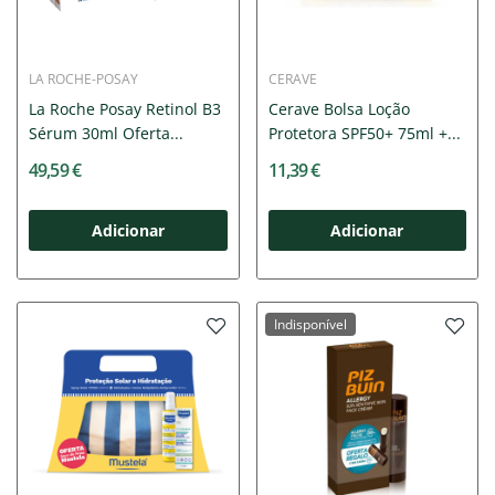
LA ROCHE-POSAY
CERAVE
La Roche Posay Retinol B3
Cerave Bolsa Loção
Sérum 30ml Oferta...
Protetora SPF50+ 75ml +...
49,59 €
11,39 €
Adicionar
Adicionar
Indisponível