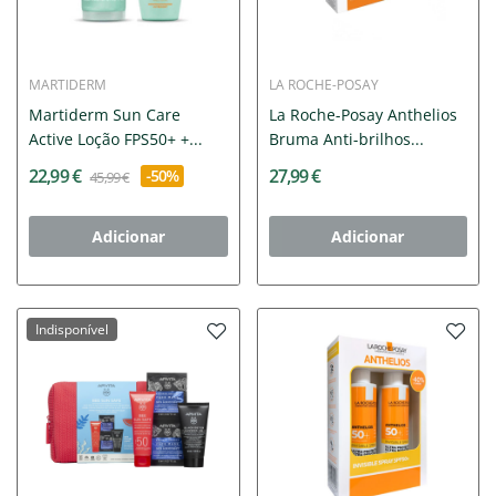
MARTIDERM
LA ROCHE-POSAY
Martiderm Sun Care
La Roche-Posay Anthelios
Active Loção FPS50+ +...
Bruma Anti-brilhos...
22,99 €
27,99 €
-50%
45,99 €
Adicionar
Adicionar
Indisponível