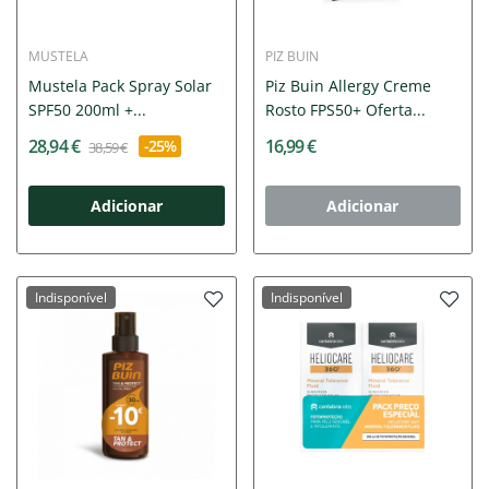
MUSTELA
PIZ BUIN
Mustela Pack Spray Solar
Piz Buin Allergy Creme
SPF50 200ml +...
Rosto FPS50+ Oferta...
28,94 €
16,99 €
-25%
38,59 €
Adicionar
Adicionar
Indisponível
Indisponível