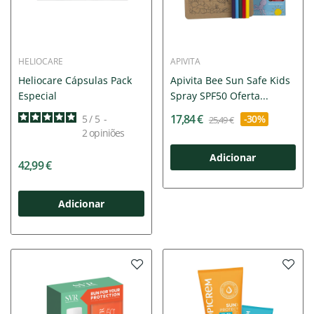
HELIOCARE
APIVITA
Heliocare Cápsulas Pack
Apivita Bee Sun Safe Kids
Especial
Spray SPF50 Oferta...
17,84 €
5
/
5
-
-30%
25,49 €
2
opiniões
Adicionar
42,99 €
Adicionar