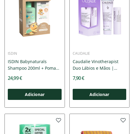
ISDIN
CAUDALIE
ISDIN Babynaturals
Caudalie Vinotherapist
Shampoo 200ml + Pomada
Duo Lábios e Mãos |
ZN40...
Pack...
24,99 €
7,90 €
Adicionar
Adicionar