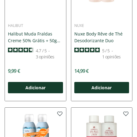
HALIBUT
NUXE
Halibut Muda Fraldas
Nuxe Body Rêve de Thé
Creme 50% Grátis + 50g
Desodorizante Duo
|...
4.7
/
5
-
5
/
5
-
3
opiniões
1
opiniões
9,99 €
14,99 €
Adicionar
Adicionar