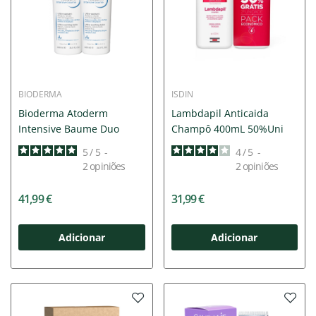
BIODERMA
ISDIN
Bioderma Atoderm
Lambdapil Anticaida
Intensive Baume Duo
Champô 400mL 50%Uni
5
/
5
-
4
/
5
-
2
opiniões
2
opiniões
41,99 €
31,99 €
Adicionar
Adicionar