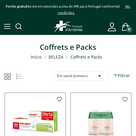
Portes gratuitos
em encomendas acima de 49€, para Portugal continental.
Ver
condições.
0
Coffrets e Packs
Início
BELEZA
Coffrets e Packs

Filtrar
Em stock primeiro