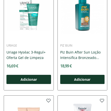
URIAGE
PIZ BUIN
Uriage Hyséac 3-Regul+
Piz Buin After Sun Loção
Oferta Gel de Limpeza
Intensifica Bronzeado...
16,69 €
18,99 €
Adicionar
Adicionar