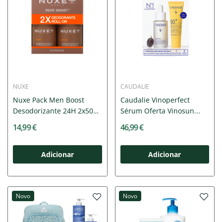
NUXE
CAUDALIE
Nuxe Pack Men Boost
Caudalie Vinoperfect
Desodorizante 24H 2x50ml
Sérum Oferta Vinosun...
|...
14,99 €
46,99 €
Adicionar
Adicionar
Novo
Novo