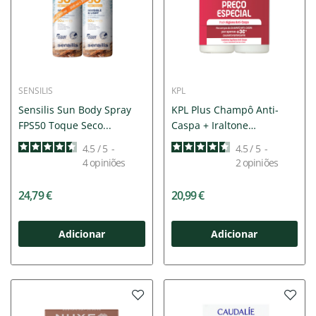
SENSILIS
KPL
Sensilis Sun Body Spray
KPL Plus Champô Anti-
FPS50 Toque Seco...
Caspa + Iraltone
Champô...
4.5
/
5
-
4.5
/
5
-
4
opiniões
2
opiniões
24,79 €
20,99 €
Adicionar
Adicionar