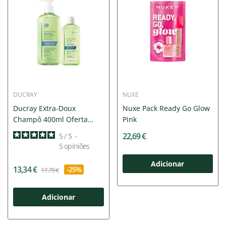
DUCRAY
NUXE
Ducray Extra-Doux
Nuxe Pack Ready Go Glow
Champô 400ml Oferta
Pink
200ml
22,69 €
5
/
5
-
5
opiniões
Adicionar
13,34 €
-25%
17,79 €
Adicionar