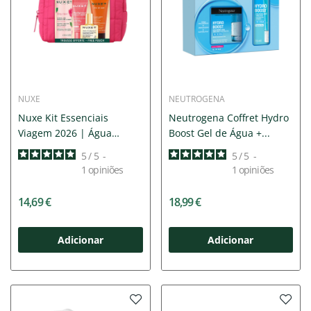
NUXE
NEUTROGENA
Nuxe Kit Essenciais
Neutrogena Coffret Hydro
Viagem 2026 | Água
Boost Gel de Água +...
micelar,...
5
/
5
-
5
/
5
-
1
opiniões
1
opiniões
14,69 €
18,99 €
Adicionar
Adicionar