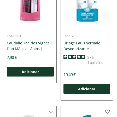
CAUDALIE
URIAGE
Caudalie Thé des Vignes
Uriage Eau Thermale
Duo Mãos e Lábios |...
Desodorizante
Refrescante Duo
7,90 €
5
/
5
-
1
opiniões
Adicionar
19,49 €
Adicionar