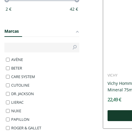
2
€
42
€
Marcas
AVÈNE
BETER
VICHY
CARE SYSTEM
Vichy Homme
CUTOLINE
Mineral 75m
DR. JACKSON
22,49 €
LIERAC
NUXE
PAPILLON
ROGER & GALLET