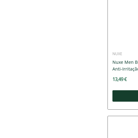
NUXE
Nuxe Men B
Anti-Irritação
13,49 €