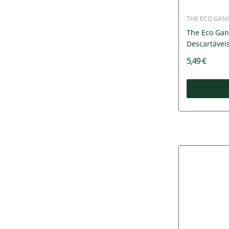
THE ECO GAN
The Eco Gan
Descartáveis 
5,49 €