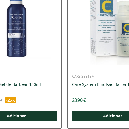
CARE SYSTEM
el de Barbear 150ml
Care System Emulsão Barba 
28,90 €
-25%
 €
Adicionar
Adicionar