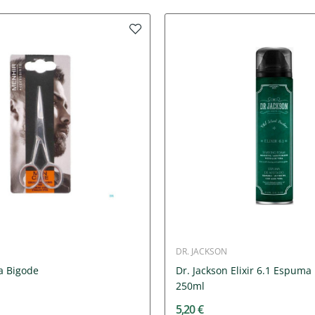
DR. JACKSON
a Bigode
Dr. Jackson Elixir 6.1 Espuma
250ml
5,20 €