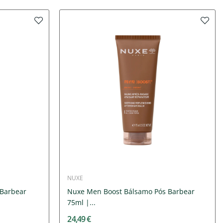
NUXE
 Barbear
Nuxe Men Boost Bálsamo Pós Barbear
75ml |...
24,49 €