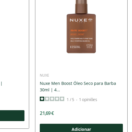
NUXE
 |
Nuxe Men Boost Óleo Seco para Barba
30ml | 4...
1
/
5
-
1
opiniões
21,69 €
Adicionar