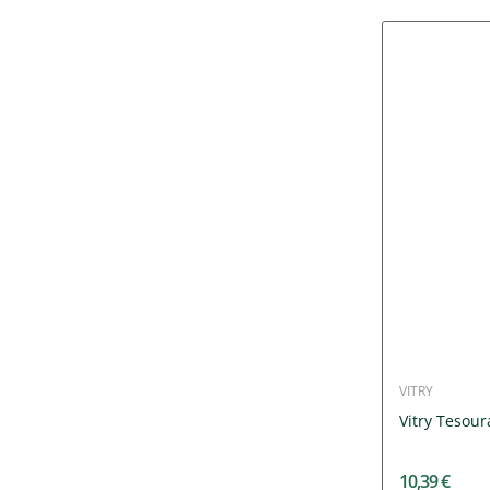
VITRY
Vitry Tesour
10,39 €