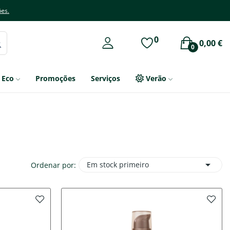
ões.
0
0,00 €
0
Eco
Promoções
Serviços
Verão

Em stock primeiro
Ordenar por: