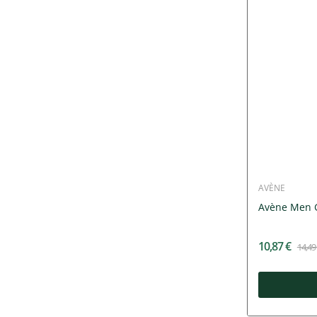
AVÈNE
Avène Men G
10,87 €
14,49