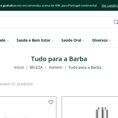
s gratuitos
em encomendas acima de 49€, para Portugal continental.
Ver condiç
elo
Saúde e Bem Estar
Saúde Oral
Diversos
Tudo para a Barba
Início
BELEZA
Homem
Tudo para a Barba
xistem 31 produtos.