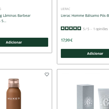
G
LIERAC
g Lâminas Barbear
Lierac Homme Bálsamo Pós-B
5...
5
/
5
-
1
opiniões
17,99 €
Adicionar
Adicionar