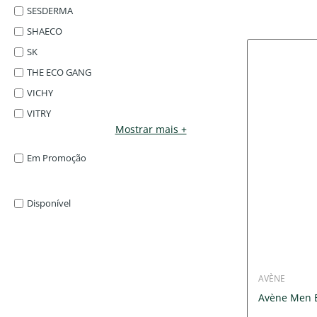
SESDERMA
SHAECO
SK
THE ECO GANG
VICHY
VITRY
Mostrar mais +
Em Promoção
Disponível
AVÈNE
Avène Men 