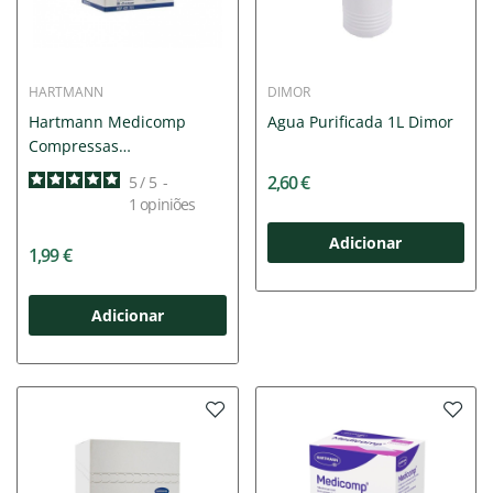
HARTMANN
DIMOR
Hartmann Medicomp
Agua Purificada 1L Dimor
Compressas
Esterilizadas...
2,60 €
5
/
5
-
1
opiniões
Adicionar
1,99 €
Adicionar