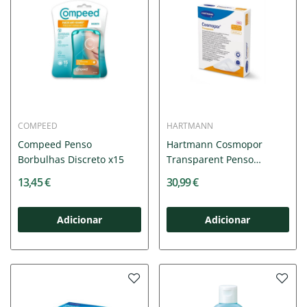
COMPEED
HARTMANN
Compeed Penso
Hartmann Cosmopor
Borbulhas Discreto x15
Transparent Penso
10x12cm x25
13,45 €
30,99 €
Adicionar
Adicionar