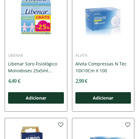
LIBENAR
ALVITA
Libenar Soro Fisiológico
Alvita Compressas N Tec
Monodoses 25x5ml
10X10Cm X 100
Preço...
4,49 €
2,99 €
Adicionar
Adicionar