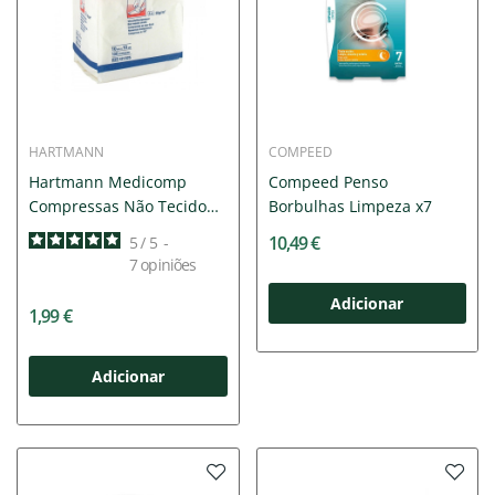
HARTMANN
COMPEED
Hartmann Medicomp
Compeed Penso
Compressas Não Tecido
Borbulhas Limpeza x7
10cmx10cm
10,49 €
5
/
5
-
7
opiniões
Adicionar
1,99 €
Adicionar