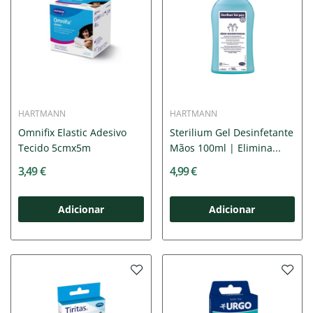
HARTMANN
HARTMANN
Omnifix Elastic Adesivo
Sterilium Gel Desinfetante
Tecido 5cmx5m
Mãos 100ml | Elimina...
3,49 €
4,99 €
Adicionar
Adicionar