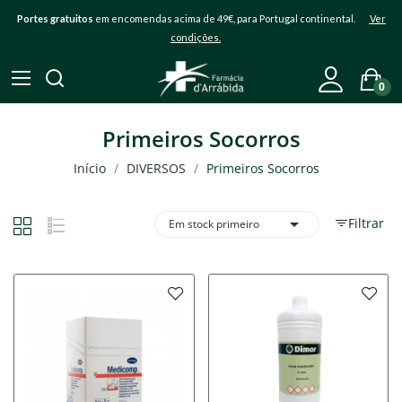
Portes gratuitos
em encomendas acima de 49€, para Portugal continental.
Ver
condições.
0
Primeiros Socorros
Início
DIVERSOS
Primeiros Socorros

Filtrar
Em stock primeiro