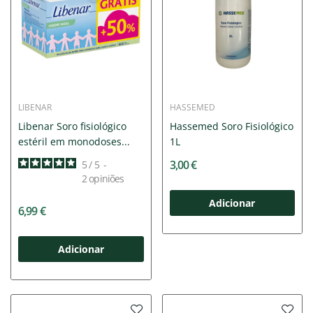
LIBENAR
HASSEMED
Libenar Soro fisiológico
Hassemed Soro Fisiológico
estéril em monodoses...
1L
3,00 €
5
/
5
-
2
opiniões
Adicionar
6,99 €
Adicionar