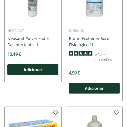
NEOSANIT
B. BRAUN
Neosanit Pulverizador
Braun Ecotainer Soro
Desinfectante 1L
Fisiológico 1L |
Multiusos...
10,49 €
5
/
5
-
1
opiniões
Adicionar
4,99 €
Adicionar