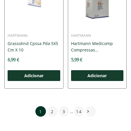
HARTMANN
HARTMANN
Grassolind Cpssa Pda 5X5
Hartmann Medicomp
Cm X 10
Compressas
Esterilizadas...
6,99 €
5,99 €
Adicionar
Adicionar
1
2
3
…
14
