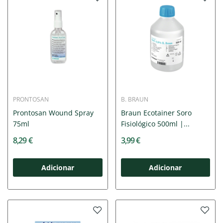
PRONTOSAN
B. BRAUN
Prontosan Wound Spray
Braun Ecotainer Soro
75ml
Fisiológico 500ml |...
8,29 €
3,99 €
Adicionar
Adicionar