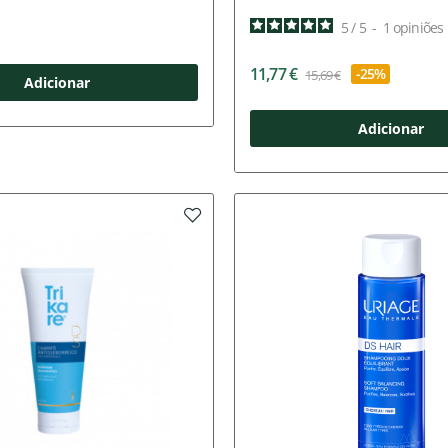
5
/
5
-
1
opiniões
11,77 €
-25%
15,69 €
Adicionar
Adicionar