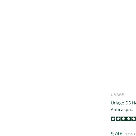
URIAGE
Uriage DS H
Anticaspa...
9,74 €
12,99 €