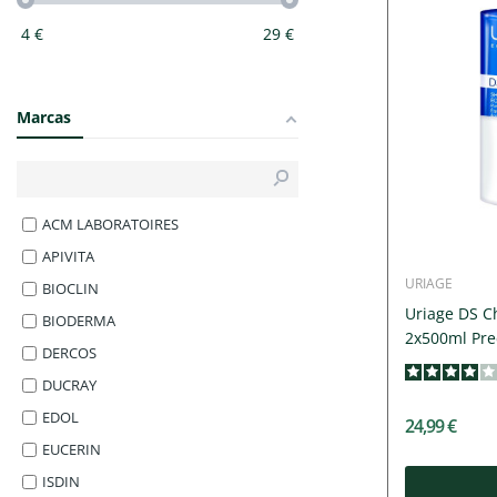
4
€
29
€
Marcas
ACM LABORATOIRES
APIVITA
URIAGE
BIOCLIN
Uriage DS C
BIODERMA
2x500ml Preç
DERCOS
DUCRAY
EDOL
24,99 €
EUCERIN
ISDIN