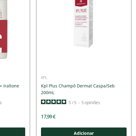
KPL
 Iraltone
Kpl Plus Champô Dermat Caspa/Seb
200mL
s
5
/
5
-
5
opiniões
17,99 €
Adicionar