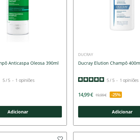
DUCRAY
pô Anticaspa Oleosa 390ml
Ducray Elution Champô 400m
5
/
5
-
1
opiniões
5
/
5
-
1
opiniões
14,99 €
-25%
19,99 €
Adicionar
Adicionar