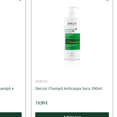
DERCOS
hampô e
Dercos Champô Anticaspa Seca 390ml
19,99 €