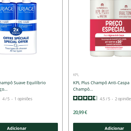
KPL
hampô Suave Equilíbrio
KPL Plus Champô Anti-Caspa +
o...
Champô...
4
/
5
-
1
opiniões
4.5
/
5
-
2
opiniõe
20,99 €
Adicionar
Adicionar