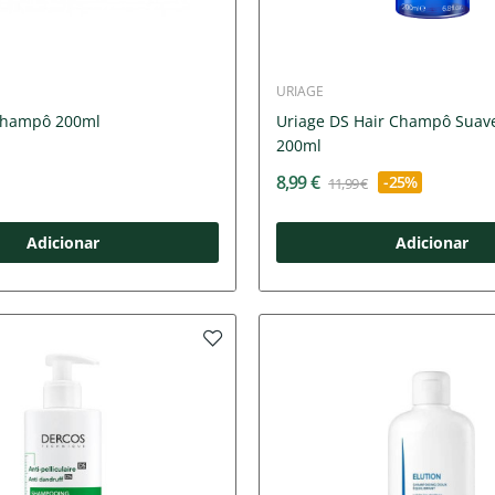
URIAGE
Champô 200ml
Uriage DS Hair Champô Suave
200ml
8,99 €
-25%
11,99 €
Adicionar
Adicionar