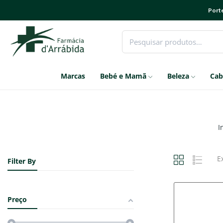
Porte
Marcas
Bebé e Mamã
Beleza
Cab
I
E
Filter By
Preço