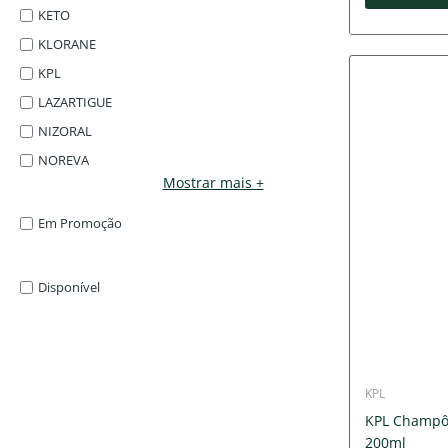
KETO
KLORANE
KPL
LAZARTIGUE
NIZORAL
NOREVA
Mostrar mais +
Em Promoção
Disponível
KPL
KPL Champô E
200ml