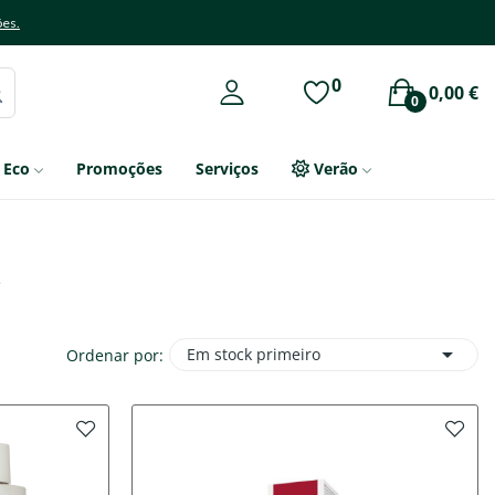
ões.
0
0,00 €
0
Eco
Promoções
Serviços
Verão
e

Em stock primeiro
Ordenar por: