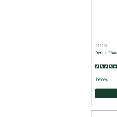
DERCOS
Dercos Cham
19,99 €