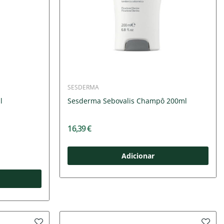
SESDERMA
l
Sesderma Sebovalis Champô 200ml
16,39 €
Adicionar