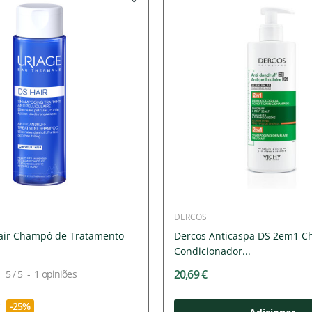
DERCOS
air Champô de Tratamento
Dercos Anticaspa DS 2em1 C
Condicionador...
20,69 €
5
/
5
-
1
opiniões
-25%