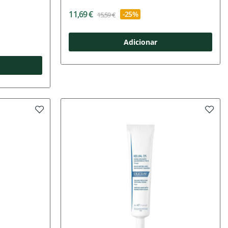
11,69 €
-25%
15,59 €
Adicionar