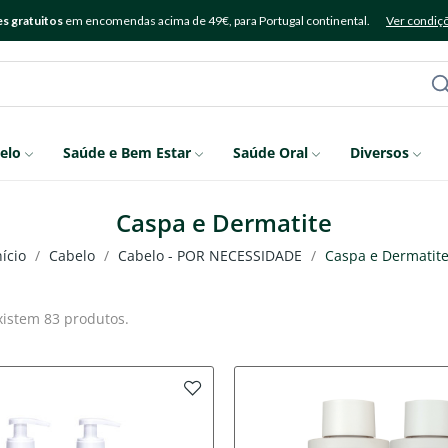
s gratuitos
em encomendas acima de 49€, para Portugal continental.
Ver condiç
elo
Saúde e Bem Estar
Saúde Oral
Diversos
Caspa e Dermatite
nício
Cabelo
Cabelo - POR NECESSIDADE
Caspa e Dermatit
xistem 83 produtos.