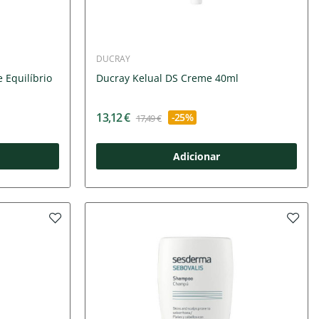
DUCRAY
 Equilíbrio
Ducray Kelual DS Creme 40ml
13,12 €
-25%
17,49 €
Adicionar