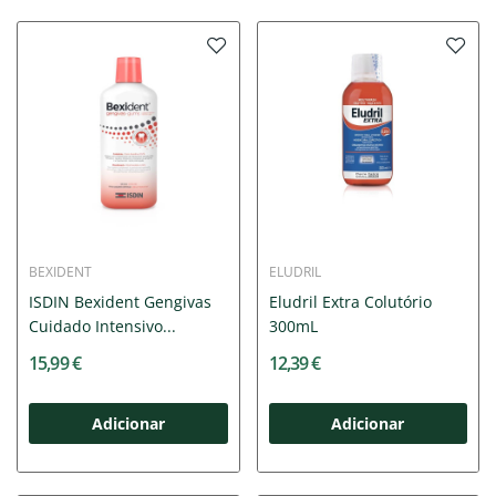
BEXIDENT
ELUDRIL
ISDIN Bexident Gengivas
Eludril Extra Colutório
Cuidado Intensivo...
300mL
15,99 €
12,39 €
Adicionar
Adicionar