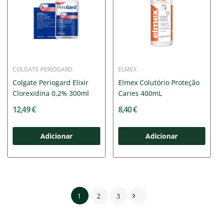
COLGATE PERIOGARD
ELMEX
Colgate Periogard Elixir
Elmex Colutório Proteção
Clorexidina 0,2% 300ml
Caries 400mL
12,49 €
8,40 €
Adicionar
Adicionar
1
2
3
