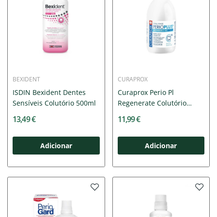
BEXIDENT
CURAPROX
ISDIN Bexident Dentes
Curaprox Perio Pl
Sensíveis Colutório 500ml
Regenerate Colutório
200mL
13,49 €
11,99 €
Adicionar
Adicionar