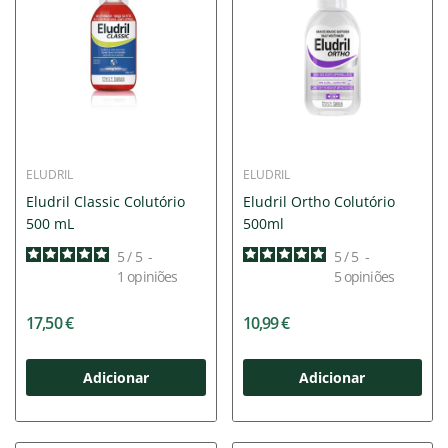
ELUDRIL
ELUDRIL
Eludril Classic Colutório
Eludril Ortho Colutório
500 mL
500ml
5
/
5
-
5
/
5
-
1
opiniões
5
opiniões
17,50 €
10,99 €
Adicionar
Adicionar