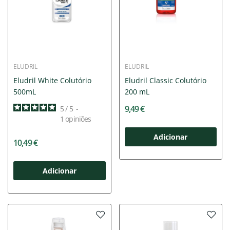
ELUDRIL
ELUDRIL
Eludril White Colutório
Eludril Classic Colutório
500mL
200 mL
9,49 €
5
/
5
-
1
opiniões
Adicionar
10,49 €
Adicionar