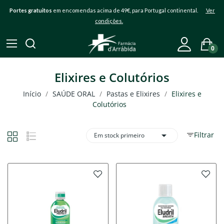
Portes gratuitos
em encomendas acima de 49€, para Portugal continental.
Ver
condições.
0
Elixires e Colutórios
Início
SAÚDE ORAL
Pastas e Elixires
Elixires e
Colutórios

Filtrar
Em stock primeiro