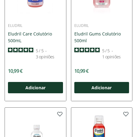
ELUDRIL
ELUDRIL
Eludril Care Colutório
Eludril Gums Colutório
500mL
500ml
5
/
5
-
5
/
5
-
3
opiniões
1
opiniões
10,99 €
10,99 €
Adicionar
Adicionar