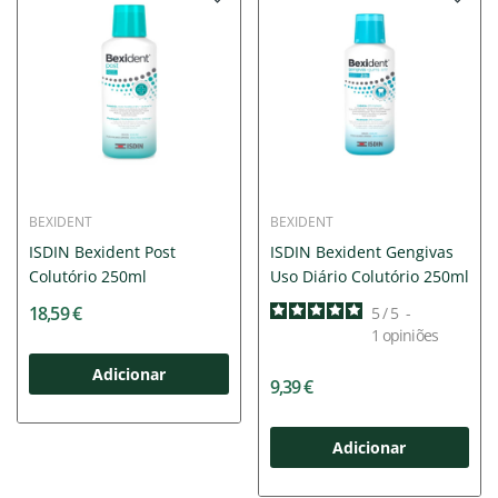
BEXIDENT
BEXIDENT
ISDIN Bexident Post
ISDIN Bexident Gengivas
Colutório 250ml
Uso Diário Colutório 250ml
18,59 €
5
/
5
-
1
opiniões
Adicionar
9,39 €
Adicionar