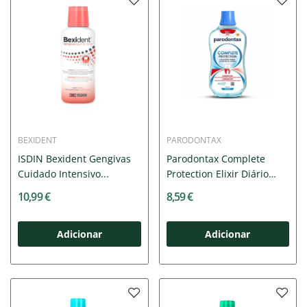
BEXIDENT
PARODONTAX
ISDIN Bexident Gengivas
Parodontax Complete
Cuidado Intensivo...
Protection Elixir Diário
500ml
10,99 €
8,59 €
Adicionar
Adicionar