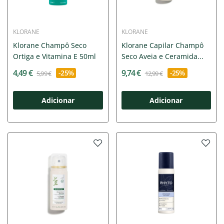
KLORANE
KLORANE
Klorane Champô Seco
Klorane Capilar Champô
Ortiga e Vitamina E 50ml
Seco Aveia e Ceramida...
4,49 €
9,74 €
-25%
-25%
5,99 €
12,99 €
Adicionar
Adicionar