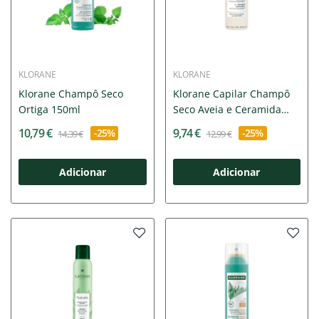
KLORANE
KLORANE
Klorane Champô Seco
Klorane Capilar Champô
Ortiga 150ml
Seco Aveia e Ceramida
150ml
10,79 €
9,74 €
-25%
-25%
14,39 €
12,99 €
Adicionar
Adicionar