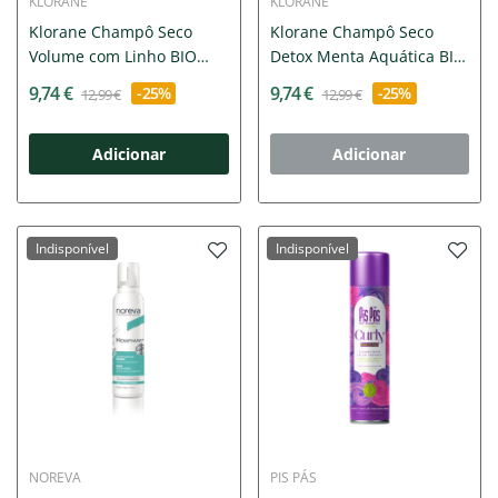
KLORANE
KLORANE
Klorane Champô Seco
Klorane Champô Seco
Volume com Linho BIO
Detox Menta Aquática BIO
150ml
150ml
9,74 €
9,74 €
-25%
-25%
12,99 €
12,99 €
Adicionar
Adicionar
Indisponível
Indisponível
NOREVA
PIS PÁS