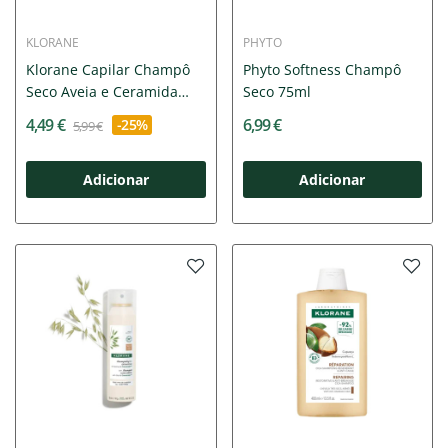
KLORANE
PHYTO
Klorane Capilar Champô
Phyto Softness Champô
Seco Aveia e Ceramida
Seco 75ml
50ml
4,49 €
6,99 €
-25%
5,99 €
Adicionar
Adicionar