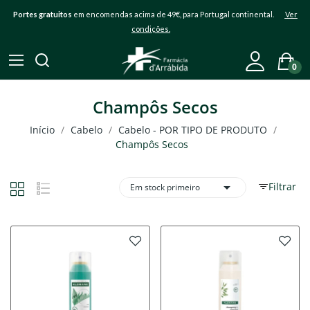
Portes gratuitos
em encomendas acima de 49€, para Portugal continental.
Ver
condições.
0
Champôs Secos
Início
Cabelo
Cabelo - POR TIPO DE PRODUTO
Champôs Secos

Filtrar
Em stock primeiro