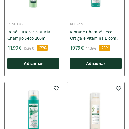
RENÉ FURTERER
KLORANE
René Furterer Naturia
Klorane Champô Seco
Champô Seco 200ml
Ortiga e Vitamina E com
Cor...
11,99 €
10,79 €
-25%
-25%
15,99 €
14,39 €
Adicionar
Adicionar