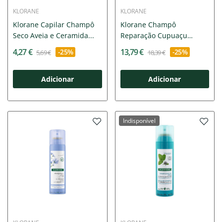
KLORANE
KLORANE
Klorane Capilar Champô
Klorane Champô
Seco Aveia e Ceramida...
Reparação Cupuaçu
400ml
4,27 €
13,79 €
-25%
-25%
5,69 €
18,39 €
Adicionar
Adicionar
Indisponível