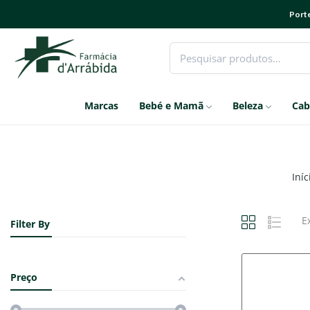
Porte
Marcas
Bebé e Mamã
Beleza
Cab
Iníc
E
Filter By
Preço