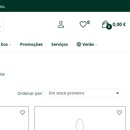
ões.
0
0,00 €
0
Eco
Promoções
Serviços
Verão
ite

Em stock primeiro
Ordenar por: