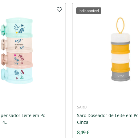
Indisponível
SARO
spensador Leite em Pó
Saro Doseador de Leite em P
4...
Cinza
8,49 €