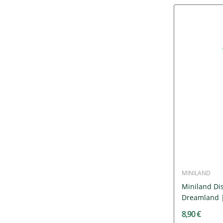
MINILAND
Miniland Di
Dreamland | 
8,90 €