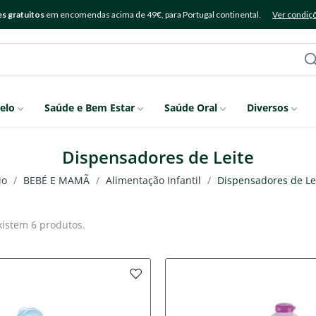
s gratuitos
em encomendas acima de 49€, para Portugal continental.
Ver condiç
elo
Saúde e Bem Estar
Saúde Oral
Diversos
Dispensadores de Leite
io
BEBÉ E MAMÃ
Alimentação Infantil
Dispensadores de Le
xistem 6 produtos.