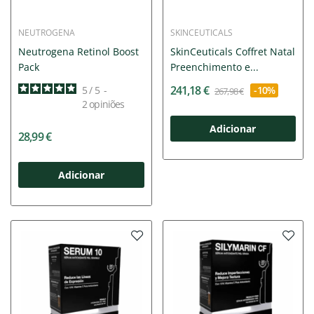
NEUTROGENA
SKINCEUTICALS
Neutrogena Retinol Boost
SkinCeuticals Coffret Natal
Pack
Preenchimento e...
241,18 €
5
/
5
-
-10%
267,98 €
2
opiniões
Adicionar
28,99 €
Adicionar