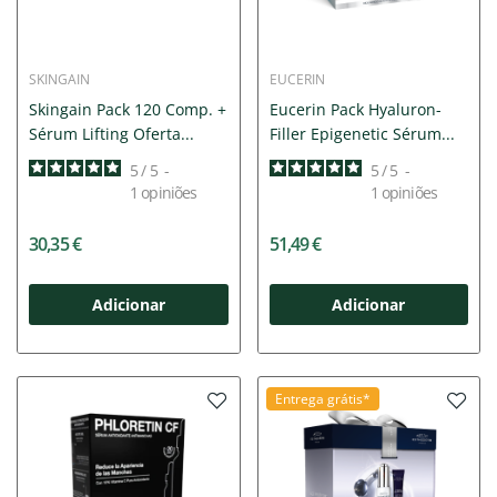
SKINGAIN
EUCERIN
Skingain Pack 120 Comp. +
Eucerin Pack Hyaluron-
Sérum Lifting Oferta...
Filler Epigenetic Sérum...
5
/
5
-
5
/
5
-
1
opiniões
1
opiniões
30,35 €
51,49 €
Adicionar
Adicionar
Entrega grátis*