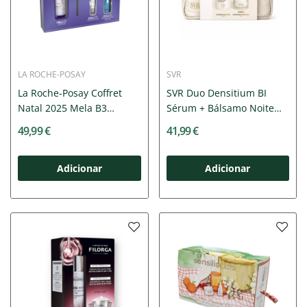
LA ROCHE-POSAY
SVR
La Roche-Posay Coffret
SVR Duo Densitium BI
Natal 2025 Mela B3
Sérum + Bálsamo Noite
Sérum...
|...
49,99 €
41,99 €
Adicionar
Adicionar