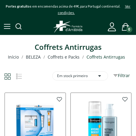
Portes gratuitos
em encomendas acima de 49€, para Portugal continental.
Ver
condições.
0
Coffrets Antirrugas
Início
BELEZA
Coffrets e Packs
Coffrets Antirrugas

Filtrar
Em stock primeiro