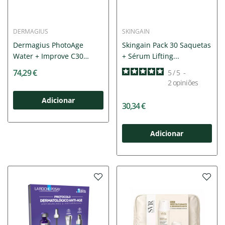
DERMAGIUS
SKINGAIN
Dermagius PhotoAge
Skingain Pack 30 Saquetas
Water + Improve C30
+ Sérum Lifting...
15ml...
74,29 €
5
/
5
-
2
opiniões
Adicionar
30,34 €
Adicionar