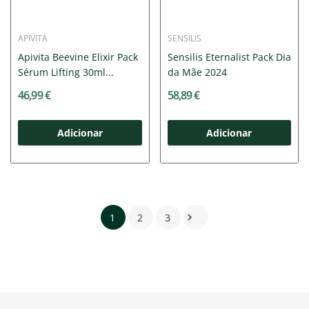
APIVITA
SENSILIS
Apivita Beevine Elixir Pack
Sensilis Eternalist Pack Dia
Sérum Lifting 30ml...
da Mãe 2024
46,99 €
58,89 €
Adicionar
Adicionar
1
2
3
