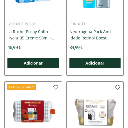
LA ROCHE-POSAY
RUNBOTT
La Roche-Posay Coffret
Neutrogena Pack Anti-
Hyalu B5 Creme 50ml +...
Idade Retinol Boost
Creme...
46,99 €
34,99 €
Adicionar
Adicionar
Entrega grátis*