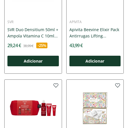
SVR
APIVITA
SVR Duo Densitium 50ml +
Apivita Beevine Elixir Pack
Ampola Vitamina C 10ml...
Antirrugas Lifting...
29,24 €
43,99 €
-25%
38,99 €
Adicionar
Adicionar