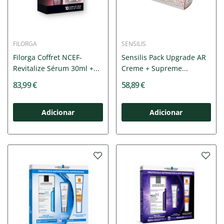
FILORGA
SENSILIS
Filorga Coffret NCEF-
Sensilis Pack Upgrade AR
Revitalize Sérum 30ml +...
Creme + Supreme...
83,99 €
58,89 €
Adicionar
Adicionar