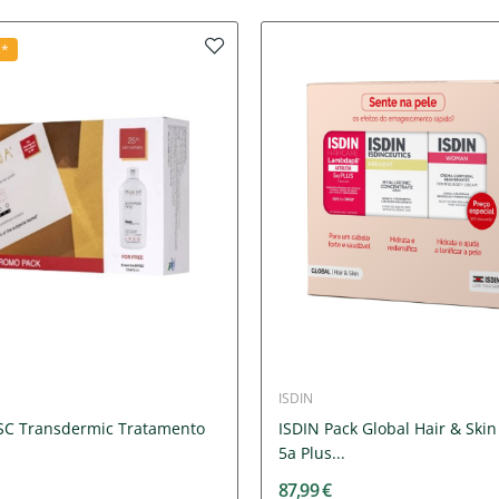
s*
ISDIN
SC Transdermic Tratamento
ISDIN Pack Global Hair & Ski
5a Plus...
87,99 €