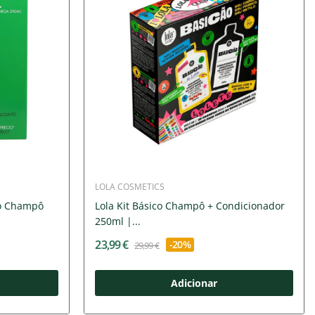
LOLA COSMETICS
so Champô
Lola Kit Básico Champô + Condicionador
250ml |...
23,99 €
-20%
29,99 €
Adicionar