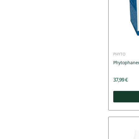
PHYTO
Phytophaner
37,99 €