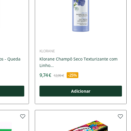
KLORANE
os - Queda
Klorane Champô Seco Texturizante com
Linho...
9,74 €
-25%
12,99 €
Adicionar