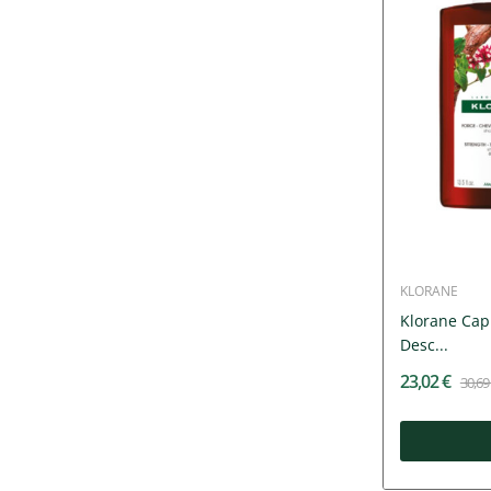
KLORANE
Klorane Cap
Desc...
23,02 €
30,69