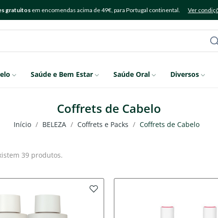
s gratuitos
em encomendas acima de 49€, para Portugal continental.
Ver condiç
elo
Saúde e Bem Estar
Saúde Oral
Diversos
Coffrets de Cabelo
Início
BELEZA
Coffrets e Packs
Coffrets de Cabelo
xistem 39 produtos.