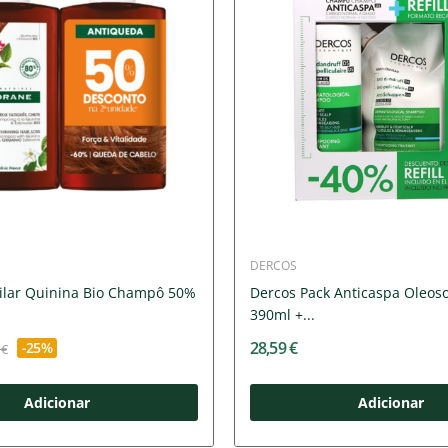
DERCOS
ilar Quinina Bio Champô 50%
Dercos Pack Anticaspa Oleo
390ml +...
28,59 €
-25%
 €
Adicionar
Adicionar