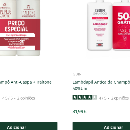
ISDIN
ampô Anti-Caspa + Iraltone
Lambdapil Anticaida Champ
50%Uni
4.5
/
5
-
2
opiniões
4
/
5
-
2
opiniões
31,99 €
Adicionar
Adicionar