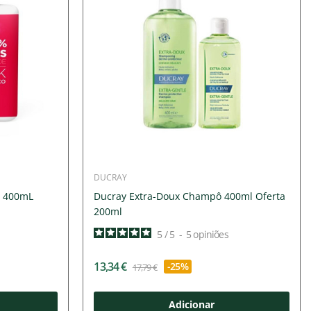
DUCRAY
ô 400mL
Ducray Extra-Doux Champô 400ml Oferta
200ml
5
/
5
-
5
opiniões
13,34 €
-25%
17,79 €
Adicionar