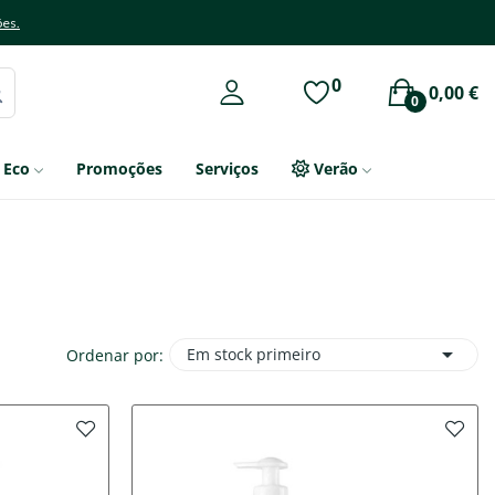
ões.
0
0,00 €
0
Eco
Promoções
Serviços
Verão

Em stock primeiro
Ordenar por: