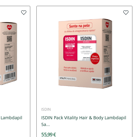
ISDIN
n Lambdapil
ISDIN Pack Vitality Hair & Body Lambdapil
5a...
55,99 €