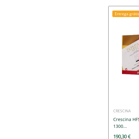
Entrega gráti
CRESCINA
Crescina HF
1300...
190,30 €