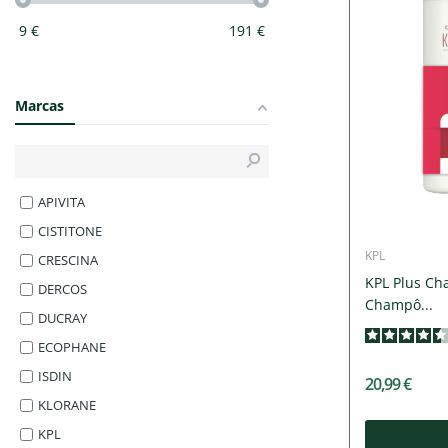
9
€
191
€
Marcas
APIVITA
CISTITONE
KPL
CRESCINA
KPL Plus Ch
DERCOS
Champô...
DUCRAY
ECOPHANE
ISDIN
20,99 €
KLORANE
KPL