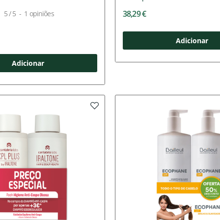
38,29 €
5
/
5
-
1
opiniões
Adicionar
Adicionar