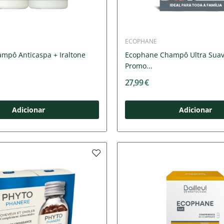
ECOPHANE
ampô Anticaspa + Iraltone
Ecophane Champô Ultra Suav
Promo...
27,99 €
Adicionar
Adicionar