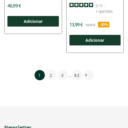
46,99 €
5
/
5
-
1
opiniões
Adicionar
13,99 €
-30%
19,99 €
Adicionar
1
2
3
…
82

Newsletter