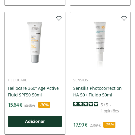
HELIOCARE
SENSILIS
Heliocare 360º Age Active
Sensilis Photocorrection
Fluid SPF50 50ml
HA 50+ Fluido 50ml
15,64 €
-30%
5
/
5
-
22,35 €
1
opiniões
Adicionar
17,99 €
-25%
23,99 €