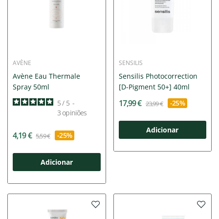
AVÈNE
SENSILIS
Avène Eau Thermale
Sensilis Photocorrection
Spray 50ml
[D-Pigment 50+] 40ml
17,99 €
5
/
5
-
-25%
23,99 €
3
opiniões
Adicionar
4,19 €
-25%
5,59 €
Adicionar