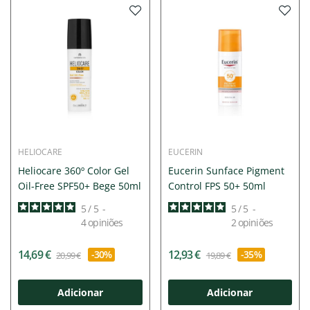
HELIOCARE
EUCERIN
Heliocare 360º Color Gel
Eucerin Sunface Pigment
Oil-Free SPF50+ Bege 50ml
Control FPS 50+ 50ml
5
/
5
-
5
/
5
-
4
opiniões
2
opiniões
14,69 €
12,93 €
-30%
-35%
20,99 €
19,89 €
Adicionar
Adicionar