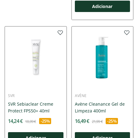
Adicionar
SVR
AVÈNE
SVR Sebiaclear Creme
Avène Cleanance Gel de
Protect FPS50+ 40ml
Limpeza 400ml
14,24 €
16,49 €
-25%
-25%
18,99 €
21,99 €
Adicionar
Adicionar