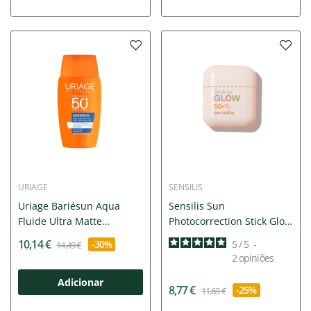
URIAGE
SENSILIS
Uriage Bariésun Aqua
Sensilis Sun
Fluide Ultra Matte
Photocorrection Stick Glow
SPF50+...
SPF50+ 10g
10,14 €
-30%
5
/
5
-
14,49 €
2
opiniões
Adicionar
8,77 €
-25%
11,69 €