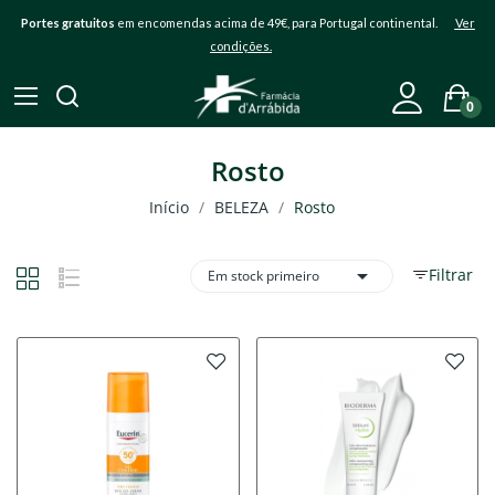
Portes gratuitos
em encomendas acima de 49€, para Portugal continental.
Ver
condições.
0
Rosto
Início
BELEZA
Rosto

Filtrar
Em stock primeiro