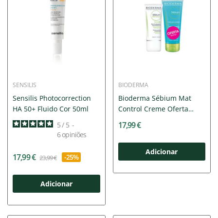
SENSILIS
BIODERMA
Sensilis Photocorrection
Bioderma Sébium Mat
HA 50+ Fluido Cor 50ml
Control Creme Oferta
Sébium...
17,99 €
5
/
5
-
6
opiniões
Adicionar
17,99 €
-25%
23,99 €
Adicionar