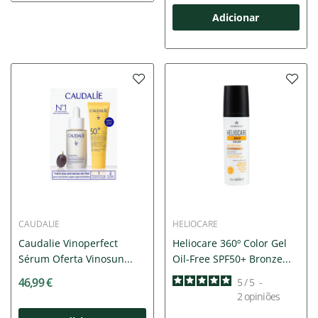
Adicionar
CAUDALIE
HELIOCARE
Caudalie Vinoperfect
Heliocare 360º Color Gel
Sérum Oferta Vinosun...
Oil-Free SPF50+ Bronze...
46,99 €
5
/
5
-
2
opiniões