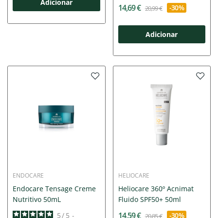
Adicionar
14,69 €
-30%
20,99 €
Adicionar
ENDOCARE
HELIOCARE
Endocare Tensage Creme
Heliocare 360º Acnimat
Nutritivo 50mL
Fluido SPF50+ 50ml
14,59 €
5
/
5
-
-30%
20,85 €