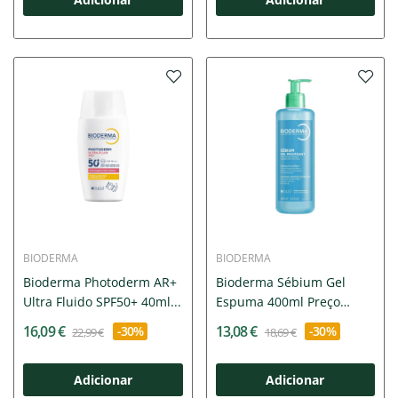
BIODERMA
BIODERMA
Bioderma Photoderm AR+
Bioderma Sébium Gel
Ultra Fluido SPF50+ 40ml...
Espuma 400ml Preço
Especial...
16,09 €
13,08 €
-30%
-30%
22,99 €
18,69 €
Adicionar
Adicionar