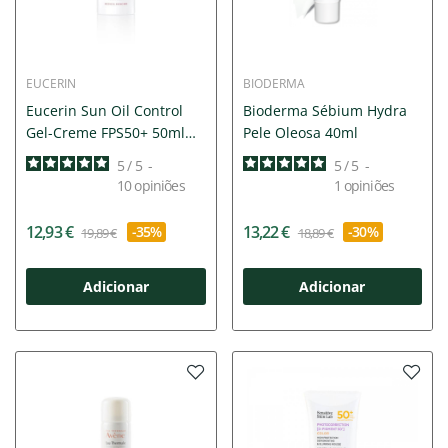
EUCERIN
BIODERMA
Eucerin Sun Oil Control
Bioderma Sébium Hydra
Gel-Creme FPS50+ 50ml
Pele Oleosa 40ml
|...
5
/
5
-
5
/
5
-
10
opiniões
1
opiniões
12,93 €
13,22 €
-35%
-30%
19,89 €
18,89 €
Adicionar
Adicionar