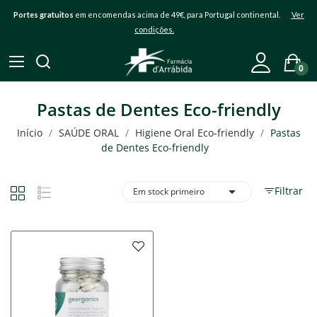
Portes gratuitos
em encomendas acima de 49€, para Portugal continental.
Ver
condições.
0
Pastas de Dentes Eco-friendly
Início
SAÚDE ORAL
Higiene Oral Eco-friendly
Pastas
de Dentes Eco-friendly

Filtrar
Em stock primeiro