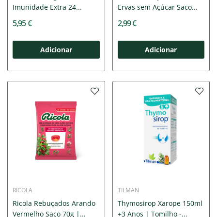
Imunidade Extra 24...
Ervas sem Açúcar Saco...
5,95 €
2,99 €
Adicionar
Adicionar
RICOLA
TILMAN
Ricola Rebuçados Arando
Thymosirop Xarope 150ml
Vermelho Saco 70g |...
+3 Anos | Tomilho -...