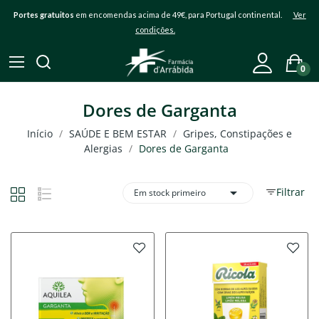
Portes gratuitos
em encomendas acima de 49€, para Portugal continental.
Ver
condições.
0
Dores de Garganta
Início
SAÚDE E BEM ESTAR
Gripes, Constipações e
Alergias
Dores de Garganta

Filtrar
Em stock primeiro