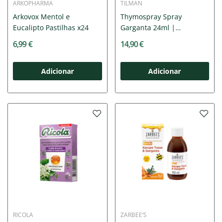
ARKOPHARMA
TILMAN
Arkovox Mentol e
Thymospray Spray
Eucalipto Pastilhas x24
Garganta 24ml |
Tomilho...
6,99 €
14,90 €
Adicionar
Adicionar
RICOLA
ZARBEE’S