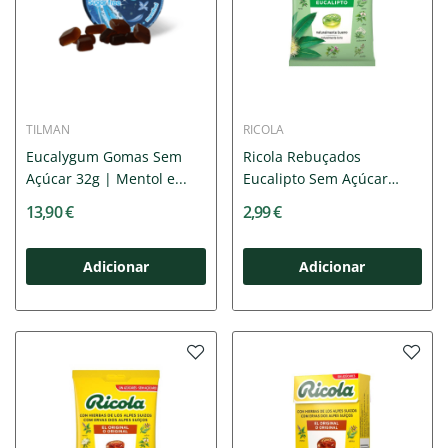
TILMAN
RICOLA
Eucalygum Gomas Sem
Ricola Rebuçados
Açúcar 32g | Mentol e...
Eucalipto Sem Açúcar
Saco 70g
13,90 €
2,99 €
Adicionar
Adicionar