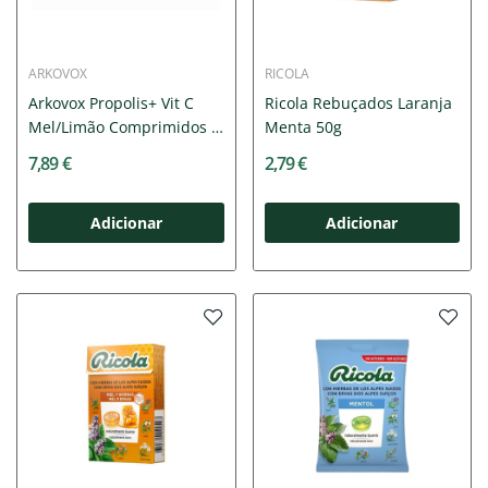
ARKOVOX
RICOLA
Arkovox Propolis+ Vit C
Ricola Rebuçados Laranja
Mel/Limão Comprimidos X
Menta 50g
24
7,89 €
2,79 €
Adicionar
Adicionar