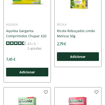
AQUILEA
RICOLA
Aquilea Garganta
Ricola Rebuçados Limão
Comprimidos Chupar X20
Melissa 50g
2,79 €
4.5
/
5
-
2
opiniões
Adicionar
7,45 €
Adicionar